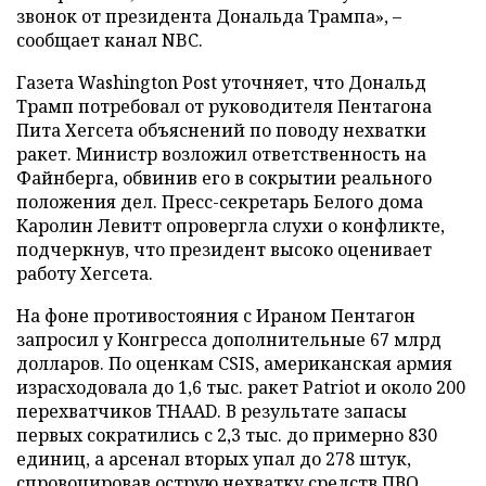
звонок от президента Дональда Трампа», –
сообщает канал NBC.
Газета Washington Post уточняет, что Дональд
Трамп потребовал от руководителя Пентагона
Пита Хегсета объяснений по поводу нехватки
ракет. Министр возложил ответственность на
Файнберга, обвинив его в сокрытии реального
положения дел. Пресс-секретарь Белого дома
Каролин Левитт опровергла слухи о конфликте,
подчеркнув, что президент высоко оценивает
работу Хегсета.
На фоне противостояния с Ираном Пентагон
запросил у Конгресса дополнительные 67 млрд
долларов. По оценкам CSIS, американская армия
израсходовала до 1,6 тыс. ракет Patriot и около 200
перехватчиков THAAD. В результате запасы
первых сократились с 2,3 тыс. до примерно 830
единиц, а арсенал вторых упал до 278 штук,
спровоцировав острую нехватку средств ПВО.