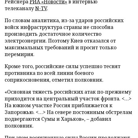
Рейснера
РИА «Новости»
в интервью
телеканалу
N-TV
.
По словам аналитика, из-за ударов российских
войск инфраструктура страны не способна
производить достаточное количество
электроэнергии. Поэтому Киев отказался от
максимальных требований и просит только
перемирия.
Кроме того, российские силы успешно теснят
противника по всей линии боевого
соприкосновения, отметил полковник.
«Основная тяжесть российских атак по-прежнему
приходится на центральный участок фронта. <…>
На южном участке Россия приближается к
Запорожью. <…> На севере постоянным обстрелам
подвергаются Сумы и Харьков», – добавил
полковник.
При этом вооруженные силы России продолжают