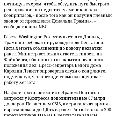
пятницу вечером, чтобы обсудить пути быстрого
реагирования на недостатку американских
боеприпасов, - после того как он получил гневный
звонок от президента Дональда Трампа», –
сообщает канал NBC.
Газета Washington Post уточняет, что Дональд
Трамп потребовал от руководителя Пентагона
Пита Хегсета объяснений по поводу нехватки
ракет. Министр возложил ответственность на
Файнберга, обвинив его в сокрытии реального
положения дел. Пресс-секретарь Белого дома
Каролин Левитт опровергла слухи о конфликте,
подчеркнув, что президент высоко оценивает
работу Хегсета.
На фоне противостояния с Ираном Пентагон
запросил у Конгресса дополнительные 67 млрд
долларов. По оценкам CSIS, американская армия
израсходовала до 1,6 тыс. ракет Patriot и около 200
перехватчиков THAAD. В результате запасы