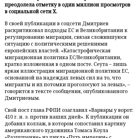
преодолела отметку в один миллион просмотров
в социальной сети X.
В своей публикации в соцсети Дмитриев
раскритиковал подходы ЕС и Великобритании к
регулированию миграции, связав сложившуюся
ситуацию с политическими решениями
европейских властей. «Катастрофическая
миграционная политика ЕС/Великобритании,
кратко изложенная в одном посте. Сеута – лишь
яркая иллюстрация миграционной политики ЕС,
основанной на надеждах левых сил на то, что
мигранты и их потомки проголосуют за левых», –
говорится в тексте сообщения, опубликованного
Дмитриевым.
Свой пост глава РФПИ озаглавил «Варвары у ворот:
410 г. н. э. против наших дней». К публикации он
добавил коллаж, в котором сопоставил картину
американского художника Томаса Коула
«Разрушение» из цикла «Путь империи» с