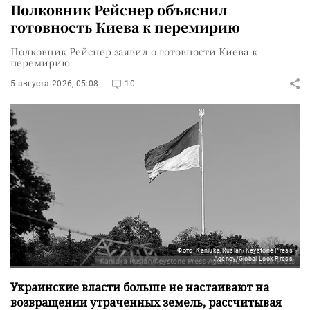
Полковник Рейснер объяснил
готовность Киева к перемирию
Полковник Рейснер заявил о готовности Киева к
перемирию
5 августа 2026, 05:08
10
Фото: Kaniuka Ruslan/Keystone Press
Agency/Global Look Press
Украинские власти больше не настаивают на
возвращении утраченных земель, рассчитывая