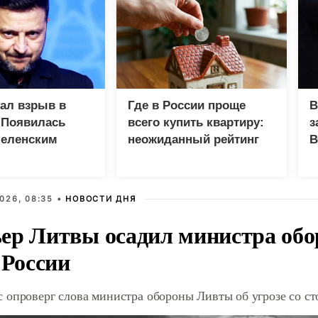
зал взрыв в
Где в России проще
В
 Появилась
всего купить квартиру:
з
Зеленским
неожиданный рейтинг
В
Г
026, 08:35 •
НОВОСТИ ДНЯ
ер Литвы осадил министра обо
 России
 опроверг слова министра обороны Ливты об угрозе со с