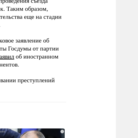
проведения съезда
ек. Таким образом,
тельства еще на стадии
.
ковое заявление об
аты Госдумы от партии
аявил
об иностранном
нентов.
овании преступлений
i