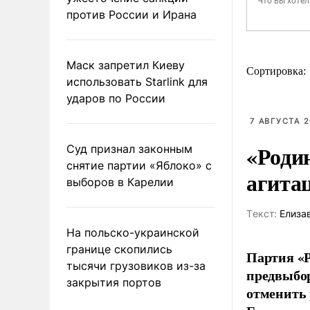
против России и Ирана
Маск запретил Киеву
Сортировка:
использовать Starlink для
ударов по России
7 АВГУСТА 2
«Роди
Суд признал законным
снятие партии «Яблоко» с
агита
выборов в Карелии
Tекст:
Елиза
На польско-украинской
границе скопились
Партия «Р
тысячи грузовиков из-за
предвыбор
закрытия портов
отменить 