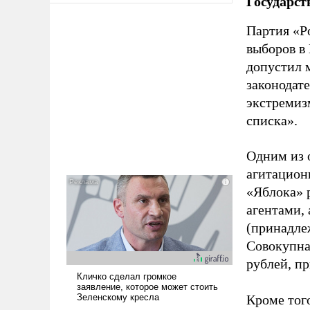
Государст
Партия «Р
выборов в
допустил 
законодат
экстремиз
списка».
Одним из 
агитацион
«Яблока» 
агентами,
(принадле
Совокупная
рублей, пр
Кроме тог