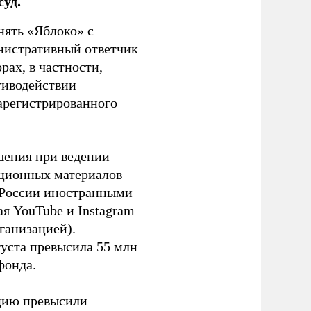
уд.
нять «Яблоко» с
инистративный ответчик
ах, в частности,
тиводействии
зарегистрированного
шения при ведении
ационных материалов
в России иностранными
я YouTube и Instagram
ганизацией).
густа превысила 55 млн
фонда.
ацию превысили