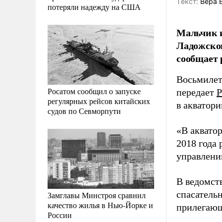
Tекст:
Вера 
потеряли надежду на США
Мальчик и
Ладожског
сообщает
Восьмилет
Росатом сообщил о запуске
передает
Р
регулярных рейсов китайских
в акватори
судов по Севморпути
«В акватор
2018 года
управлен
В ведомст
спасатель
Замглавы Минстроя сравнил
качество жилья в Нью-Йорке и
прилегающ
России