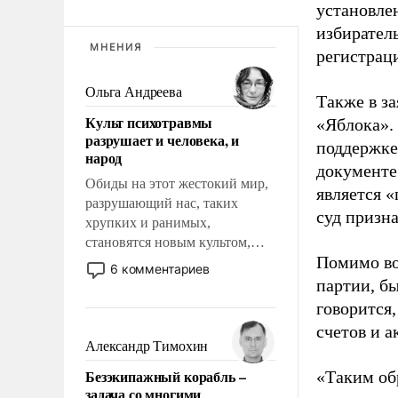
установле
избиратель
МНЕНИЯ
регистрац
Ольга Андреева
Также в з
Культ психотравмы
«Яблока».
разрушает и человека, и
поддержке
народ
документе
Обиды на этот жестокий мир,
является 
разрушающий нас, таких
суд призн
хрупких и ранимых,
становятся новым культом,
Помимо во
постепенно вытесняя и
6 комментариев
отменяя традиционное
партии, б
требование к человеку – быть
говорится,
мужественным и твердым под
счетов и 
ударами судьбы, брать на себя
Александр Тимохин
ответственность, помогать
Безэкипажный корабль –
«Таким об
слабым, идти вперед и
задача со многими