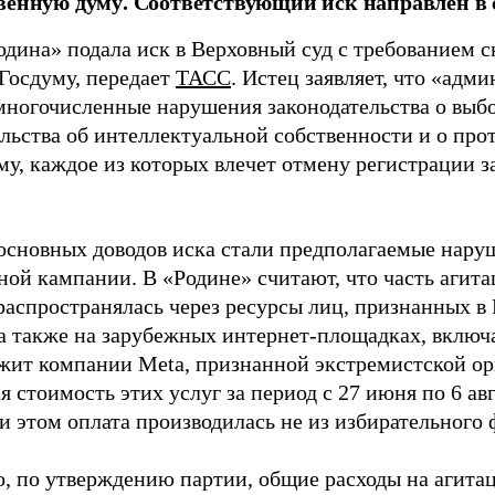
венную думу. Соответствующий иск направлен в с
одина» подала иск в Верховный суд с требованием с
 Госдуму, передает
ТАСС
. Истец заявляет, что «адм
многочисленные нарушения законодательства о выбор
ельства об интеллектуальной собственности и о про
му, каждое из которых влечет отмену регистрации 
основных доводов иска стали предполагаемые нару
ной кампании. В «Родине» считают, что часть агит
распространялась через ресурсы лиц, признанных 
 а также на зарубежных интернет-площадках, включа
жит компании Meta, признанной экстремистской ор
 стоимость этих услуг за период с 27 июня по 6 ав
и этом оплата производилась не из избирательного 
о, по утверждению партии, общие расходы на агит