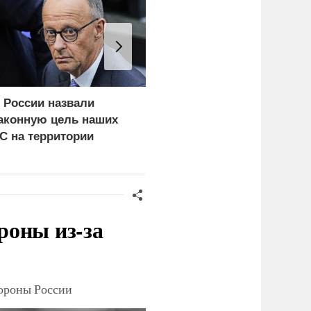
 России назвали
Ядовитое облако урана
аконную цель наших
уже поднялось над
С на территории
Киевом: что скрывают
ермании
власти
роны из-за
тороны России