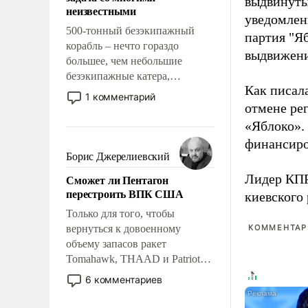
выдвинуты
адаптироваться.
неизвестными
уведомлени
500-тонный безэкипажный
партия "Я
корабль – нечто гораздо
выдвижения
большее, чем небольшие
безэкипажные катера,
Как писал
применение которых уже
1 комментарий
стало обыденностью. Задача по
отмене ре
созданию такого корабля очень
«Яблоко».
сложна и амбициозна. Однако
финансиро
и ее реализация радикально
Борис Джерелиевский
поднимет наши боевые
Лидер КП
Сможет ли Пентагон
возможности.
перестроить ВПК США
киевского
Только для того, чтобы
вернуться к довоенному
КОММЕНТАРИ
объему запасов ракет
Tomahawk, THAAD и Patriot
США потребуется более трех
6 комментариев
лет. Даже небольшая война с
Ираном опустошила