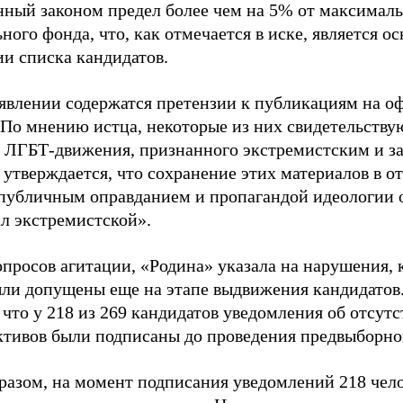
нный законом предел более чем на 5% от максималь
ного фонда, что, как отмечается в иске, является 
ии списка кандидатов.
аявлении содержатся претензии к публикациям на о
 По мнению истца, некоторые из них свидетельству
 ЛГБТ-движения, признанного экстремистским и з
 утверждается, что сохранение этих материалов в о
«публичным оправданием и пропагандой идеологии 
ал экстремистской».
просов агитации, «Родина» указала на нарушения, 
ыли допущены еще на этапе выдвижения кандидатов. 
 что у 218 из 269 кандидатов уведомления об отсу
активов были подписаны до проведения предвыборног
разом, на момент подписания уведомлений 218 чело