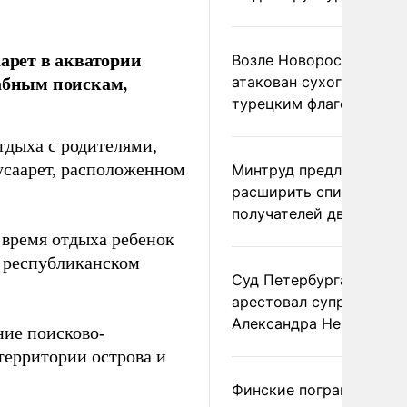
аарет в акватории
Возле Новороссийска
табным поискам,
атакован сухогруз под
турецким флагом
тдыха с родителями,
усаарет, расположенном
Минтруд предложил
расширить список
получателей двух пенс
 время отдыха ребенок
в республиканском
Суд Петербурга заочно
арестовал супругу
Александра Невзорова
ние поисково-
территории острова и
Финские пограничники