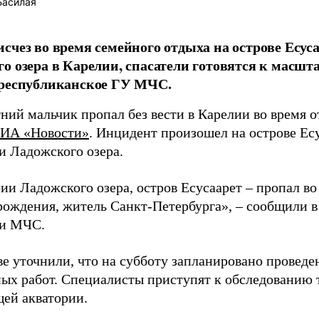
Басилая
счез во время семейного отдыха на острове Есус
о озера в Карелии, спасатели готовятся к масш
 республиканское ГУ МЧС.
ний мальчик пропал без вести в Карелии во время о
ИА «Новости»
. Инцидент произошел на острове Ес
и Ладожского озера.
ии Ладожского озера, остров Есусаарет – пропал во
 рождения, житель Санкт-Петербурга», – сообщили 
ии МЧС.
ве уточнили, что на субботу запланировано проведе
ных работ. Специалисты приступят к обследованию 
ей акватории.