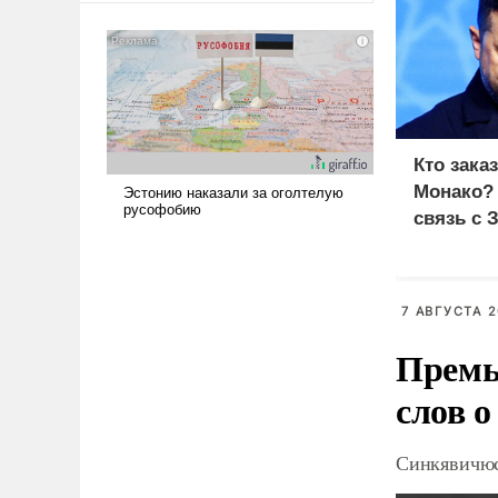
американские арсеналы.
Сложившаяся ситуация
означает многолетний период
уязвимости США, например,
перед Китаем.
Кто зака
Монако?
связь с 
7 АВГУСТА 2
Премь
слов о
Синкявичюс