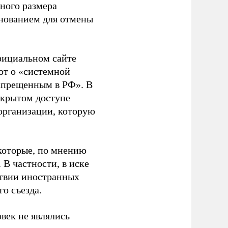
ного размера
основанием для отмены
фициальном сайте
ют о «системной
апрещенным в РФ». В
ткрытом доступе
организации, которую
которые, по мнению
В частности, в иске
тствии иностранных
о съезда.
век не являлись