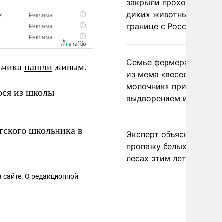
закрыли проходы для
диких животных на
границе с Россией
Семье фермера Уолкер
льчика
нашли
живым.
из мема «веселый
молочник» пригрозили
ося из школы
выдворением из Росси
гского школьника в
Эксперт объяснил
пропажу белых грибов 
лесах этим летом
 сайте. О редакционной