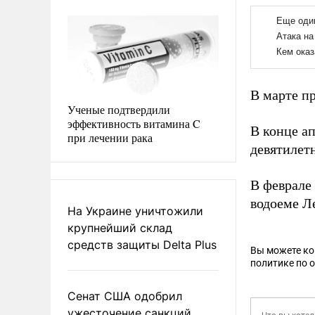
В марте п
Ученые подтвердили
эффективность витамина C
В конце а
при лечении рака
девятилет
В феврале
водоеме Л
На Украине уничтожили
крупнейший склад
средств защиты Delta Plus
Вы можете к
политике по 
Сенат США одобрил
ужесточение санкций