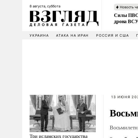
8 августа, суббота
Новость ч
Силы ПВО 
дрона ВС
УКРАИНА
АТАКА НА ИРАН
РОССИЯ И США
13 ИЮНЯ 202
Восьм
Восьмилетни
Три исламских государства