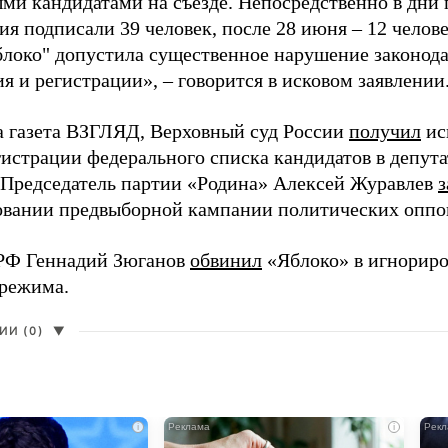
ми кандидатами на съезде. Непосредственно в дни 
я подписали 39 человек, после 28 июня – 12 челов
блоко" допустила существенное нарушение законода
 и регистрации», – говорится в исковом заявлении
а газета ВЗГЛЯД, Верховный суд России
получил
ис
гистрации федерального списка кандидатов в депут
 Председатель партии «Родина» Алексей Журавлев
з
вании предвыборной кампании политических оппо
РФ Геннадий Зюганов
обвинил
«Яблоко» в игнорир
 режима.
И (0)
▼
i
i