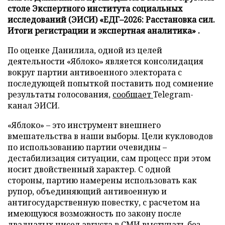
столе Экспертного института социальных
исследований (ЭИСИ) «ЕДГ–2026: Расстановка сил.
Итоги регистрации и экспертная аналитика» .
По оценке Данилила, одной из целей
деятельности «Яблоко» является консолидация
вокруг партии антивоенного электората с
последующей попыткой поставить под сомнение
результаты голосования,
сообщает
Telegram-
канал ЭИСИ.
«Яблоко» – это инструмент внешнего
вмешательства в наши выборы. Цели кукловодов
по использованию партии очевидны –
дестабилизация ситуации, сам процесс при этом
носит двойственный характер. С одной
стороны, партию намерены использовать как
рупор, объединяющий антивоенную и
антигосударственную повестку, с расчетом на
имеющуюся возможность по закону после
двадцатых чисел августа в СМИ выступать без