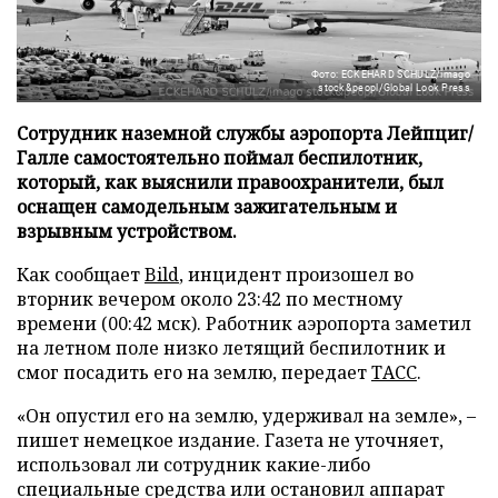
Фото: ECKEHARD SCHULZ/imago
stock&peopl/Global Look Press
Сотрудник наземной службы аэропорта Лейпциг/
Галле самостоятельно поймал беспилотник,
который, как выяснили правоохранители, был
оснащен самодельным зажигательным и
взрывным устройством.
Как сообщает
Bild
, инцидент произошел во
вторник вечером около 23:42 по местному
времени (00:42 мск). Работник аэропорта заметил
на летном поле низко летящий беспилотник и
смог посадить его на землю, передает
ТАСС
.
«Он опустил его на землю, удерживал на земле», –
пишет немецкое издание. Газета не уточняет,
использовал ли сотрудник какие-либо
специальные средства или остановил аппарат