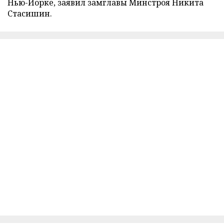
Нью-Йорке, заявил замглавы Минстроя Никита
Стасишин.