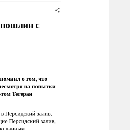
 пошлин с
помнил о том, что
несмотря на попытки
этом Тегеран
в Персидский залив,
ющие Персидский залив,
сно данным