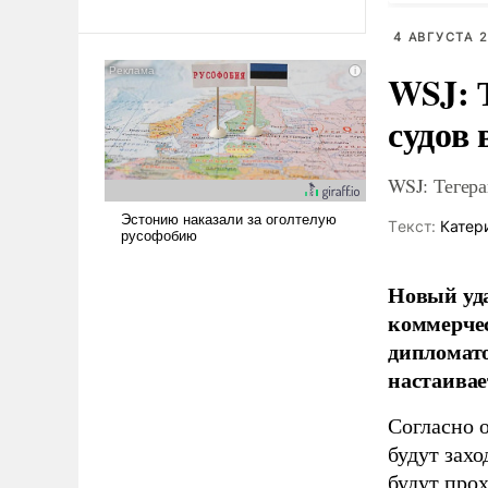
революционных изменений.
То, что несколько лет назад
4 АВГУСТА 2
было образом для
псевдонаучной фантастики,
WSJ: 
стало всерьез обсуждаемой
судов 
идеей.
WSJ: Тегера
Tекст:
Катер
Новый уда
коммерчес
дипломато
настаивае
Согласно 
будут захо
будут про