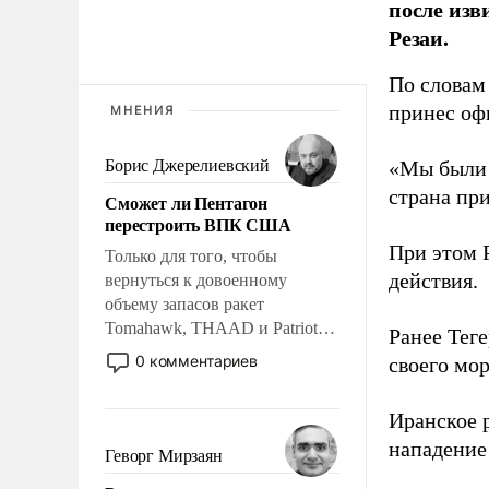
после изв
Резаи.
По словам 
принес оф
МНЕНИЯ
Борис Джерелиевский
«Мы были г
страна при
Сможет ли Пентагон
перестроить ВПК США
При этом 
Только для того, чтобы
действия.
вернуться к довоенному
объему запасов ракет
Tomahawk, THAAD и Patriot
Ранее Тег
США потребуется более трех
0 комментариев
своего мор
лет. Даже небольшая война с
Ираном опустошила
Иранское 
американские арсеналы.
нападение
Сложившаяся ситуация
Геворг Мирзаян
означает многолетний период