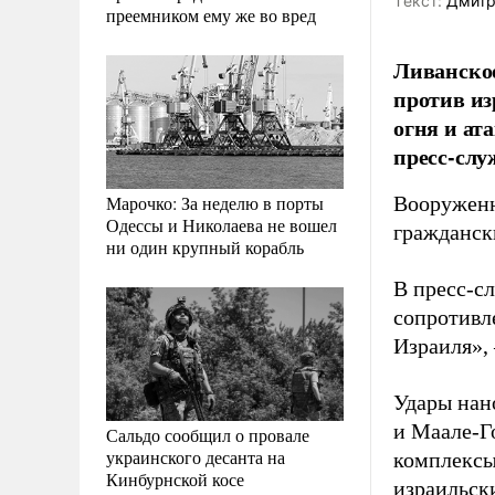
Tекст:
Дмитр
преемником ему же во вред
Ливанское
против из
огня и ат
пресс-сл
Марочко: За неделю в порты
Вооруженн
Одессы и Николаева не вошел
гражданск
ни один крупный корабль
В пресс-с
сопротивл
Израиля», 
Удары нан
и Маале-Г
Сальдо сообщил о провале
украинского десанта на
комплексы
Кинбурнской косе
израильски