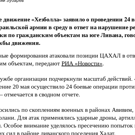
ий Зубарев
 движение «Хезболла» заявило о проведении 24 
раильской армии в среду в ответ на нарушение
аки по гражданским объектам на юге Ливана, гов
ужбы движения.
ые формирования атаковали позиции ЦАХАЛ в отве
им объектам, передают
РИА «Новости»
.
лужбе организации подчеркнули масштаб действий.
ение 20 мая осуществило 24 боевые операции прот
– отмечается в сводном отчете.
осились по скоплениям военных в районах Авивим,
олани. Для атак применялись ударные дроны, артил
. Особое внимание уделялось пресечению попыток
х сил в районе ливанского поселения Хадат.