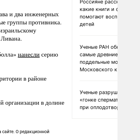
Россияне рассказали,
какие книги и фильмы
ава и два инженерных
помогают воспитывать
ые группы противника.
детей
 израильскому
 Ливана.
Ученые РАН обнаружил
болла»
нанесли
серию
самые древние
поддельные монеты
Московского княжеств
ритории в районе
Ученые разрушили миф
«гонке сперматозоидов
й организации в долине
при оплодотворении
 сайте. О редакционной