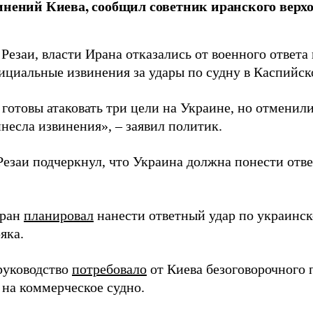
инений Киева, сообщил советник иранского верх
Резаи, власти Ирана отказались от военного ответа 
ициальные извинения за удары по судну в Каспийск
отовы атаковать три цели на Украине, но отменили 
несла извинения», – заявил политик.
Резаи подчеркнул, что Украина должна понести отве
еран
планировал
нанести ответный удар по украинск
яка.
руководство
потребовало
от Киева безоговорочного 
 на коммерческое судно.