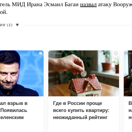
тель МИД Ирана Эсмаил Багаи
назвал
атаку Воору
ой.
И (2)
▼
i
i
зал взрыв в
Где в России проще
В
 Появилась
всего купить квартиру:
н
Зеленским
неожиданный рейтинг
н
с