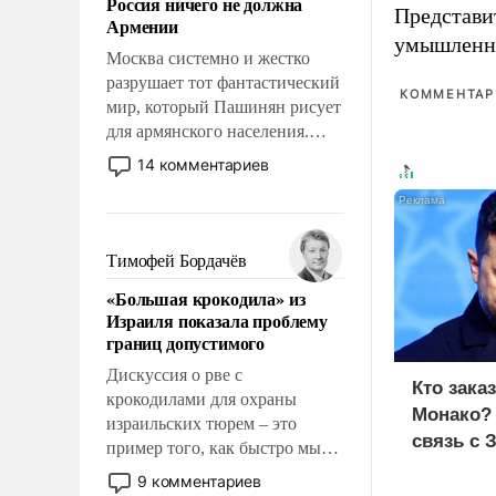
Россия ничего не должна
уязвимости США, например,
Представи
Армении
перед Китаем.
умышленн
Москва системно и жестко
разрушает тот фантастический
КОММЕНТАРИ
мир, который Пашинян рисует
для армянского населения.
Мир, где этому населению все
14 комментариев
должны просто по
определению, где его
политические прожекты будут
беспрекословно оплачиваться
Тимофей Бордачёв
за счет российских
«Большая крокодила» из
налогоплательщиков и где за
Израиля показала проблему
свои поступки не нужно
границ допустимого
отвечать.
Дискуссия о рве с
Кто зака
крокодилами для охраны
Монако?
израильских тюрем – это
связь с 
пример того, как быстро мы
двигаемся по пути
9 комментариев