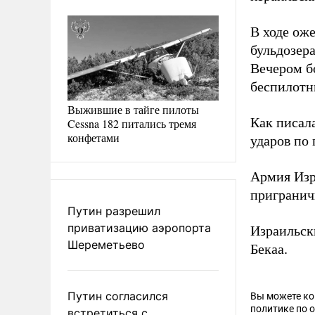
В ходе ож
бульдозер
Вечером б
беспилотн
Выжившие в тайге пилоты
Как писал
Cessna 182 питались тремя
конфетами
ударов по
Армия Из
пригранич
Путин разрешил
приватизацию аэропорта
Израильск
Шереметьево
Бекаа.
Путин согласился
Вы можете к
политике по 
встретиться с