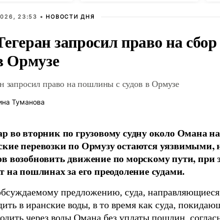
026, 23:53 •
НОВОСТИ ДНЯ
Тегеран запросил право на сбор
в Ормузе
н запросил право на пошлины с судов в Ормузе
ина Туманова
р во вторник по грузовому судну около Омана на
кие перевозки по Ормузу остаются уязвимыми, 
в возобновить движение по морскому пути, при 
т на пошлинах за его преодоление судами.
обсуждаемому предложению, суда, направляющиеся 
дить в иранские воды, в то время как суда, покида
ходить через воды Омана без уплаты пошлин, согла