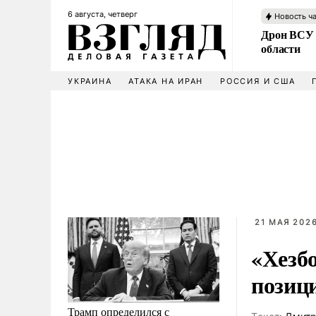
6 августа, четверг
Новость ч
Дрон ВСУ 
области
УКРАИНА
АТАКА НА ИРАН
РОССИЯ И США
21 МАЯ 2026
«Хезбо
позиц
Трамп определился с