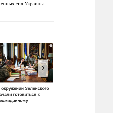
женных сил Украины
i
 окружении Зеленского
Турция нашла
ачали готовиться к
покупателей на
еожиданному
российские C-400
ценарию