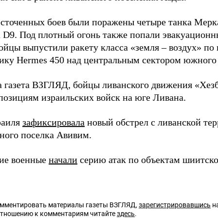
есточенных боев были поражены четыре танка Мерк
а D9. Под плотный огонь также попали эвакуационн
ойцы выпустили ракету класса «земля – воздух» по
ику Hermes 450 над центральным сектором южного
а газета ВЗГЛЯД, бойцы ливанского движения «Хез
 позициям израильских войск на юге Ливана.
раиля
зафиксировала
новый обстрел с ливанской тер
ного поселка Авивим.
ие военные
начали
серию атак по объектам шиитско
омментировать материалы газеты ВЗГЛЯД,
зарегистрировавшись
на
отношению к комментариям читайте
здесь
.