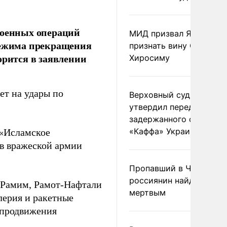
военных операций
МИД призвал Японию
 режима прекращения
признать вину США за
орится в заявлении
Хиросиму
т на удары по
Верховный суд Швеции
утвердил передачу
задержанного сухогруз
«Каффа» Украине
 «Исламское
ив вражеской армии
Пропавший в Черногор
россиянин найден
 Рамим, Рамот-Нафтали
мертвым
лерия и ракетные
 продвижения