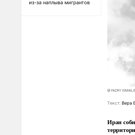
из-за наплыва мигрантов
@ FAZRY ISMAIL
Tекст:
Вера 
Иран соби
территори