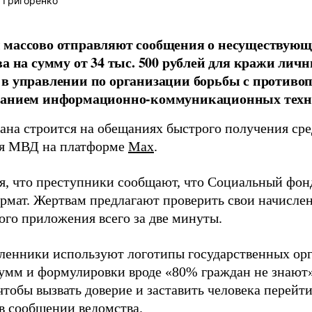
 Григоренко
 массово отправляют сообщения о несуществующ
ва на сумму от 34 тыс. 500 рублей для кражи лич
 в управлении по организации борьбы с против
ванием информационно-коммуникационных техн
ана строится на обещаниях быстрого получения сред
я МВД на платформе
Max
.
я, что преступники сообщают, что Социальный фон
рмат. Жертвам предлагают проверить свои начисле
ого приложения всего за две минуты.
енники используют логотипы государственных орг
умм и формулировки вроде «80% граждан не знают» 
тобы вызвать доверие и заставить человека перейти
 в сообщении ведомства.