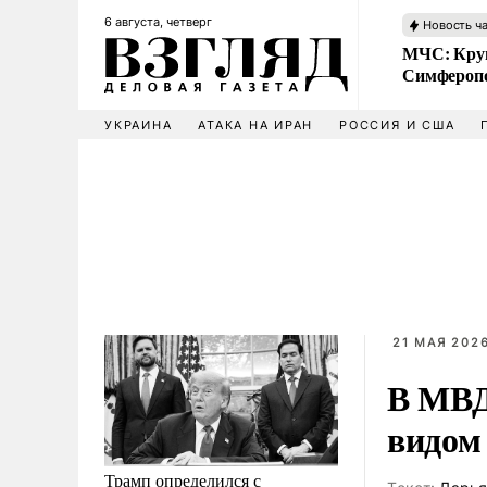
6 августа, четверг
Новость ч
МЧС: Кру
Симфероп
УКРАИНА
АТАКА НА ИРАН
РОССИЯ И США
21 МАЯ 2026
В МВД
видом
Трамп определился с