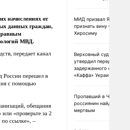
их начислениях от
МИД призвал Японию
ных данных граждан,
признать вину США за
оправным
Хиросиму
ологий МВД.
ств, передает канал
Верховный суд Швеции
утвердил передачу
задержанного сухогруз
«Каффа» Украине
д России перешел в
ния с помощью
Пропавший в Черногор
россиянин найден
анизаций, обещания
мертвым
или «проверьте за 2
 по ссылке», –