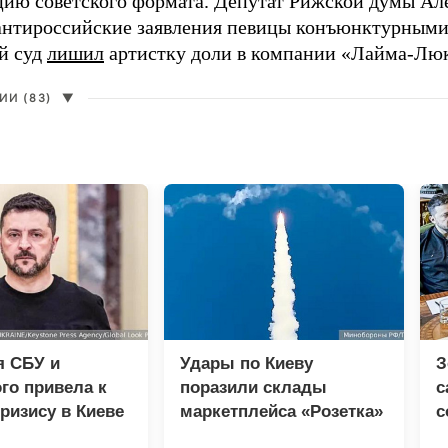
цию советского формата. Депутат Рижской думы Ал
нтироссийские заявления певицы конъюнктурными
й суд
лишил
артистку доли в компании «Лайма-Люк
И (83)
▼
я СБУ и
Удары по Киеву
З
го привела к
поразили склады
с
ризису в Киеве
маркетплейса «Розетка»
с
и сети «Эпицентр»
р