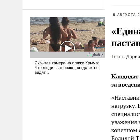
революционных изменений.
То, что несколько лет назад
было образом для
6 АВГУСТА 2
псевдонаучной фантастики,
«Един
стало всерьез обсуждаемой
идеей.
наста
Tекст:
Дарья
Кандидат 
за введен
«Наставни
нагрузку. 
специалис
уважения к
конечном с
Болилой
Т