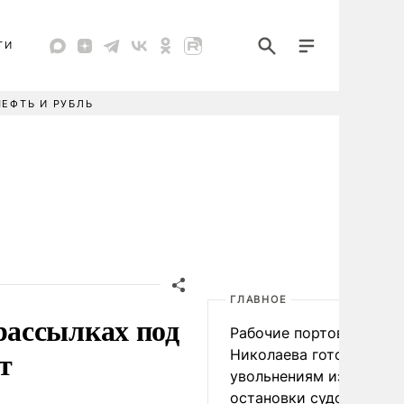
ТИ
НЕФТЬ И РУБЛЬ
ГЛАВНОЕ
рассылках под
Рабочие портов Одессы
т
Николаева готовятся к
увольнениям из-за
остановки судоходства