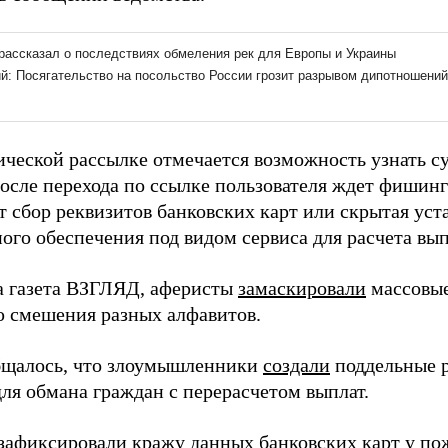
ческой рассылке отмечается возможность узнать су
После перехода по ссылке пользователя ждет фишинг
т сбор реквизитов банковских карт или скрытая уст
ого обеспечения под видом сервиса для расчета вып
а газета ВЗГЛЯД, аферисты
замаскировали
массовые
 смешения разных алфавитов.
бщалось, что злоумышленники
создали
поддельные р
для обмана граждан с перерасчетом выплат.
зафиксировали
кражу данных банковских карт у по