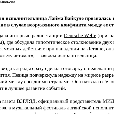
 Иванова
я исполнительница Лайма Вайкуле призналась в
ие в случае вооруженного конфликта между ее ст
дала интервью радиостанции
Deutsche Welle
(призна
), где обсудила гипотетическое столкновение двух 
возможных действиях при нападении на Латвию, она
возьму автомат», – заявила исполнительница.
везда эстрады сразу сделала оговорку о нежелании
ития. Певица подчеркнула надежду на мирное раз
чий между соседними странами. Она назвала себя 
ит в лучшее развитие событий.
а газета ВЗГЛЯД, официальный представитель МИД
овала
музыкальный фестиваль латвийской исполнит