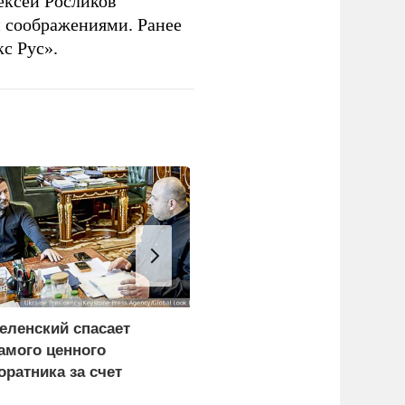
ексей Росликов
 соображениями. Ранее
с Рус».
еленский спасает
Турция ощутила
амого ценного
опасность в Черном
оратника за счет
море для своих судов
азведки