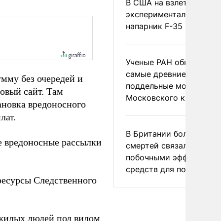
В США на взлете разби
экспериментальный др
напарник F-35
Ученые РАН обнаружил
самые древние
мму без очередей и
поддельные монеты
овый сайт. Там
Московского княжеств
ановка вредоносного
лат.
В Британии более ста
 вредоносные рассылки
смертей связали с
побочными эффектами
средств для похудения
есурсы Следственного
жилых людей под видом