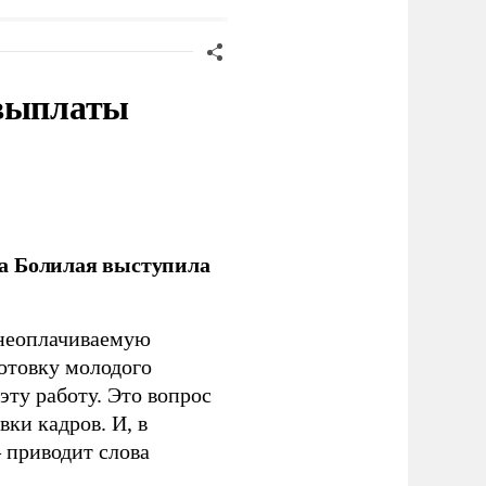
 выплаты
ла Болилая выступила
 неоплачиваемую
готовку молодого
ту работу. Это вопрос
ки кадров. И, в
– приводит слова