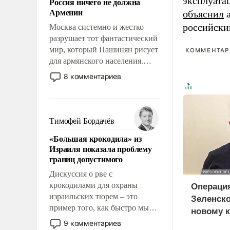
эксплуата
Россия ничего не должна
уязвимости США, например,
Армении
объяснил
а
перед Китаем.
российски
Москва системно и жестко
разрушает тот фантастический
мир, который Пашинян рисует
КОММЕНТАРИ
для армянского населения.
Мир, где этому населению все
8 комментариев
должны просто по
определению, где его
политические прожекты будут
беспрекословно оплачиваться
Тимофей Бордачёв
за счет российских
«Большая крокодила» из
налогоплательщиков и где за
Израиля показала проблему
свои поступки не нужно
границ допустимого
отвечать.
Дискуссия о рве с
крокодилами для охраны
Операци
израильских тюрем – это
Зеленско
пример того, как быстро мы
новому к
двигаемся по пути
9 комментариев