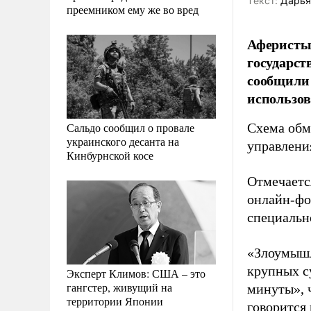
Tекст:
Дарья
преемником ему же во вред
Аферисты
государст
сообщили
использо
Сальдо сообщил о провале
Схема обм
украинского десанта на
управлени
Кинбурнской косе
Отмечаетс
онлайн-фо
специальн
«Злоумышл
крупных с
Эксперт Климов: США – это
гангстер, живущий на
минуты», ч
территории Японии
говорится