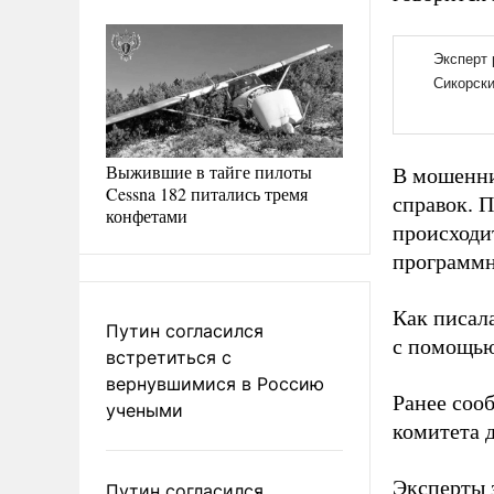
Выжившие в тайге пилоты
В мошенни
Cessna 182 питались тремя
справок. 
конфетами
происходи
программн
Как писал
Путин согласился
с помощью
встретиться с
вернувшимися в Россию
Ранее соо
учеными
комитета 
Эксперты
Путин согласился