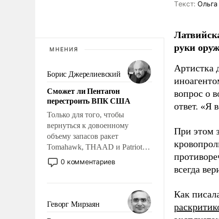
Tекст:
Ольга
Латвийска
руки оруж
МНЕНИЯ
Артистка 
Борис Джерелиевский
иноагентом
Сможет ли Пентагон
вопрос о 
перестроить ВПК США
ответ. «Я 
Только для того, чтобы
вернуться к довоенному
При этом з
объему запасов ракет
кровопрол
Tomahawk, THAAD и Patriot
противоре
США потребуется более трех
0 комментариев
всегда вер
лет. Даже небольшая война с
Ираном опустошила
американские арсеналы.
Как писал
Сложившаяся ситуация
Геворг Мирзаян
раскритик
означает многолетний период