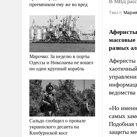
В МВД расс
преемником ему же во вред
Tекст:
Мария
Аферисты 
массовые 
разных ал
Марочко: За неделю в порты
Аферисты 
Одессы и Николаева не вошел
ни один крупный корабль
хаотичный
управлени
информаци
ведомства
«Но именн
самых зам
Сальдо сообщил о провале
Подобная 
украинского десанта на
защиты ме
Кинбурнской косе