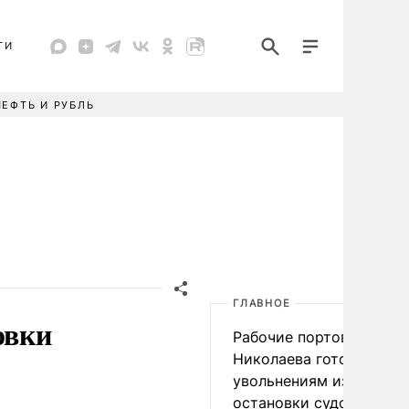
ТИ
НЕФТЬ И РУБЛЬ
ГЛАВНОЕ
овки
Рабочие портов Одессы
Николаева готовятся к
увольнениям из-за
остановки судоходства