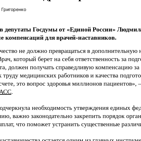
 Григоренко
в депутаты Госдумы от «Единой России» Людми
ие компенсаций для врачей-наставников.
чество не должно превращаться в дополнительную
Врач, который берет на себя ответственность за под
та, должен получать справедливую компенсацию за э
 труду медицинских работников и качества подготов
чете, это вопрос здоровья миллионов пациентов», 
АСС
.
одчеркнула необходимость утверждения единых фед
нию, важно законодательно закрепить порядок орга
ыплат, что поможет устранить существенные различ
наставничества остается одним из главных инструм