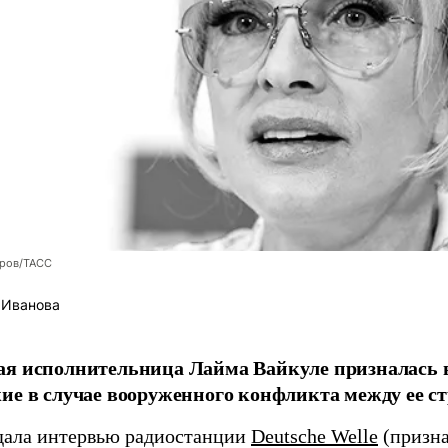
оров/ТАСС
 Иванова
я исполнительница Лайма Вайкуле призналась в
ие в случае вооруженного конфликта между ее ст
дала интервью радиостанции
Deutsche Welle
(призна