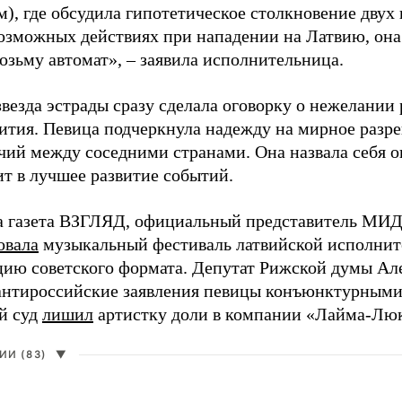
), где обсудила гипотетическое столкновение двух 
возможных действиях при нападении на Латвию, она
возьму автомат», – заявила исполнительница.
везда эстрады сразу сделала оговорку о нежелании
ития. Певица подчеркнула надежду на мирное раз
чий между соседними странами. Она назвала себя 
ит в лучшее развитие событий.
а газета ВЗГЛЯД, официальный представитель МИД
овала
музыкальный фестиваль латвийской исполнит
цию советского формата. Депутат Рижской думы Ал
нтироссийские заявления певицы конъюнктурными
й суд
лишил
артистку доли в компании «Лайма-Люк
И (83)
▼