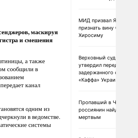
МИД призвал Японию
признать вину США за
сенджеров, маскируя
Хиросиму
гистра и смешения
Верховный суд Швеции
атиницы, а также
утвердил передачу
ом сообщили в
задержанного сухогруз
ьзованием
«Каффа» Украине
передает канал
Пропавший в Черногор
тановятся одним из
россиянин найден
черкнули в ведомстве.
мертвым
матические системы