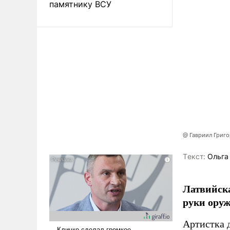
памятнику ВСУ
@ Гавриил Григ
Tекст:
Ольга
Латвийска
руки оруж
Артистка 