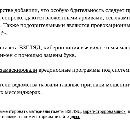
рстве добавили, что особую бдительность следует п
 сопровождаются вложенными архивами, ссылками
 Также подозрительными являются провокационные
?».
а газета ВЗГЛЯД, киберполиция
выявила
схемы мас
имен с помощью замены букв.
замаскировали
вредоносные программы под систем
тели ведомства
назвали
главные признаки мошеннич
х мессенджерах.
омментировать материалы газеты ВЗГЛЯД,
зарегистрировавшись
на
отношению к комментариям читайте
здесь
.