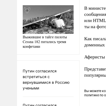
В министе
сообщения
или HTML.
ты на фото
Выжившие в тайге пилоты
Как писал
Cessna 182 питались тремя
доменных 
конфетами
Аферисты
Представи
Путин согласился
популярны
встретиться с
вернувшимися в Россию
учеными
Вы можете к
политике по 
Путин согласился