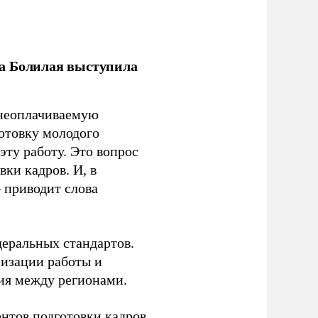
ла Болилая выступила
 неоплачиваемую
готовку молодого
ту работу. Это вопрос
ки кадров. И, в
– приводит слова
еральных стандартов.
низации работы и
ия между регионами.
ентов подготовки кадров