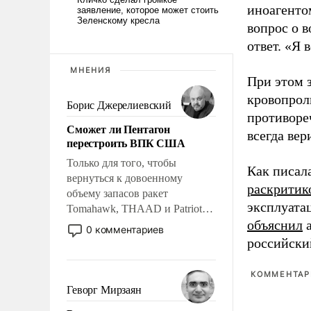
иноагентом
вопрос о 
ответ. «Я 
МНЕНИЯ
При этом з
кровопрол
Борис Джерелиевский
противоре
Сможет ли Пентагон
всегда вер
перестроить ВПК США
Только для того, чтобы
Как писал
вернуться к довоенному
раскритик
объему запасов ракет
эксплуата
Tomahawk, THAAD и Patriot
объяснил
а
США потребуется более трех
0 комментариев
лет. Даже небольшая война с
российски
Ираном опустошила
американские арсеналы.
КОММЕНТАРИ
Сложившаяся ситуация
Геворг Мирзаян
означает многолетний период