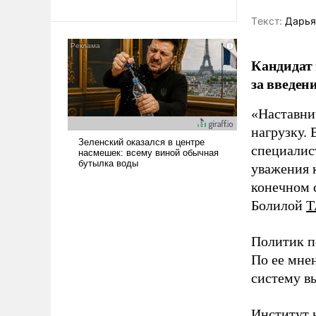
революционных изменений.
То, что несколько лет назад
Tекст:
Дарья
было образом для
псевдонаучной фантастики,
Кандидат 
стало всерьез обсуждаемой
идеей.
за введен
«Наставни
нагрузку. 
специалис
уважения к
конечном с
Болилой
Т
Политик п
По ее мне
систему в
Институт 