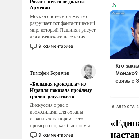
Россия ничего не должна
уязвимости США, например,
Армении
перед Китаем.
Москва системно и жестко
разрушает тот фантастический
мир, который Пашинян рисует
для армянского населения.
Мир, где этому населению все
9 комментариев
должны просто по
определению, где его
политические прожекты будут
Кто зака
беспрекословно оплачиваться
Тимофей Бордачёв
Монако?
за счет российских
связь с 
«Большая крокодила» из
налогоплательщиков и где за
Израиля показала проблему
свои поступки не нужно
границ допустимого
отвечать.
Дискуссия о рве с
6 АВГУСТА 2
крокодилами для охраны
«Един
израильских тюрем – это
пример того, как быстро мы
наста
двигаемся по пути
9 комментариев