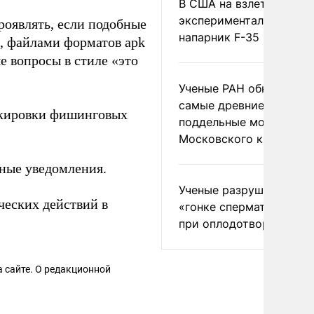
В США на взлете разби
экспериментальный др
роявлять, если подобные
напарник F-35
, файлами форматов apk
 вопросы в стиле «это
Ученые РАН обнаружил
самые древние
кировки фишинговых
поддельные монеты
Московского княжеств
ные уведомления.
Ученые разрушили миф
еских действий в
«гонке сперматозоидов
при оплодотворении
 сайте. О редакционной