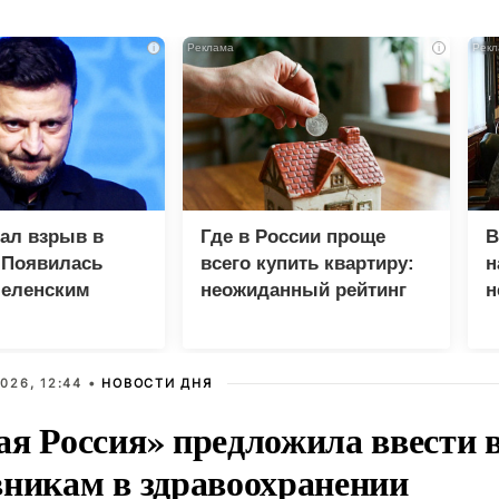
i
i
зал взрыв в
Где в России проще
В
 Появилась
всего купить квартиру:
н
Зеленским
неожиданный рейтинг
н
с
026, 12:44 •
НОВОСТИ ДНЯ
ая Россия» предложила ввести
вникам в здравоохранении