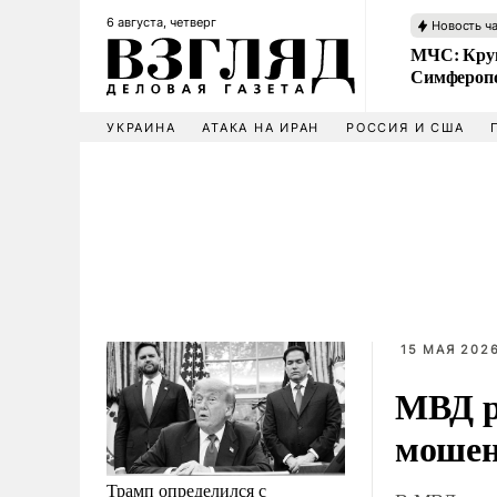
6 августа, четверг
Новость ч
МЧС: Кру
Симфероп
УКРАИНА
АТАКА НА ИРАН
РОССИЯ И США
15 МАЯ 2026
МВД р
мошен
Трамп определился с