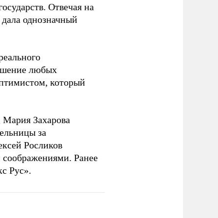
государств. Отвечая на
 дала однозначный
 реального
решение любых
оптимистом, который
 Мария Захарова
ельницы за
ексей Росликов
 соображениями. Ранее
с Рус».