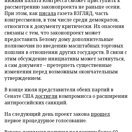
нижняя палата Конгресса сможет приступить к
рассмотрению законопроекта не раньше осени.
При этом, как
писала
газета ВЗГЛЯД, часть
конгрессменов, в том числе среди демократов,
относится к документу критически. Их опасения
связаны с тем, что законопроект может
предоставить Белому дому дополнительные
полномочия по введению масштабных торговых
пошлин в отношении других государств. В связи с
этим обсуждение инициативы может затянуться,
а сам документ – претерпеть существенные
изменения перед возможным окончательным
утверждением.
В конце июля представители обеих партий в
Сенате США
достигли
компромисса о расширении
антироссийских санкций.
На следующий день проект закона
прошел
первое процедурное голосование.