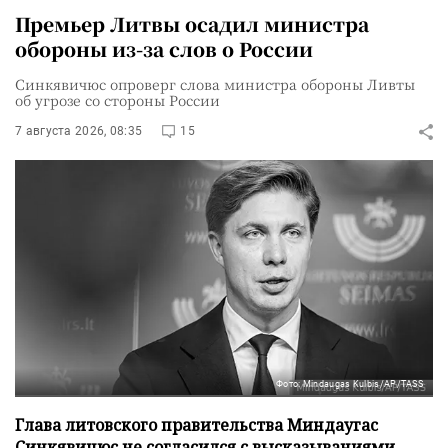
Премьер Литвы осадил министра
обороны из-за слов о России
Синкявичюс опроверг слова министра обороны Ливты
об угрозе со стороны России
7 августа 2026, 08:35
15
Фото: Mindaugas Kulbis/AP/TASS
Глава литовского правительства Миндаугас
Синкявичюс не согласился с высказываниями