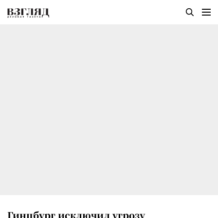
Гинцбург исключил угрозу