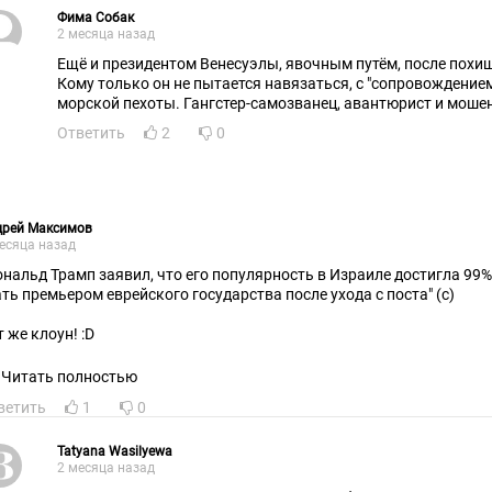
Фима Собак
2 месяца назад
Ещё и президентом Венесуэлы, явочным путём, после похи
Кому только он не пытается навязаться, с "сопровождение
морской пехоты. Гангстер-самозванец, авантюрист и моше
Ответить
2
0
дрей Максимов
есяца назад
ональд Трамп заявил, что его популярность в Израиле достигла 99%
ать премьером еврейского государства после ухода с поста" (с)
 же клоун! :D
Читать полностью
ветить
1
0
Tatyana Wasilyewa
2 месяца назад