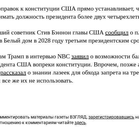
оправок к конституции США прямо устанавливает, ч
имать должность президента более двух четырехлет
ший советник Стив Бэннон главы США
сообщил
о п
в Белый дом в 2028 году третьим президентским ср
сам Трамп в интервью NBC
заявил
о возможности бал
идента США вопреки конституции. Впрочем, позже
т
рассказал
о знании лазеек для обхода запрета на тр
все же их не использовать.
омментировать материалы газеты ВЗГЛЯД,
зарегистрировавшись
на
отношению к комментариям читайте
здесь
.