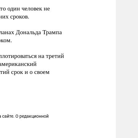
то один человек не
них сроков.
ланах Дональда Трампа
оком.
лотироваться на третий
 американский
етий срок и о своем
 сайте. О редакционной