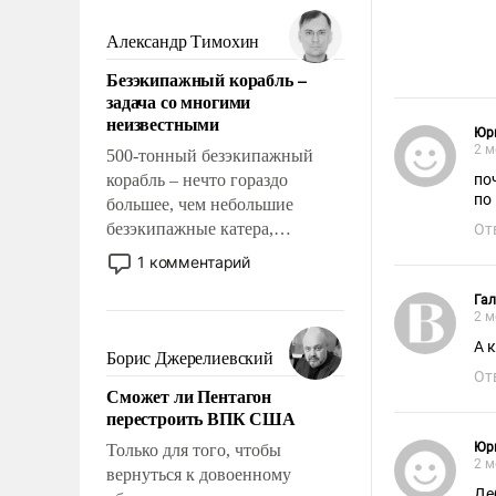
мужественным и твердым под
ударами судьбы, брать на себя
Александр Тимохин
ответственность, помогать
Безэкипажный корабль –
слабым, идти вперед и
задача со многими
адаптироваться.
неизвестными
Юр
2 м
500-тонный безэкипажный
корабль – нечто гораздо
по
по
большее, чем небольшие
безэкипажные катера,
От
применение которых уже
1 комментарий
стало обыденностью. Задача по
созданию такого корабля очень
Гал
2 м
сложна и амбициозна. Однако
А 
и ее реализация радикально
Борис Джерелиевский
поднимет наши боевые
От
Сможет ли Пентагон
возможности.
перестроить ВПК США
Юр
Только для того, чтобы
2 м
вернуться к довоенному
Де