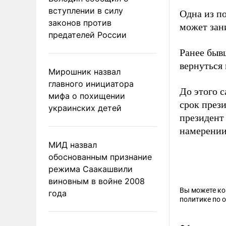
вступлении в силу
Одна из п
законов против
может зан
предателей России
Ранее быв
вернуться 
Мирошник назвал
главного инициатора
До этого 
мифа о похищении
срок през
украинских детей
президен
намерении 
МИД назвал
обоснованным признание
режима Саакашвили
виновным в войне 2008
Вы можете к
года
политике по 