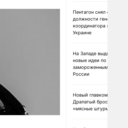
Пентагон снял с
должности генерала-
координатора помощи
Украине
На Западе выдвинули
новые идеи по
замороженным актива
России
Новый главком ВСУ
Драпатый бросил солда
«мясные штурмы»