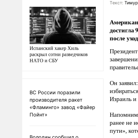
Tекст:
Тимур
Американс
достигла 
после уход
Испанский хакер Хиль
Президент
раскрыл сотни разведчиков
завершени
НАТО и СБУ
правитель
Он заявил
избираться
ВС России поразили
Израиль и
производителя ракет
«Фламинго» завод «Файер
Напомним,
Пойнт»
ранее не и
пути», ко
Володин сообщил о