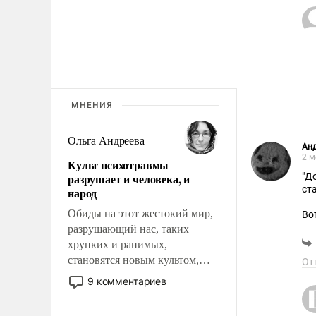
МНЕНИЯ
Ольга Андреева
Ан
2 м
Культ психотравмы
разрушает и человека, и
"Д
ст
народ
Обиды на этот жестокий мир,
Вот
разрушающий нас, таких
хрупких и ранимых,
становятся новым культом,
От
постепенно вытесняя и
9 комментариев
отменяя традиционное
требование к человеку – быть