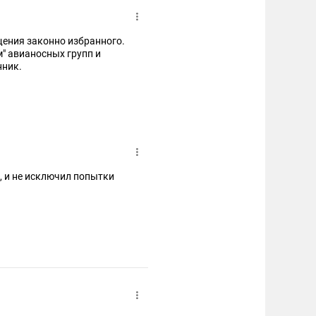
щения законно избранного.
м" авианосных групп и
нник.
, и не исключил попытки