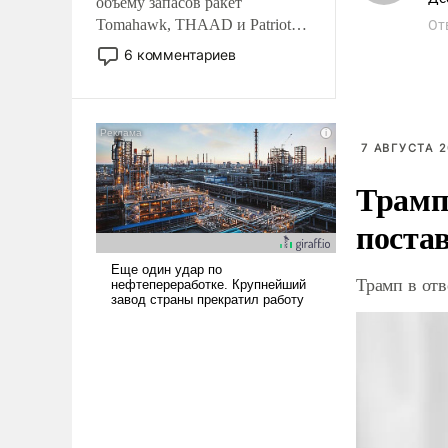
объему запасов ракет
Tomahawk, THAAD и Patriot
От
США потребуется более трех
6 комментариев
лет. Даже небольшая война с
Ираном опустошила
американские арсеналы.
Сложившаяся ситуация
7 АВГУСТА 2
означает многолетний период
уязвимости США, например,
Трамп
перед Китаем.
поста
Трамп в отв