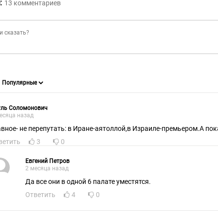
:
13
комментариев
уль Соломонович
есяца назад
авное- не перепутать: в Иране-аятоллой,в Израиле-премьером.А по
ветить
3
0
Евгений Петров
2 месяца назад
Да все они в одной 6 палате уместятся.
Ответить
4
0