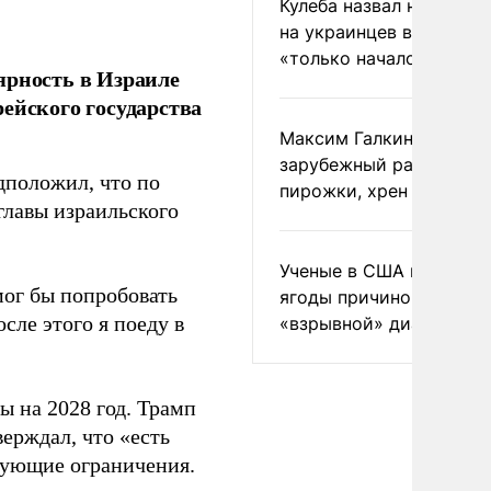
Кулеба назвал нападени
на украинцев в Польше
«только началом»
ярность в Израиле
ейского государства
Максим Галкин добавил
зарубежный райдер
дположил, что по
пирожки, хрен и морс
главы израильского
Ученые в США назвали 
мог бы попробовать
ягоды причиной
сле этого я поеду в
«взрывной» диареи
 на 2028 год. Трамп
верждал, что «есть
твующие ограничения.