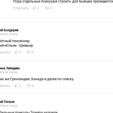
Пора отдельные психушки строить для бывших президент
Ответить
2
0
ий Болдырев
есяца назад
чётный пенсионер,
 нечётным - премьер
ветить
3
0
ина Лебедева
есяца назад
как же Гренландия, Канада и далее по списку.
ветить
2
0
ий Петров
есяца назад
бильные приколы Трампа надоели