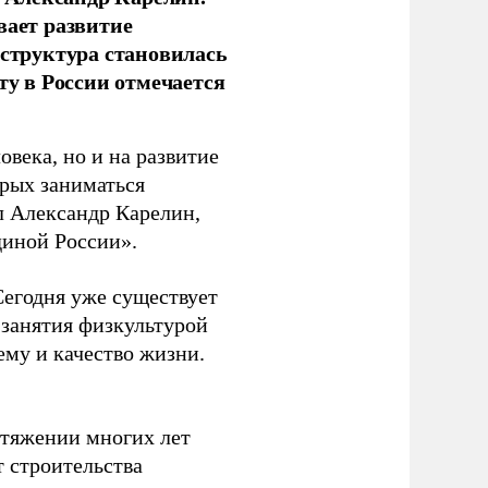
вает развитие
аструктура становилась
ту в России отмечается
овека, но и на развитие
орых заниматься
л Александр Карелин,
диной России».
Сегодня уже существует
 занятия физкультурой
ему и качество жизни.
отяжении многих лет
т строительства