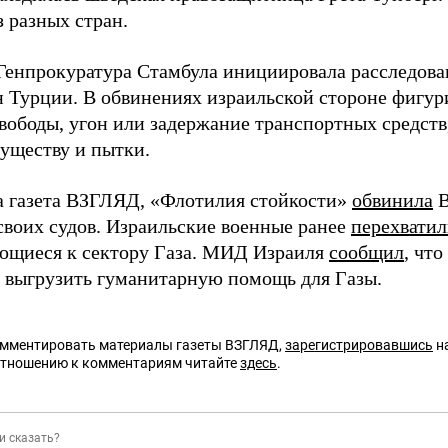
з разных стран.
Генпрокуратура Стамбула инициировала расследова
н Турции. В обвинениях израильской стороне фигу
вободы, угон или задержание транспортных средств,
уществу и пытки.
а газета ВЗГЛЯД, «Флотилия стойкости»
обвинила
В
 своих судов. Израильские военные ранее
перехвати
щиеся к сектору Газа. МИД Израиля
сообщил
, чт
ь выгрузить гуманитарную помощь для Газы.
омментировать материалы газеты ВЗГЛЯД,
зарегистрировавшись
на
отношению к комментариям читайте
здесь
.