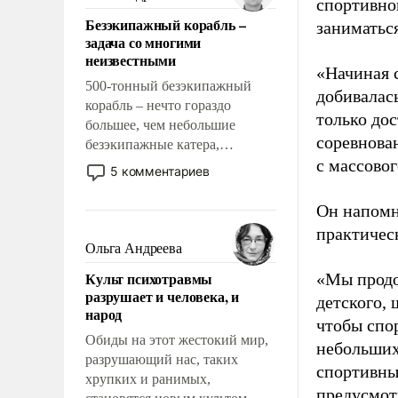
спортивно
казалось, что эти вопросы
Безэкипажный корабль –
заниматьс
решены раз и навсегда, но –
задача со многими
нет, не решены.
неизвестными
«Начиная 
500-тонный безэкипажный
добивалас
корабль – нечто гораздо
только до
большее, чем небольшие
соревнова
безэкипажные катера,
с массовог
применение которых уже
5 комментариев
стало обыденностью. Задача по
созданию такого корабля очень
Он напомн
сложна и амбициозна. Однако
практическ
и ее реализация радикально
Ольга Андреева
поднимет наши боевые
Культ психотравмы
«Мы продо
возможности.
разрушает и человека, и
детского, 
народ
чтобы спо
Обиды на этот жестокий мир,
небольших
разрушающий нас, таких
спортивны
хрупких и ранимых,
предусмот