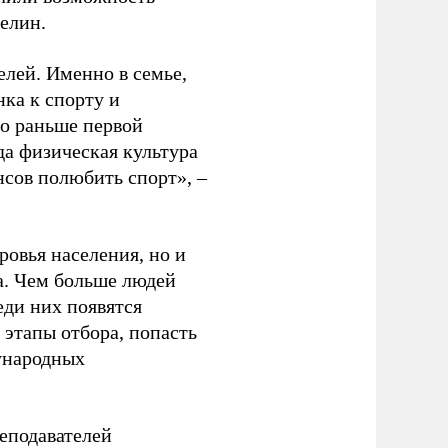
релин.
елей. Именно в семье,
ка к спорту и
до раньше первой
да физическая культура
нсов полюбить спорт», –
ровья населения, но и
а. Чем больше людей
еди них появятся
 этапы отбора, попасть
ународных
еподавателей