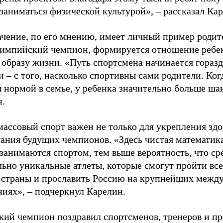
заниматься физической культурой», – рассказал Ка
ачение, по его мнению, имеет личный пример родит
лимпийский чемпион, формируется отношение ребен
 образу жизни. «Путь спортсмена начинается гораз
 – с того, насколько спортивны сами родители. Ког
я нормой в семье, у ребенка значительно больше ша
н.
ассовый спорт важен не только для укрепления здо
тания будущих чемпионов. «Здесь чистая математик
 занимаются спортом, тем выше вероятность, что ср
льно уникальные атлеты, которые смогут пройти все
 страны и прославить Россию на крупнейших межд
ниях», – подчеркнул Карелин.
ий чемпион поздравил спортсменов, тренеров и пр