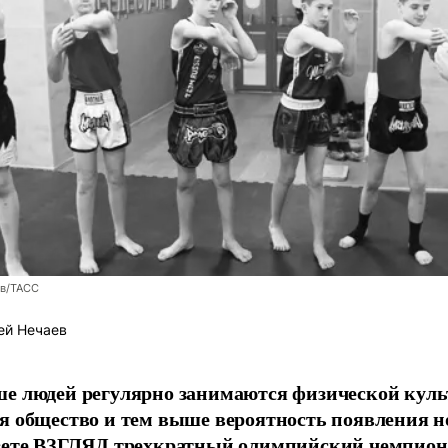
ев/ТАСС
ей Нечаев
е людей регулярно занимаются физической культ
я общество и тем выше вероятность появления 
азете ВЗГЛЯД трехкратный олимпийский чемпион