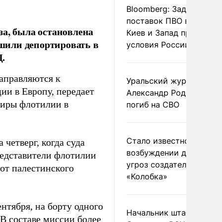
Bloomberg: Задержка
поставок ПВО вынудит
за, была остановлена
Киев и Запад принять
шили депортировать в
условия России
Д.
аправляются к
Уральский журналист
ии в Европу, передает
Александр Родионов
жиры флотилии в
погиб на СВО
Стало известно о
четверг, когда суда
возбуждении дела из-з
редставители флотилии
угроз создателям
 от палестинского
«Колобка»
нтября, на борту одного
Начальник штаба
 В составе миссии более