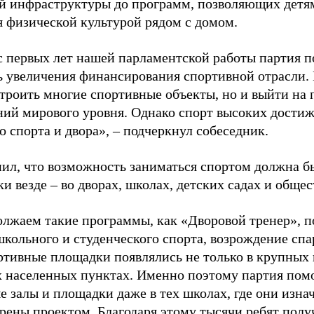
й инфраструктуры до программ, позволяющих детя
я физической культурой рядом с домом.
с первых лет нашей парламентской работы партия п
ь увеличения финансирования спортивной отрасли. 
строить многие спортивные объекты, но и выйти на 
ний мирового уровня. Однако спорт высоких достиж
о спорта и двора», – подчеркнул собеседник.
ил, что возможность заниматься спортом должна б
и везде – во дворах, школах, детских садах и обще
лжаем такие программы, как «Дворовой тренер», п
школьного и студенческого спорта, возрождение спа
ртивные площадки появлялись не только в крупных г
 населенных пунктах. Именно поэтому партия помо
е залы и площадки даже в тех школах, где они изна
рены проектом. Благодаря этому тысячи ребят пол