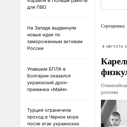
Израиля и Польши ракеты
для ПВО
Сортировка:
На Западе выдвинули
новые идеи по
замороженным активам
8 АВГУСТА 2
России
Карел
физку
Упавшим БПЛА в
Болгарии оказался
украинский дрон-
Олимпийски
приманка «Майя»
россиян
Турция ограничила
проход в Черное море
после атак украинских