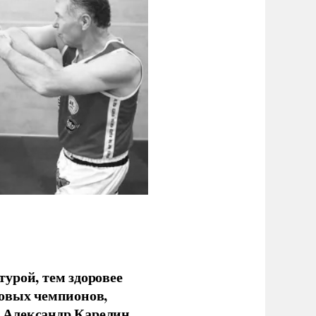
урой, тем здоровее
новых чемпионов,
 Александр Карелин.