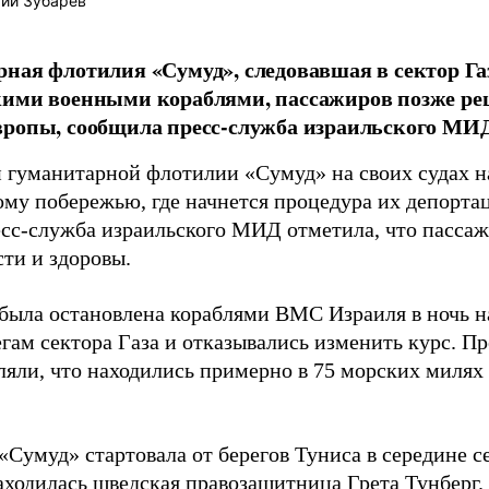
ий Зубарев
ная флотилия «Сумуд», следовавшая в сектор Га
кими военными кораблями, пассажиров позже ре
ропы, сообщила пресс-служба израильского МИ
 гуманитарной флотилии «Сумуд» на своих судах н
ому побережью, где начнется процедура их депортац
есс-служба израильского МИД отметила, что пасса
сти и здоровы.
была остановлена кораблями ВМС Израиля в ночь на 
егам сектора Газа и отказывались изменить курс. П
ляли, что находились примерно в 75 морских милях
Сумуд» стартовала от берегов Туниса в середине се
аходилась шведская правозащитница Грета Тунберг.