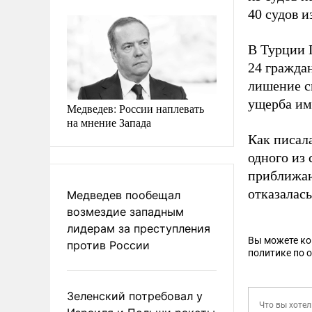
40 судов и
В Турции 
24 гражда
лишение с
ущерба им
Медведев: России наплевать
на мнение Запада
Как писал
одного из
приближаю
отказалас
Медведев пообещал
возмездие западным
лидерам за преступления
Вы можете к
против России
политике по 
Зеленский потребовал у