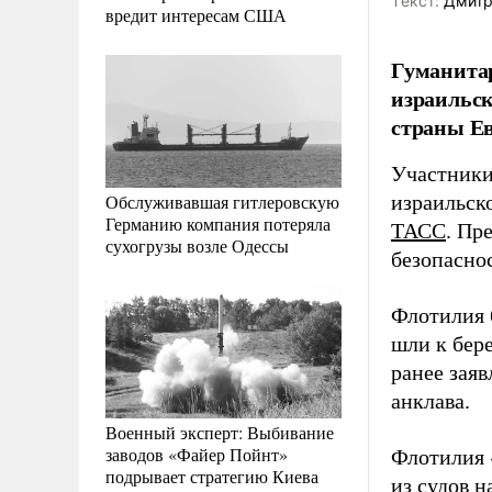
Tекст:
Дмитр
вредит интересам США
Гуманитар
израильс
страны Ев
Участники
Обслуживавшая гитлеровскую
израильск
Германию компания потеряла
ТАСС
. Пр
сухогрузы возле Одессы
безопасно
Флотилия 
шли к бер
ранее заяв
анклава.
Военный эксперт: Выбивание
заводов «Файер Пойнт»
Флотилия «
подрывает стратегию Киева
из судов н