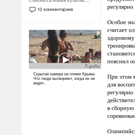
становятся новым культом,
регулярно 
постепенно вытесняя и
10 комментариев
отменяя традиционное
требование к человеку – быть
Особое зн
мужественным и твердым под
считает о
ударами судьбы, брать на себя
здоровому
ответственность, помогать
тренировки
слабым, идти вперед и
становитс
адаптироваться.
пояснил о
При этом м
для воспи
регулярно
действите
в сборную
соревнова
Олимпийск