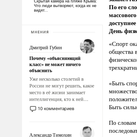
По его сл
массового
доступнее
День физ
МНЕНИЯ
«Спорт ока
Дмитрий Губин
общества 
Почему «объясняющий
физическо
класс» не может ничего
трехкратн
объяснить
Уже несколько столетий в
«Быть спо
России не могут решить, какое
множество
место в её жизни занимает
положител
интеллигенция, кто к ней
принадлежит, а кого из неё
Быть силь
10 комментариев
исключили с правом
восстановления и без оного. И
По словам
чем она отличается от просто
последоват
образованных людей. Иногда
Александр Тимохин