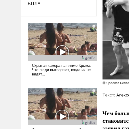
БПЛА
@ Ярослав Беля
Tекст:
Алекс
Чем больш
становитс
заявил г