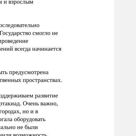
м и взрослым
оследовательно
Государство смогло не
проведение
ений всегда начинается
ыть предусмотрена
ственных пространствах.
оддерживаем развитие
ртакиад. Очень важно,
ородах, но и в
гала оборудовать
чально не были
учили возможность