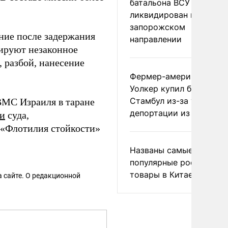
батальона ВСУ
ликвидирован на
запорожском
ние после задержания
направлении
рируют незаконное
 разбой, нанесение
Фермер-американец
Уолкер купил билет в
Стамбул из-за угрозы
МС Израиля в таране
депортации из России
ли
суда,
о «Флотилия стойкости»
Названы самые
популярные российски
товары в Китае
 сайте. О редакционной