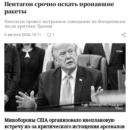
Пентагон срочно искать пропавшие
ракеты
Пентагон провел экстренное совещание по боеприпасам
после критики Трампа
6 августа 2026, 10:11
7
Фото: AdMedia/CNP/Global Look
Press
Минобороны США организовало внеплановую
встречу из-за критического истощения арсеналов