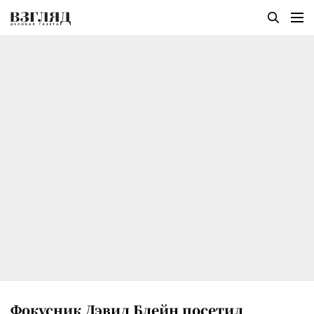
Фокусник Дэвид Блейн посетил