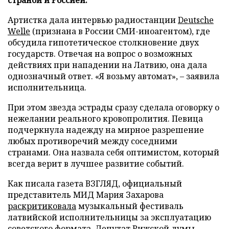
Артистка дала интервью радиостанции
Deutsche
Welle
(признана в России СМИ-иноагентом), где
обсудила гипотетическое столкновение двух
государств. Отвечая на вопрос о возможных
действиях при нападении на Латвию, она дала
однозначный ответ. «Я возьму автомат», – заявила
исполнительница.
При этом звезда эстрады сразу сделала оговорку о
нежелании реального кровопролития. Певица
подчеркнула надежду на мирное разрешение
любых противоречий между соседними
странами. Она назвала себя оптимистом, который
всегда верит в лучшее развитие событий.
Как писала газета ВЗГЛЯД, официальный
представитель МИД Мария Захарова
раскритиковала
музыкальный фестиваль
латвийской исполнительницы за эксплуатацию
советского формата. Депутат Рижской думы