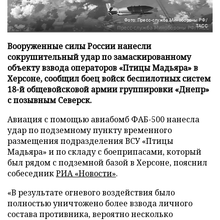
Фото: Пресс-служба Минобороны РФ/
ТАСС
Вооруженные силы России нанесли
сокрушительный удар по замаскированному
объекту взвода операторов «Птицы Мадьяра» в
Херсоне, сообщил боец войск беспилотных систем
18-й общевойсковой армии группировки «Днепр»
с позывным Северск.
Авиация с помощью авиабомб ФАБ-500 нанесла
удар по подземному пункту временного
размещения подразделения ВСУ «Птицы
Мадьяра» и по складу с боеприпасами, который
был рядом с подземной базой в Херсоне, пояснил
собеседник
РИА «Новости»
.
«В результате огневого воздействия было
полностью уничтожено более взвода личного
состава противника, вероятно несколько