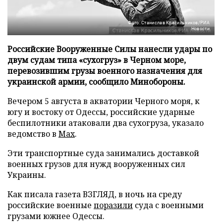
Фото: Станислав Красильников/РИА
Новости
Российские Вооруженные Силы нанесли удары по
двум судам типа «сухогруз» в Черном море,
перевозившим грузы военного назначения для
украинской армии, сообщило Минобороны.
Вечером 5 августа в акватории Черного моря, к
югу и востоку от Одессы, российские ударные
беспилотники атаковали два сухогруза, указало
ведомство в
Max
.
Эти транспортные суда занимались доставкой
военных грузов для нужд вооруженных сил
Украины.
Как писала газета ВЗГЛЯД, в ночь на среду
российские военные
поразили
суда с военными
грузами южнее Одессы.