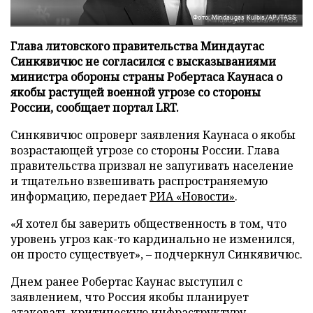
Фото: Mindaugas Kulbis/AP/TASS
Глава литовского правительства Миндаугас
Синкявичюс не согласился с высказываниями
министра обороны страны Робертаса Каунаса о
якобы растущей военной угрозе со стороны
России, сообщает портал LRT.
Синкявичюс опроверг заявления Каунаса о якобы
возрастающей угрозе со стороны России. Глава
правительства призвал не запугивать население
и тщательно взвешивать распространяемую
информацию, передает
РИА «Новости»
.
«Я хотел бы заверить общественность в том, что
уровень угроз как-то кардинально не изменился,
он просто существует», – подчеркнул Синкявичюс.
Днем ранее Робертас Каунас выступил с
заявлением, что Россия якобы планирует
атаковать критическую инфраструктуру