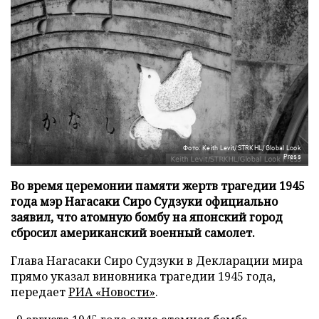
Фото: Keith Levit/STRKHL/Global Look
Press
Во время церемонии памяти жертв трагедии 1945
года мэр Нагасаки Сиро Судзуки официально
заявил, что атомную бомбу на японский город
сбросил американский военный самолет.
Глава Нагасаки Сиро Судзуки в Декларации мира
прямо указал виновника трагедии 1945 года,
передает
РИА «Новости»
.