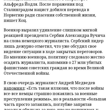
Альфреда Йодля. После поражения под
Сталинградом нацист добился перевода в
Норвегию ради спасения собственной жизни,
пишет Коц.
Военкор выразил удивление слишком мягкой
реакцией президента Сербии Александра Вучича
на слова немецкого журналиста. Сербский лидер
лишь дежурно отметил, что уже обсудил свое
видение ситуации в ходе закрытых переговоров.
По мнению военкора, политику следовало жестко
осадить журналиста, напомнив о 27 млн убитых
фашистами советских граждан во время Великой
Отечественной войны.
В свою очередь журналист Андрей Медведев
напомнил
: «Есть такая иллюзия, что после войны
все-все немцы страшно покаялись за военные
преступления режима», но в реальности «большая
часть просто затаились, поглубже запрятав
досаду и обиду из-за того, что не получилось у