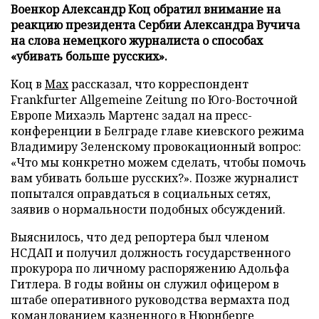
Военкор Александр Коц обратил внимание на
реакцию президента Сербии Александра Вучича
на слова немецкого журналиста о способах
«убивать больше русских».
Коц в
Мах
рассказал, что корреспондент
Frankfurter Allgemeine Zeitung по Юго-Восточной
Европе Михаэль Мартенс задал на пресс-
конференции в Белграде главе киевского режима
Владимиру Зеленскому провокационный вопрос:
«Что мы конкретно можем сделать, чтобы помочь
вам убивать больше русских?». Позже журналист
попытался оправдаться в социальных сетях,
заявив о нормальности подобных обсуждений.
Выяснилось, что дед репортера был членом
НСДАП и получил должность государственного
прокурора по личному распоряжению Адольфа
Гитлера. В годы войны он служил офицером в
штабе оперативного руководства вермахта под
командованием казненного в Нюрнберге