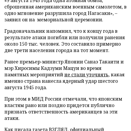
«9 августа 1945 года одна атомная бомба,
сброшенная американским военным самолетом, в
одно мгновение разрушила город Нагасаки», –
заявил он на мемориальной церемонии.
Градоначальник напомнил, что к концу года в
результате атаки погибли или получили ранения
около 150 тыс. человек. Это составило примерно
две трети населения города на тот момент.
Ранее премьер-министр Японии Санаэ Такаити и
мэр Хиросимы Кадзуми Мацуи во время
памятных мероприятий
не стали уточнять
, какая
именно страна нанесла ядерный удар шестого
августа 1945 года.
При этом в МИД России отмечали, что японским
властям рано или поздно придется публично
признать ответственность американцев за эти
атаки.
Как писала газета ВЗГЛЯД, официальный