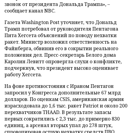
звонок от президента Дональда Трампа», –
сообщает канал NBC.
Газета Washington Post уточняет, что Дональд
Трамп потребовал от руководителя Пентагона
Пита Хегсета объяснений по поводу нехватки
ракет. Министр возложил ответственность на
Файнберга, обвинив его в сокрытии реального
положения дел. Пресс-секретарь Белого дома
Каролин Левитт опровергла слухи о конфликте,
подчеркнув, что президент высоко оценивает
работу Хегсета.
На фоне противостояния с Ираном Пентагон
запросил у Конгресса дополнительные 67 млрд
долларов. По оценкам CSIS, американская армия
израсходовала до 1,6 тыс. ракет Patriot и около 200
перехватчиков THAAD. В результате запасы
первых сократились с 2,3 тыс. до примерно 830
единиц, а арсенал вторых упал до 278 штук,
спровоцировав острую нехватку средств ПВО.