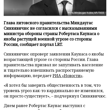
Фото: Mindaugas Kulbis/AP/TASS
Глава литовского правительства Миндаугас
Синкявичюс не согласился с высказываниями
министра обороны страны Робертаса Каунаса о
якобы растущей военной угрозе со стороны
России, сообщает портал LRT.
Синкявичюс опроверг заявления Каунаса о якобы
возрастающей угрозе со стороны России. Глава
правительства призвал не запугивать население
и тщательно взвешивать распространяемую
информацию, передает
РИА «Новости»
.
«Я хотел бы заверить общественность в том, что
уровень угроз как-то кардинально не изменился,
он просто существует», – подчеркнул Синкявичюс.
Днем ранее Робертас Каунас выступил с