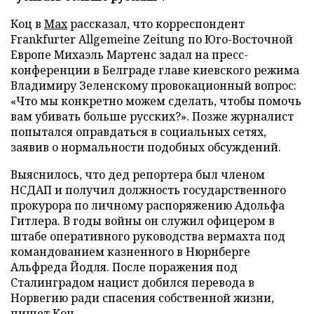
Коц в
Мах
рассказал, что корреспондент
Frankfurter Allgemeine Zeitung по Юго-Восточной
Европе Михаэль Мартенс задал на пресс-
конференции в Белграде главе киевского режима
Владимиру Зеленскому провокационный вопрос:
«Что мы конкретно можем сделать, чтобы помочь
вам убивать больше русских?». Позже журналист
попытался оправдаться в социальных сетях,
заявив о нормальности подобных обсуждений.
Выяснилось, что дед репортера был членом
НСДАП и получил должность государственного
прокурора по личному распоряжению Адольфа
Гитлера. В годы войны он служил офицером в
штабе оперативного руководства вермахта под
командованием казненного в Нюрнберге
Альфреда Йодля. После поражения под
Сталинградом нацист добился перевода в
Норвегию ради спасения собственной жизни,
пишет Коц.