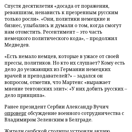
Спустя десятилетия «досада от поражения,
реваншизм, ненависть к презренным русским
только росли». «Они, политики немецкие и
бизнес, улыбались и думали о том, когда смогут
нам отомстить. Ресентимент – это часть
немецкого политического кода», – продолжил
Медведев.
«Есть немало немцев, которые в ужасе от своей
прессы, политиков. Но кто их слушает? Кому есть
дело до уезжающих из Германии немецких
врачей и преподавателей?» – задался он
вопросом, отметив, что Мартенс «выражает
мнение тевтонских элит»: «У них добить русских –
дело принципа».
Ранее президент Сербии Александр Вучич
опроверг
обсуждение военного сотрудничества с
Владимиром Зеленским в Белграде.
Жители сербской столицы
устроили
акцию