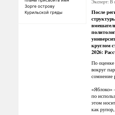
Эксперт: В
Зорге острову
После рег
Курильской гряды
структуры
вмешатель
политолог
универси
круглом с
2026: Рас
По оценке
вокруг па
сомнение 
«Яблоко» 
по исполь
этом носи
как рупор