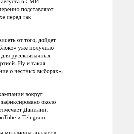
 августа в СМИ
амеренно подставляют
хе перед так
висеть от того, дойдет
блоко» уже получило
а для русскоязычных
ртией. Ну и такая
ние о честных выборах»,
кампании вокруг
о зафиксировано около
 отмечает Данилин,
ouTube и Telegram.
ны миллионы долларов.