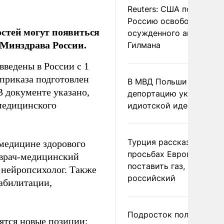
Reuters: США попросил
Россию освободить
стей могут появиться
осужденного американ
а Минздрава России.
Гилмана
введены в России с 1
приказа подготовлен
В МВД Польши назвали
 документе указано,
депортацию украинцев
 медицинского
идиотской идеей
Турция рассказала о
 медицине здорового
просьбах Европы
 врач-медицинский
поставить газ, но не
 нейропсихолог. Также
российский
абилитации,
Подросток получил
ятся новые позиции: