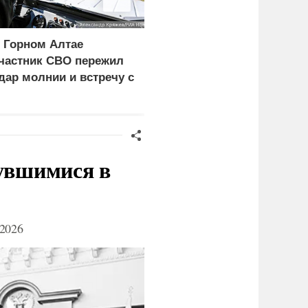
 Горном Алтае
Ребенок и женщина
частник СВО пережил
погибли из-за циклона
дар молнии и встречу с
со шквалистым ветром
едведем
в Смоленске
нувшимися в
2026