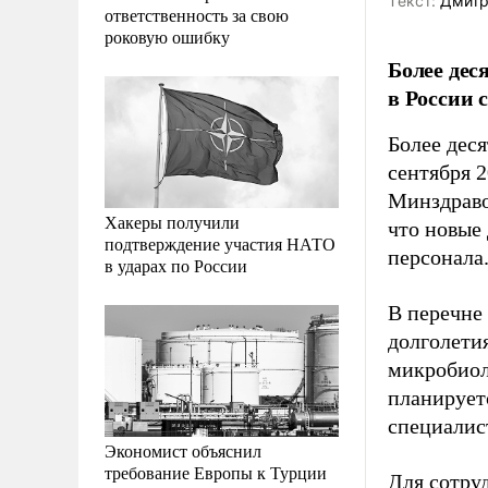
Tекст:
Дмитр
ответственность за свою
роковую ошибку
Более дес
в России 
Более дес
сентября 2
Минздраво
Хакеры получили
что новые 
подтверждение участия НАТО
персонала
в ударах по России
В перечне
долголети
микробиол
планирует
специалис
Экономист объяснил
требование Европы к Турции
Для сотру