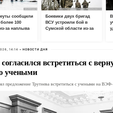
Сеуты сообщили
Боевики двух бригад
В
 более 100
ВСУ устроили бой в
у
из-за наплыва
Сумской области из-за
у
ов
дезертирства
м
026, 14:14 •
НОВОСТИ ДНЯ
 согласился встретиться с вер
ю учеными
ял предложение Трутнева встретиться с учеными на ВЭФ-