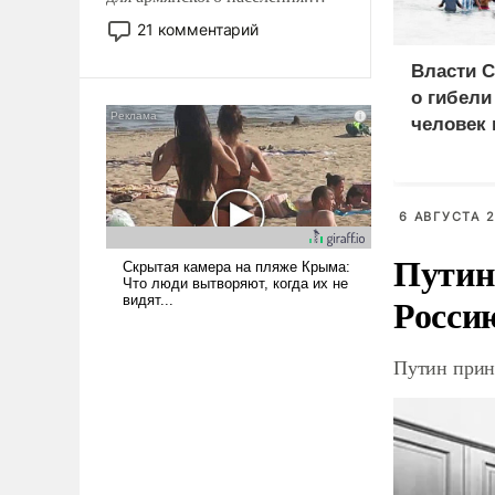
Мир, где политические
21 комментарий
прожекты будут безусловно
оплачиваться за счет
Власти 
российских
о гибели
налогоплательщиков и где
человек 
Еревану за свои поступки не
мигрант
нужно отвечать.
6 АВГУСТА 2
Путин
Росси
Путин прин