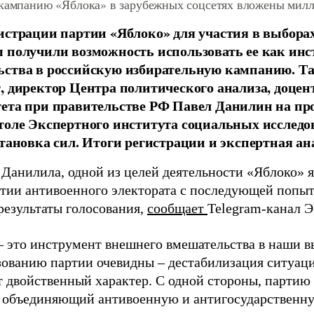
 кампанию «Яблока» в зарубежных соцсетях вложены мил
истрации партии «Яблоко» для участия в выбора
 получили возможность использовать ее как ин
ства в российскую избирательную кампанию. Та
, директор Центра политического анализа, доце
тета при правительстве РФ Павел Данилин на п
толе Экспертного института социальных исслед
становка сил. Итоги регистрации и экспертная ан
 Данилила, одной из целей деятельности «Яблоко» 
ртии антивоенного электората с последующей попыт
результаты голосования,
сообщает
Telegram-канал 
– это инструмент внешнего вмешательства в наши в
зованию партии очевидны – дестабилизация ситуаци
т двойственный характер. С одной стороны, партию
, объединяющий антивоенную и антигосударственну