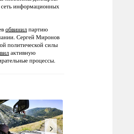
ю сеть информационных
ев
обвинил
партию
пании. Сергей Миронов
той политической силы
вил
активную
ирательные процессы.