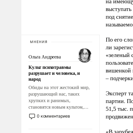
на имеющу
выступать
под снятие
называемо
По его сло
МНЕНИЯ
ли зареги
«зеленый 
Ольга Андреева
пользовате
Культ психотравмы
вишенкой 
разрушает и человека, и
– подчерк
народ
Обиды на этот жестокий мир,
Эксперт т
разрушающий нас, таких
партии. П
хрупких и ранимых,
становятся новым культом,
51,5 тыс.
постепенно вытесняя и
продвижени
0 комментариев
отменяя традиционное
требование к человеку – быть
«В зарубе