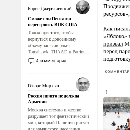
мужественным и твердым под
Продвижен
ударами судьбы, брать на себя
Борис Джерелиевский
ответственность, помогать
ресурсов»,
Сможет ли Пентагон
слабым, идти вперед и
перестроить ВПК США
адаптироваться.
Как писал
Только для того, чтобы
«Яблоко» 
вернуться к довоенному
призвал
Ми
объему запасов ракет
перед пар
Tomahawk, THAAD и Patriot
подготовк
США потребуется более трех
4 комментария
лет. Даже небольшая война с
Ираном опустошила
КОММЕНТАРИ
американские арсеналы.
Сложившаяся ситуация
Геворг Мирзаян
означает многолетний период
Россия ничего не должна
уязвимости США, например,
Армении
перед Китаем.
Москва системно и жестко
разрушает тот фантастический
мир, который Пашинян рисует
для армянского населения.