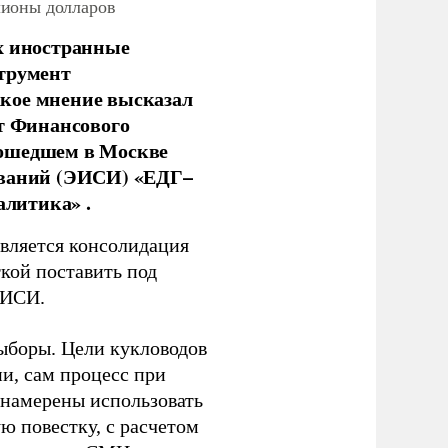
лионы долларов
х иностранные
струмент
кое мнение высказал
нт Финансового
рошедшем в Москве
ований (ЭИСИ) «ЕДГ–
алитика» .
является консолидация
кой поставить под
ЭИСИ.
ыборы. Цели кукловодов
и, сам процесс при
 намерены использовать
ю повестку, с расчетом