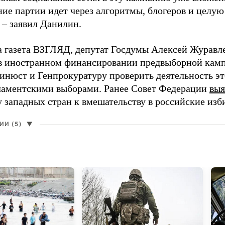
ие партии идет через алгоритмы, блогеров и целу
 – заявил Данилин.
а газета ВЗГЛЯД, депутат Госдумы Алексей Журавл
в иностранном финансировании предвыборной кам
нюст и Генпрокуратуру проверить деятельность э
ламентскими выборами. Ранее Совет Федерации
выя
у западных стран к вмешательству в российские изб
И (5)
▼