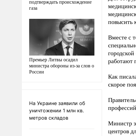
подтверждать происхождение
медицинск
газа
медицинск
повысить к
Вместе с 
специально
городской
Премьер Литвы осадил
работают 
министра обороны из-за слов о
России
Как писал
скорое по
Правитель
На Украине заявили об
профессий
уничтожении 1 млн кв.
метров складов
Министр 
центров д