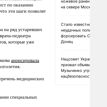
ножевое ранение в дра
ист по оказанию
на севере Москвы
то эти шаги позволят
.
Стало известно о
ра на ряд устаревших
неудачных попытках ВС
 врача-педиатра
форсировать Северски
тов, которые уже
Донец
Нацсовет Украины по Т
икова
анонсировала
призвал объявить
олголетия.
Музыченко угрозой
нацбезопасности
перечень медицинских
ании специальных