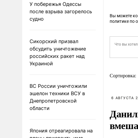
У побережья Одессы
после взрыва загорелось
Вы можете к
судно
политике по 
Сикорский призвал
обсудить уничтожение
российских ракет над
Украиной
Сортировка:
ВС России уничтожили
эшелон техники ВСУ в
6 АВГУСТА 2
Днепропетровской
области
Данил
вмеша
Япония отреагировала на
планы присвоить имя