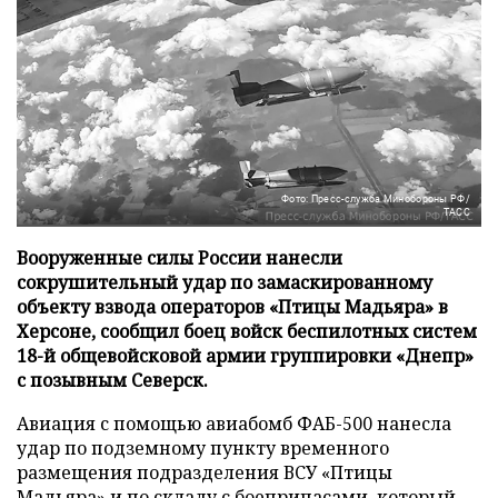
Фото: Пресс-служба Минобороны РФ/
ТАСС
Вооруженные силы России нанесли
сокрушительный удар по замаскированному
объекту взвода операторов «Птицы Мадьяра» в
Херсоне, сообщил боец войск беспилотных систем
18-й общевойсковой армии группировки «Днепр»
с позывным Северск.
Авиация с помощью авиабомб ФАБ-500 нанесла
удар по подземному пункту временного
размещения подразделения ВСУ «Птицы
Мадьяра» и по складу с боеприпасами, который