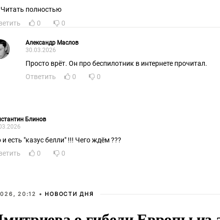
Читать полностью
ветить
0
0
Александр Маслов
30.03.2026
Просто врёт. Он про беспилотник в интернете прочитал.
Ответить
0
0
нстантин Блинов
03.2026
 и есть "казус белли" !!! Чего ждём ???
ветить
0
0
026, 20:12 •
НОВОСТИ ДНЯ
Дмитриева о гибели Европы из-