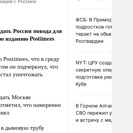
лации с Россией
ФСБ: В Приморье трое
подростков готовили
дать России повода для
теракт на объекте
ю изданию Postimees
Росгвардии
Postimees, что в среду
NYT: ЦРУ создало
ом он подчеркнул, что
секретную опергруппу 
 стал уничтожать
подготовке революции 
Кубе
 дать Москве
 отметил, что намеренно
В Горном Алтае участн
икт.
СВО пережил удар мол
и встречу с медведем
я в дымовую трубу