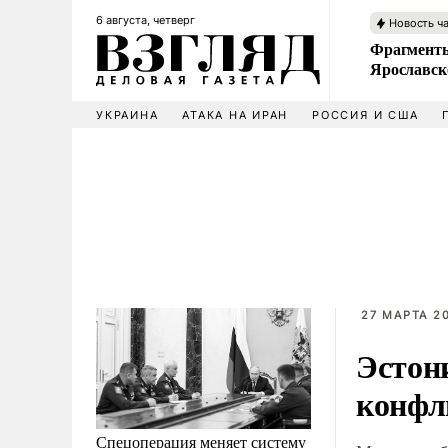
6 августа, четверг
Новость ч
Фрагменты
Ярославск
УКРАИНА
АТАКА НА ИРАН
РОССИЯ И США
27 МАРТА 20
Эстони
конфл
Спецоперация меняет систему