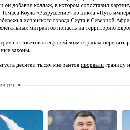
и он добавил коллаж, в котором сопоставил картин
 Томаса Коула «Разрушение» из цикла «Путь импе
обережья испанского города Сеута в Северной Афри
елегальных мигрантов попасть на территорию Евро
итриев
посоветовал
европейским странам перенять 
ные законы.
августа десятки тысяч мигрантов
прорвали
границу и
И (14)
▼