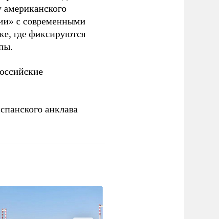
у американского
рии» с современными
ке, где фиксируются
пы.
российские
спанского анклава