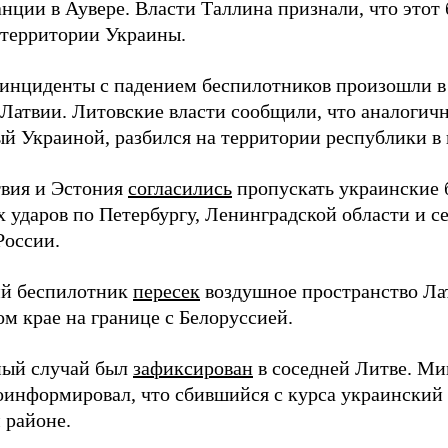
анции в Аувере. Власти Таллина признали, что этот
 территории Украины.
инциденты с падением беспилотников произошли в 
в Латвии. Литовские власти сообщили, что аналогич
й Украиной, разбился на территории республики в 
твия и Эстония
согласились
пропускать украинские 
 ударов по Петербургу, Ленинградской области и с
России.
ий беспилотник
пересек
воздушное пространство Лат
м крае на границе с Белоруссией.
ный случай был
зафиксирован
в соседней Литве. Ми
оинформировал, что сбившийся с курса украинский 
 районе.