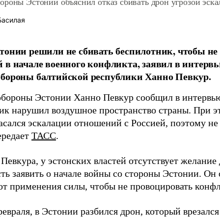
ороны Эстонии объяснил отказ сбивать дрон угрозой эска
Басилая
тонии решили не сбивать беспилотник, чтобы не 
 в начале военного конфликта, заявил в интервь
обороны балтийской республики Ханно Певкур.
бороны Эстонии Ханно Певкур сообщил в интервью 
ик нарушил воздушное пространство страны. При эт
асался эскалации отношений с Россией, поэтому не
ередает
ТАСС
.
Певкура, у эстонских властей отсутствует желание
ть заявить о начале войны со стороны Эстонии. Он
 от применения силы, чтобы не провоцировать конфл
февраля, в Эстонии разбился дрон, который врезалс