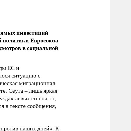
прямых инвестиций
й политики Евросоюза
смотров в социальной
ды ЕС и
уюся ситуацию с
ическая миграционная
те. Сеута – лишь яркая
ждах левых сил на то,
я в тексте сообщения,
. против наших дней». К