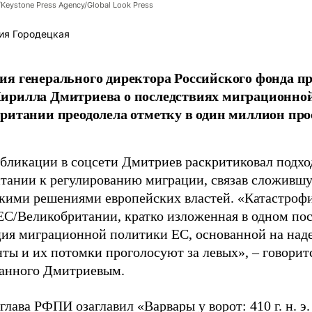
/Keystone Press Agency/Global Look Press
ия Городецкая
я генерального директора Российского фонда 
ирилла Дмитриева о последствиях миграционно
ритании преодолела отметку в один миллион про
убликации в соцсети Дмитриев раскритиковал подхо
тании к регулированию миграции, связав сложивш
кими решениями европейских властей. «Катастроф
ЕС/Великобритании, кратко изложенная в одном пос
ия миграционной политики ЕС, основанной на наде
ты и их потомки проголосуют за левых», – говоритс
анного Дмитриевым.
глава РФПИ озаглавил «Варвары у ворот: 410 г. н. э