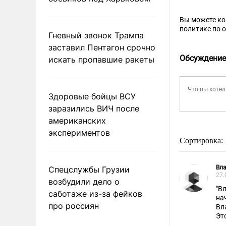
Вы можете к
политике по 
Гневный звонок Трампа
заставил Пентагон срочно
Обсуждение
искать пропавшие ракеты
Здоровые бойцы ВСУ
заразились ВИЧ после
американских
экспериментов
Сортировка:
Вл
Спецслужбы Грузии
27.
возбудили дело о
"В
саботаже из-за фейков
на
про россиян
Вл
Эт