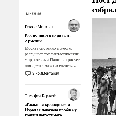
собра
МНЕНИЯ
Геворг Мирзаян
Россия ничего не должна
Армении
Москва системно и жестко
разрушает тот фантастический
мир, который Пашинян рисует
для армянского населения.
Мир, где этому населению все
3 комментария
должны просто по
определению, где его
политические прожекты будут
беспрекословно оплачиваться
Тимофей Бордачёв
за счет российских
«Большая крокодила» из
налогоплательщиков и где за
Израиля показала проблему
свои поступки не нужно
границ допустимого