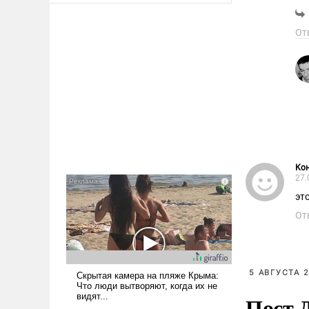
От
Ко
27.
это
От
5 АВГУСТА 2
Пост 