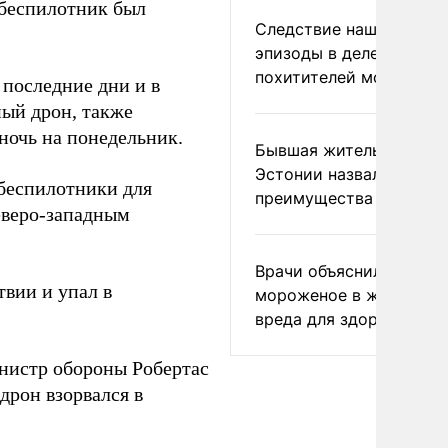
 беспилотник был
Следствие нашло новы
эпизоды в деле
похитителей москвичек
последние дни и в
ный дрон, также
ночь на понедельник.
Бывшая жительница
Эстонии назвала главн
беспилотники для
преимущества России
еверо-западным
Врачи объяснили, как е
вии и упал в
мороженое в жару без
вреда для здоровья
нистр обороны Робертас
дрон взорвался в