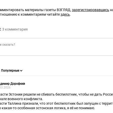
омментировать материалы газеты ВЗГЛЯД,
зарегистрировавшись
на
отношению к комментариям читайте
здесь
.
:
3
комментария
адимир Дорофккв
03.2026
ласти Эстонии решили не сбивать беспилотник, чтобы не дать Росси
чале военного конфликта.
асти Таллина признали, что этот беспилотник был запущен с терри
о какая-то особенная эстонская логика, я её не понимаю.