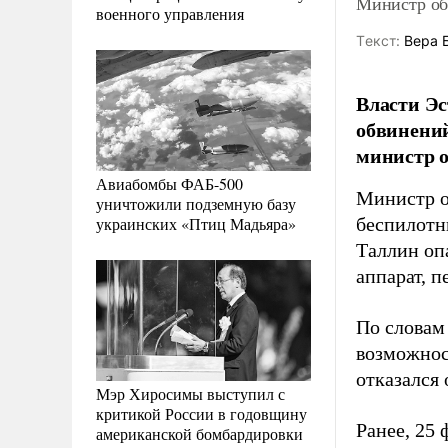
Министр об
военного управления
Tекст:
Вера 
Власти Эс
обвинений
министр 
Авиабомбы ФАБ-500
Министр о
уничтожили подземную базу
украинских «Птиц Мадьяра»
беспилотн
Таллин оп
аппарат, п
По словам 
возможнос
отказался
Мэр Хиросимы выступил с
критикой России в годовщину
Ранее, 25 
американской бомбардировки