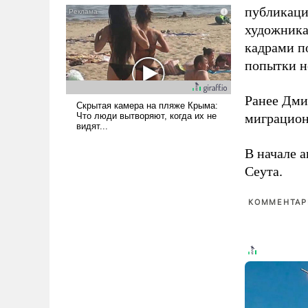
публикаци
голову мысль: хорошо бы
продемонстрировать, что
художника
Украина вступила в
кадрами п
вооруженное противостояние
попытки н
с Ираном.
Ранее Дм
миграцион
В начале 
Сеута.
КОММЕНТАРИ