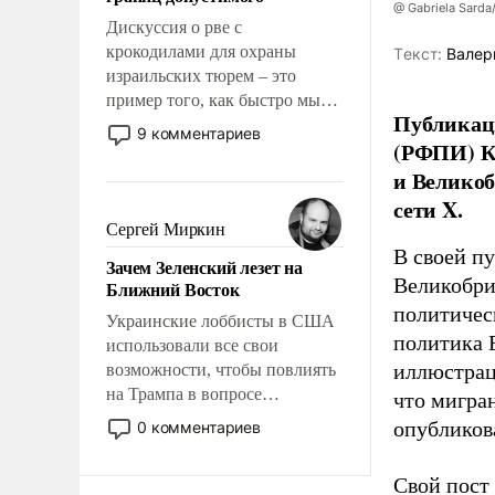
отвечать.
@ Gabriela Sarda
Дискуссия о рве с
крокодилами для охраны
Tекст:
Валер
израильских тюрем – это
пример того, как быстро мы
Публикаци
двигаемся по пути
9 комментариев
(РФПИ) К
революционных изменений.
То, что несколько лет назад
и Великоб
было образом для
сети X.
псевдонаучной фантастики,
Сергей Миркин
стало всерьез обсуждаемой
В своей п
Зачем Зеленский лезет на
идеей.
Великобри
Ближний Восток
политичес
Украинские лоббисты в США
политика 
использовали все свои
иллюстрац
возможности, чтобы повлиять
на Трампа в вопросе
что мигран
предоставления вооружений
опубликов
0 комментариев
своим нанимателям. Вероятно,
кому-то из тех, кто
Свой пост 
консультирует Киев, пришла в