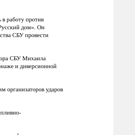
 в работу против
Русский дом». Он
ства СБУ провести
йора СБУ Михаила
онаже и диверсионной
им организаторов ударов
опливно-