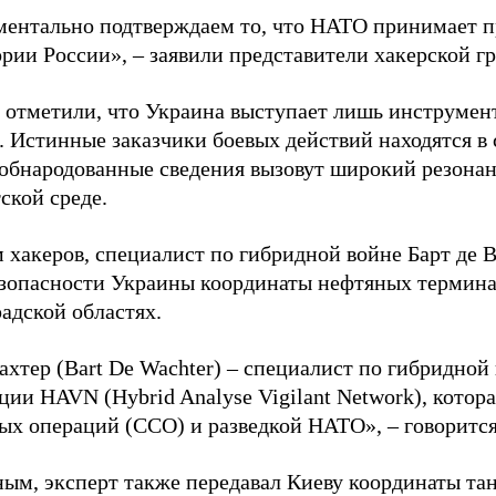
ентально подтверждаем то, что НАТО принимает пр
ории России», – заявили представители хакерской г
 отметили, что Украина выступает лишь инструмен
. Истинные заказчики боевых действий находятся в
 обнародованные сведения вызовут широкий резонан
ской среде.
 хакеров, специалист по гибридной войне Барт де 
зопасности Украины координаты нефтяных термина
адской областях.
ахтер (Bart De Wachter) – специалист по гибридной
ции HAVN (Hybrid Analyse Vigilant Network), котор
ых операций (ССО) и разведкой НАТО», – говорится
ным, эксперт также передавал Киеву координаты та