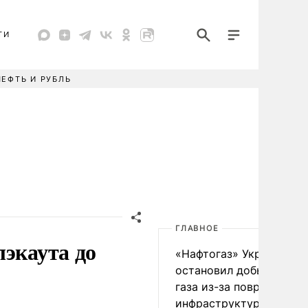
ТИ
НЕФТЬ И РУБЛЬ
ГЛАВНОЕ
лэкаута до
«Нафтогаз» Украины
остановил добычу нефт
газа из-за повреждения
инфраструктуры