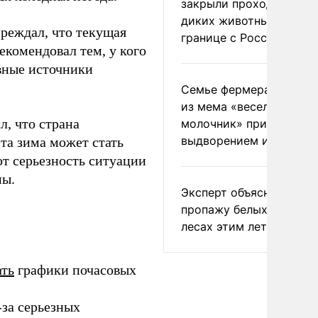
закрыли проходы для
диких животных на
реждал, что текущая
границе с Россией
екомендовал тем, у кого
ивные источники
Семье фермера Уолкер
из мема «веселый
, что страна
молочник» пригрозили
выдворением из Росси
та зима может стать
ют серьезность ситуации
мы.
Эксперт объяснил
пропажу белых грибов 
лесах этим летом
ать
графики почасовых
за серьезных