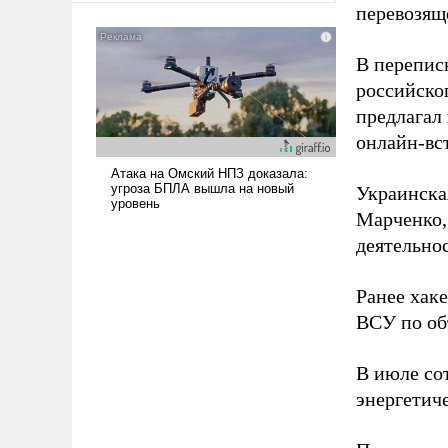
перевозящ
американские арсеналы.
Сложившаяся ситуация
означает многолетний период
В перепис
уязвимости США, например,
российско
перед Китаем.
предлагал
онлайн-вст
Украинска
Марченко,
деятельно
Ранее хак
ВСУ по об
В июле с
энергетич