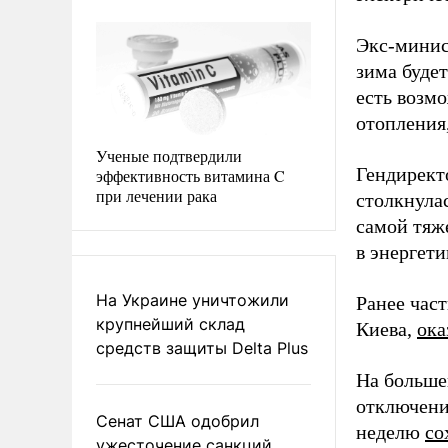
Экс-минис
зима буде
есть возмо
отопления,
Ученые подтвердили
Гендирект
эффективность витамина C
при лечении рака
столкнула
самой тяж
в энергет
На Украине уничтожили
Ранее час
крупнейший склад
Киева,
ока
средств защиты Delta Plus
На больше
отключени
Сенат США одобрил
неделю
со
ужесточение санкций