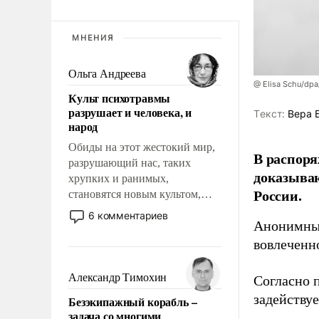
МНЕНИЯ
Ольга Андреева
@ Elisa Schu/dpa
Культ психотравмы
разрушает и человека, и
Tекст:
Вера 
народ
Обиды на этот жестокий мир,
В распоря
разрушающий нас, таких
доказыва
хрупких и ранимых,
России.
становятся новым культом,
постепенно вытесняя и
6 комментариев
Анонимные
отменяя традиционное
требование к человеку – быть
вовлеченн
мужественным и твердым под
ударами судьбы, брать на себя
Александр Тимохин
Согласно 
ответственность, помогать
задейству
Безэкипажный корабль –
слабым, идти вперед и
задача со многими