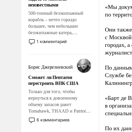
адаптироваться.
неизвестными
«Мы докум
500-тонный безэкипажный
по террит
корабль – нечто гораздо
большее, чем небольшие
Они также
безэкипажные катера,
с Москвой
применение которых уже
1 комментарий
городах, а
стало обыденностью. Задача по
журналист
созданию такого корабля очень
сложна и амбициозна. Однако
и ее реализация радикально
По данным
Борис Джерелиевский
поднимет наши боевые
Службе бе
Сможет ли Пентагон
возможности.
перестроить ВПК США
Калинингр
Только для того, чтобы
«Барт де В
вернуться к довоенному
объему запасов ракет
в организа
Tomahawk, THAAD и Patriot
специальн
США потребуется более трех
6 комментариев
лет. Даже небольшая война с
По их дан
Ираном опустошила