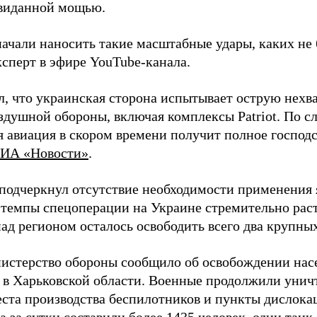
евиданной мощью.
начали наносить такие масштабные удары, каких не 
ксперт в эфире YouTube-канала.
л, что украинская сторона испытывает острую нехв
здушной обороны, включая комплексы Patriot. По с
 авиация в скором времени получит полное господс
ИА «Новости»
.
подчеркнул отсутствие необходимости применения 
 темпы спецоперации на Украине стремительно раст
ад регионом осталось освободить всего два крупных
истерство обороны сообщило об освобождении нас
 в Харьковской области. Военные продолжили унич
еста производства беспилотников и пункты дислока
 за сутки составили более 1435 человек, один танк