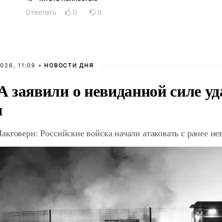
не думали, что Россия - злобная, безжалостная страна, что 
Ответить
0
0
кровожадные садисты.
026, 11:09 •
НОВОСТИ ДНЯ
 заявили о невиданной силе уд
и
акговерн: Российские войска начали атаковать с ранее 