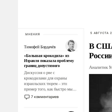
5 АВГУСТА 2
МНЕНИЯ
В США
Тимофей Бордачёв
Росси
«Большая крокодила» из
Израиля показала проблему
границ допустимого
Аналитик М
Дискуссия о рве с
крокодилами для охраны
израильских тюрем – это
пример того, как быстро мы
двигаемся по пути
7 комментариев
революционных изменений.
То, что несколько лет назад
было образом для