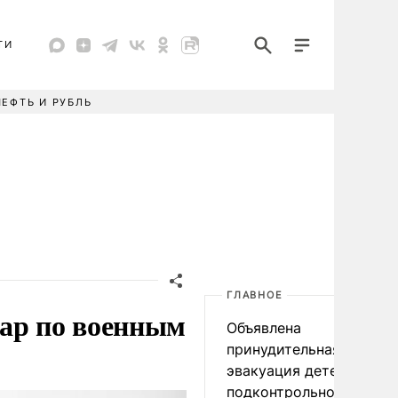
ТИ
НЕФТЬ И РУБЛЬ
ГЛАВНОЕ
дар по военным
Объявлена
принудительная
эвакуация детей в
подконтрольном Киеву