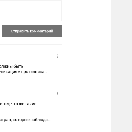
 должны быть
уникациям противника..
том, что же такие
е стран, которые наблюдают
ры возмездия". Чтобы они