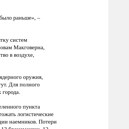
было раньше», –
атку систем
ловам Макговерна,
тво в воздухе,
ядерного оружия,
ут. Для полного
 города.
еленного пункта
тожать логистические
ции наемников. Потери
, 13 бронемашин, 12