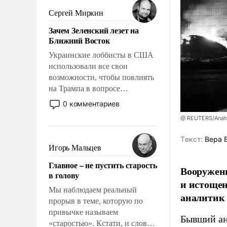
псевдонаучной фантастики,
Сергей Миркин
стало всерьез обсуждаемой
Зачем Зеленский лезет на
идеей.
Ближний Восток
Украинские лоббисты в США
использовали все свои
возможности, чтобы повлиять
на Трампа в вопросе
предоставления вооружений
0 комментариев
своим нанимателям. Вероятно,
@ REUTERS/Anato
кому-то из тех, кто
консультирует Киев, пришла в
Tекст:
Вера 
голову мысль: хорошо бы
Игорь Мальцев
продемонстрировать, что
Главное – не пустить старость
Украина вступила в
Вооруженн
в голову
вооруженное противостояние
и истоще
с Ираном.
Мы наблюдаем реальный
аналитик
прорыв в теме, которую по
привычке называем
Бывший ан
«старостью». Кстати, и слово-