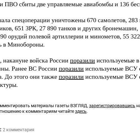
и ПВО сбиты две управляемые авиабомбы и 136 бес
чала спецоперации уничтожены 670 самолетов, 283 
иков, 651 ЗРК, 27 890 танков и других бронемашин,
490 орудий полевой артиллерии и минометов, 55 32
ь в Минобороны.
 накануне войска России
поразили
используемые в
ны. Ранее ВС России
поразили
используемые ВСУ о
а. До этого они также
поразили
используемые ВСУ 
ктуры.
омментировать материалы газеты ВЗГЛЯД,
зарегистрировавшись
на
отношению к комментариям читайте
здесь
.
:
2
комментария