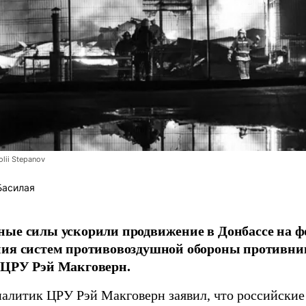
lii Stepanov
Басилая
ые силы ускорили продвижение в Донбассе на 
ния систем противовоздушной обороны противни
 ЦРУ Рэй Макговерн.
алитик ЦРУ Рэй Макговерн заявил, что российские 