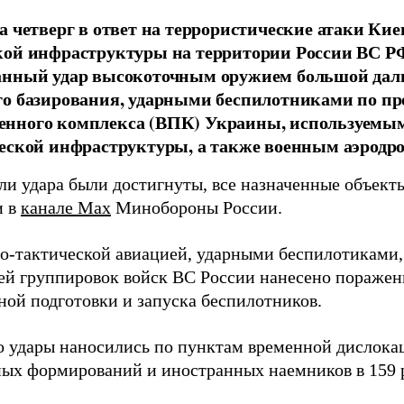
а четверг в ответ на террористические атаки Кие
кой инфраструктуры на территории России ВС Р
анный удар высокоточным оружием большой даль
о базирования, ударными беспилотниками по пр
нного комплекса (ВПК) Украины, используемы
еской инфраструктуры, а также военным аэродр
ели удара были достигнуты, все назначенные объект
и в
канале Max
Минобороны России.
о-тактической авиацией, ударными беспилотиками,
ей группировок войск ВС России нанесено поражен
ной подготовки и запуска беспилотников.
о удары наносились по пунктам временной дислока
ых формирований и иностранных наемников в 159 