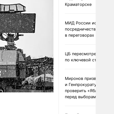
Краматорске
МИД России исключил
посредничество Герма
в переговорах по Украи
ЦБ пересмотрел прогно
по ключевой ставке
Миронов призвал Миню
и Генпрокуратуру
проверить «Яблоко»
перед выборами