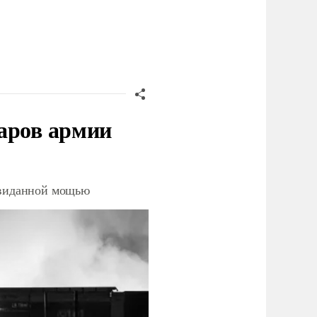
русские - сплошь
аров армии
невиданной мощью