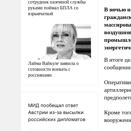
сотрудник наземной службы
руками поймал БПЛА со
В ночью н
взрывчаткой
гражданс
массиров
воздушног
промышле
энергетич
В итоге ц
Лайма Вайкуле заявила о
сообщени
готовности воевать с
россиянами
Оперативн
артиллери
предполет
МИД пообещал ответ
Кроме тог
Австрии из-за высылки
российских дипломатов
вооруженн