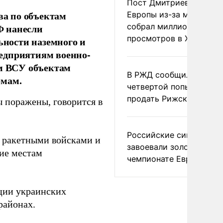
Пост Дмитриева о гибе
ва по объектам
Европы из-за мигранто
собрал миллион
Ф нанесли
просмотров в X
ности наземного и
едприятиям военно-
м ВСУ объектам
В РЖД сообщили о
омам.
четвертой попытке
продать Рижский вокза
ы поражены, говорится в
Российские синхронис
 ракетными войсками и
завоевали золото на
ие местам
чемпионате Европы
ции украинских
районах.