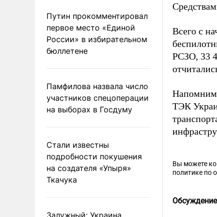
Средствам
Путин прокомментировал
первое место «Единой
Всего с на
России» в избирательном
беспилотн
бюллетене
РСЗО, 33 
отчиталис
Памфилова назвала число
Напомним,
участников спецоперации
ТЭК Украи
на выборах в Госдуму
транспорт
инфрастру
Стали известны
подробности покушения
Вы можете к
на создателя «Упыря»
политике по 
Ткачука
Обсуждение
Залужный: Украина