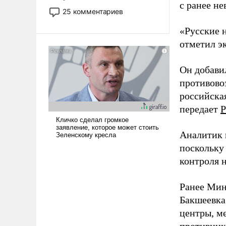
с ранее н
то это уже стараются не
25 комментариев
использовать – так же, как
«бабка», «дед», – хотя бы в
«Русские 
образованной среде, потому
отметил э
что оно уже несет негативные
коннотации.
Он добави
противово
российская
передает
Р
Аналитик 
поскольку
контроля н
Ранее Мин
Бакшеевка
центры, м
противника