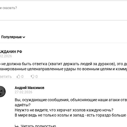
АЖДАНИН РФ
02.2026
о не должна быть ответка (хватит держать людей за дураков), это
ланированные целенаправленные удары по военным целям и комм
ветить
0
0
Андрей Максимов
27.02.2026
Вы, осуждающие сообщения, объясняющие наши атаки отве
адиёты?
Неужто не видите, что xepaчат хозлов каждую ночь?
В мире ведь не только хозлы и запад - есть гораздо больш
за тем, что происходит на Украине.
Для них, для их жителей мы и объявляем, что наносим "уда
Читать полностью