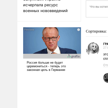
исчерпала ресурс
военных нововведений
Сортировка:
ГР
27.
эт
сп
От