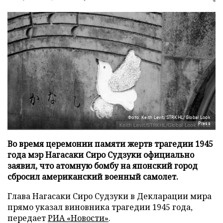
Фото: Keith Levit/STRKHL/Global Look
Press
Во время церемонии памяти жертв трагедии 1945
года мэр Нагасаки Сиро Судзуки официально
заявил, что атомную бомбу на японский город
сбросил американский военный самолет.
Глава Нагасаки Сиро Судзуки в Декларации мира
прямо указал виновника трагедии 1945 года,
передает
РИА «Новости»
.