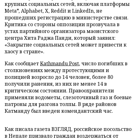
крупных социальных сетей, включая платформы
Meta*, Alphabet, X, Reddit и LinkedIn, не
прошедших регистрацию в министерстве связи.
Критика со стороны оппозиции прозвучала в
устах партийного организатора маоистского
центра Хита Раджа Панди, который заявил:
«Закрытие социальных сетей может привести к
хаосу в стране».
Как сообщает
Kathmandu Post
, число погибших в
столкновениях между протестующими и
полицией возросло до 14 человек, более 80
получили ранения, из них не менее 14 в
критическом состоянии. Правоохранители
применяли водометы, слезоточивый газ и боевые
патроны для разгона толпы. В ряде районов
Катманду был введен комендантский час.
Как писала газета ВЗГЛЯД, российское посольство
в Непале
призвало
граждан воздержаться от