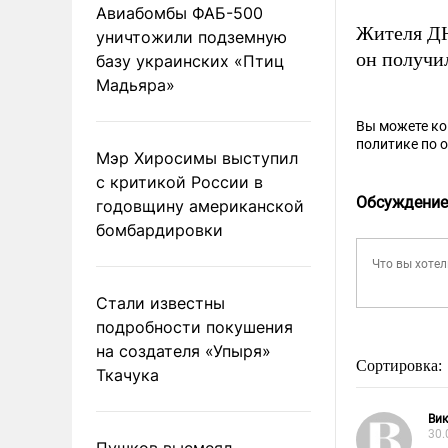
Авиабомбы ФАБ-500
Жителя Д
уничтожили подземную
он получи
базу украинских «Птиц
Мадьяра»
Вы можете к
политике по 
Мэр Хиросимы выступил
с критикой России в
Обсуждение
годовщину американской
бомбардировки
Стали известны
подробности покушения
на создателя «Упыря»
Сортировка:
Ткачука
Вик
30.
Пушков высмеял