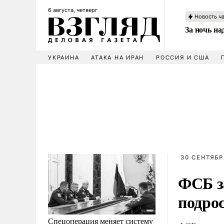
6 августа, четверг
Новость ч
За ночь н
УКРАИНА
АТАКА НА ИРАН
РОССИЯ И США
30 СЕНТЯБР
ФСБ з
подрос
Спецоперация меняет систему