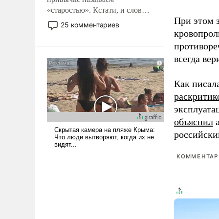
«старостью». Кстати, и слово-
При этом з
то это уже стараются не
25 комментариев
использовать – так же, как
кровопрол
«бабка», «дед», – хотя бы в
противоре
образованной среде, потому
всегда вер
что оно уже несет негативные
коннотации.
Как писал
раскритик
эксплуата
объяснил
а
российски
КОММЕНТАРИ