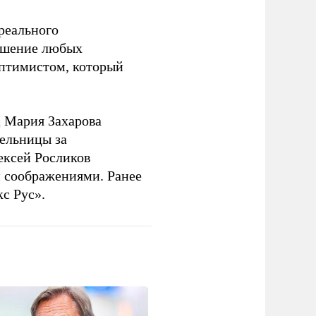
 реального
решение любых
оптимистом, который
 Мария Захарова
ельницы за
ексей Росликов
 соображениями. Ранее
с Рус».