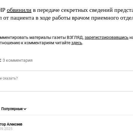
НР
обвинили
в передаче секретных сведений предст
л от пациента в ходе работы врачом приемного отде
омментировать материалы газеты ВЗГЛЯД,
зарегистрировавшись
на
отношению к комментариям читайте
здесь
.
:
3
комментария
тор Алексеев
09.2025