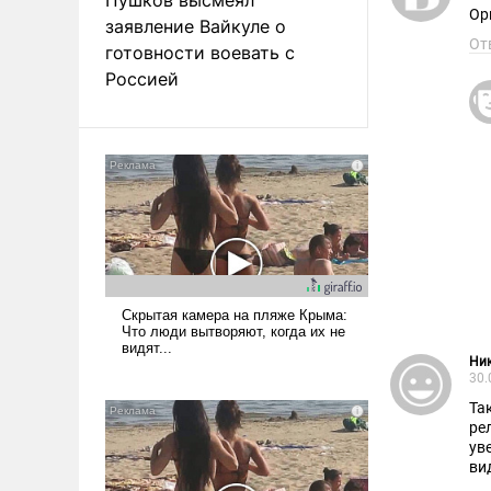
Ор
заявление Вайкуле о
От
готовности воевать с
Россией
Ник
30.
Та
ре
ув
ви
сро