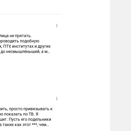
лица не прятать.
 проводить подобную
 ПТУ, институтах и других
я до несмышлёнышей, а мы
нить, просто привязывать к
о показать по ТВ. Я
ышит. Пусть его подельники
 таких как этот ***, чем