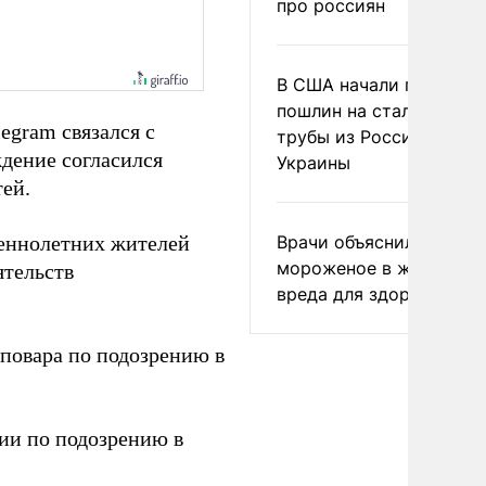
про россиян
В США начали пересмо
пошлин на стальные
egram связался с
трубы из России и с
ждение согласился
Украины
ей.
шеннолетних жителей
Врачи объяснили, как е
мороженое в жару без
ятельств
вреда для здоровья
овара по подозрению в
ии по подозрению в