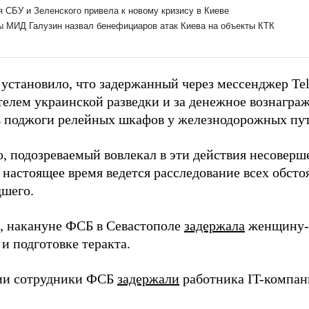
 установило, что задержанный через мессенджер Tel
телем украинской разведки и за денежное вознагра
ь поджоги релейных шкафов у железнодорожных пут
о, подозреваемый вовлекал в эти действия несовер
 настоящее время ведется расследование всех обсто
шего.
 накануне ФСБ в Севастополе
задержала
женщину-п
и подготовке теракта.
ии сотрудники ФСБ
задержали
работника IT-компан
.