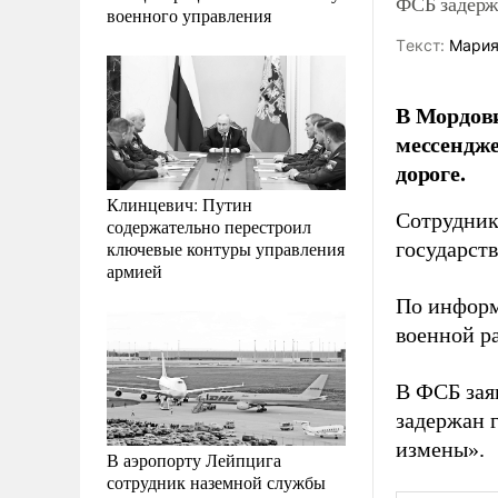
ФСБ задержа
военного управления
Tекст:
Мария
В Мордов
мессендже
дороге.
Клинцевич: Путин
Сотрудник
содержательно перестроил
ключевые контуры управления
государст
армией
По информ
военной р
В ФСБ зая
задержан г
измены».
В аэропорту Лейпцига
сотрудник наземной службы