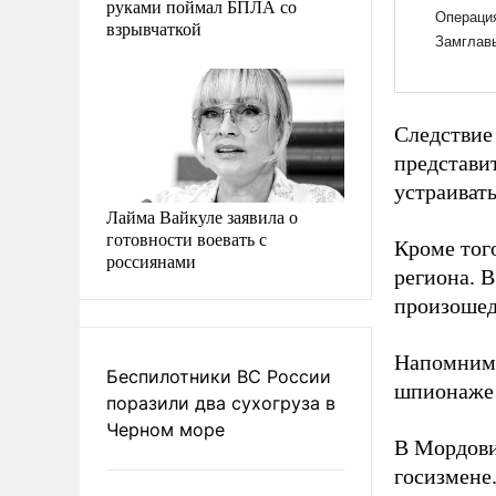
руками поймал БПЛА со
взрывчаткой
Следствие
представи
устраиват
Лайма Вайкуле заявила о
готовности воевать с
Кроме тог
россиянами
региона. В
произошед
Напомним,
Беспилотники ВС России
шпионаже 
поразили два сухогруза в
Черном море
В Мордов
госизмене