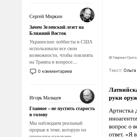
То, что несколько лет назад
было образом для
псевдонаучной фантастики,
Сергей Миркин
стало всерьез обсуждаемой
Зачем Зеленский лезет на
идеей.
Ближний Восток
Украинские лоббисты в США
использовали все свои
возможности, чтобы повлиять
@ Гавриил Григ
на Трампа в вопросе
предоставления вооружений
Tекст:
Ольга
0 комментариев
своим нанимателям. Вероятно,
кому-то из тех, кто
Латвийска
консультирует Киев, пришла в
голову мысль: хорошо бы
руки оруж
Игорь Мальцев
продемонстрировать, что
Главное – не пустить старость
Украина вступила в
Артистка 
в голову
вооруженное противостояние
иноагентом
с Ираном.
Мы наблюдаем реальный
вопрос о 
прорыв в теме, которую по
ответ. «Я 
привычке называем