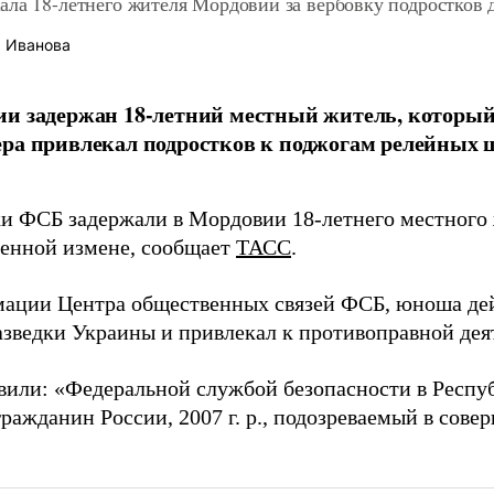
ла 18-летнего жителя Мордовии за вербовку подростков д
 Иванова
ии задержан 18-летний местный житель, которы
ра привлекал подростков к поджогам релейных 
и ФСБ задержали в Мордовии 18-летнего местного 
венной измене, сообщает
ТАСС
.
ации Центра общественных связей ФСБ, юноша дей
азведки Украины и привлекал к противоправной дея
вили: «Федеральной службой безопасности в Респ
ражданин России, 2007 г. р., подозреваемый в сов