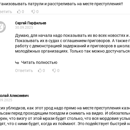
ганизовывать патрули и расстреливать на месте преступления!!
ветить
0
0
Сергей Перфильев
30.09.2025
Думаю, для начала надо показывать их во всех новостях и 
Показывать их в судах с оглашением приговоров. А также
работу с демонстрацией задержаний и приговоров в школах,
молодёжных организациях. Только так можно достучатьс
всё стесняемся их лица показать.
Читать полностью
Ответить
0
0
олай Алексеевич
09.2025
ких ублюдков, как этот урод надо прямо на месте преступления каз
льсам перед проходящим поездом и снимать на видео. И обязательн
ерен, что визгу от этой мрази будет столько, что вся мордовия усл
дят, что с ними будет, когда их поймают. Это подействует быстрей на
к в 10-15 лет...