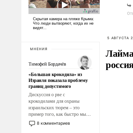
От
5 АВГУСТА 2
Лайма 
МНЕНИЯ
росси
Тимофей Бордачёв
«Большая крокодила» из
Израиля показала проблему
границ допустимого
Дискуссия о рве с
крокодилами для охраны
израильских тюрем – это
пример того, как быстро мы
двигаемся по пути
8 комментариев
революционных изменений.