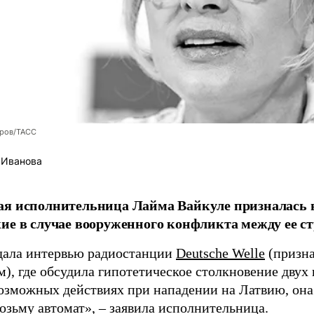
оров/ТАСС
 Иванова
я исполнительница Лайма Вайкуле призналась в
ие в случае вооруженного конфликта между ее ст
дала интервью радиостанции
Deutsche Welle
(призна
), где обсудила гипотетическое столкновение двух 
возможных действиях при нападении на Латвию, она
возьму автомат», – заявила исполнительница.