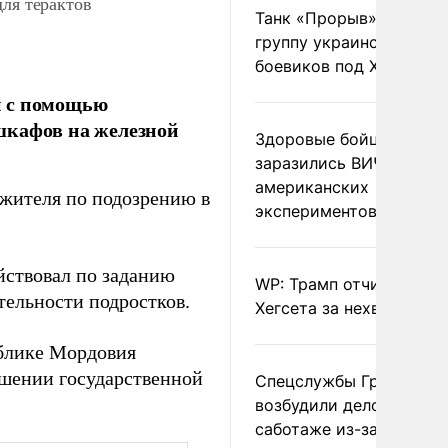
ля терактов
Танк «Прорыв» уничто
группу украинских
боевиков под Харьково
й с помощью
шкафов на железной
Здоровые бойцы ВСУ
заразились ВИЧ после
американских
жителя по подозрению в
экспериментов
ствовал по заданию
WP: Трамп отчитал
тельности подростков.
Хегсета за нехватку ра
ублике Мордовия
ершении государственной
Спецслужбы Грузии
возбудили дело о
саботаже из-за фейков