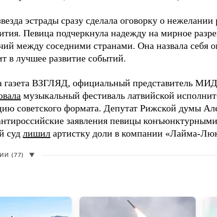
везда эстрады сразу сделала оговорку о нежелании
ития. Певица подчеркнула надежду на мирное раз
чий между соседними странами. Она назвала себя 
ит в лучшее развитие событий.
а газета ВЗГЛЯД, официальный представитель МИД
овала
музыкальный фестиваль латвийской исполнит
цию советского формата. Депутат Рижской думы Ал
нтироссийские заявления певицы конъюнктурными
й суд
лишил
артистку доли в компании «Лайма-Люк
И (77)
▼