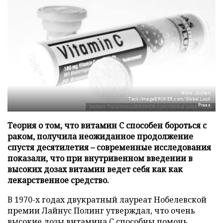
Фото: Jochen
Tack/imageBROKER.com/Global Look
Press
Теория о том, что витамин C способен бороться с
раком, получила неожиданное продолжение
спустя десятилетия – современные исследования
показали, что при внутривенном введении в
высоких дозах витамин ведет себя как как
лекарственное средство.
В 1970-х годах двукратный лауреат Нобелевской
премии Лайнус Полинг утверждал, что очень
высокие дозы витамина C способны помочь