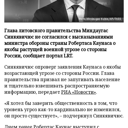
Фото: Mindaugas Kulbis/AP/TASS
Глава литовского правительства Миндаугас
Синкявичюс не согласился с высказываниями
министра обороны страны Робертаса Каунаса о
якобы растущей военной угрозе со стороны
России, сообщает портал LRT.
Синкявичюс опроверг заявления Каунаса о якобы
возрастающей угрозе со стороны России. Глава
правительства призвал не запугивать население
и тщательно взвешивать распространяемую
информацию, передает
РИА «Новости»
.
«Я хотел бы заверить общественность в том, что
уровень угроз как-то кардинально не изменился,
он просто существует», – подчеркнул Синкявичюс.
Днем ранее Робертас Каунас выступил с