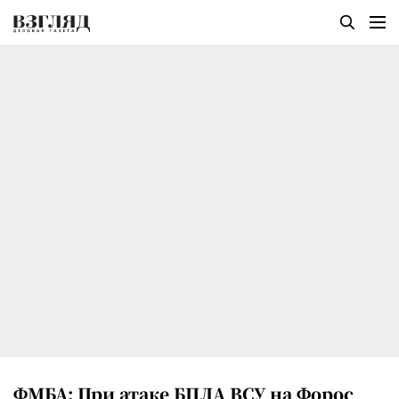
ФМБА: При атаке БПЛА ВСУ на Форос