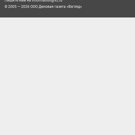
Пишите нам на
information@vz.ru
© 2005 — 2026 ООО Деловая газета «Взгляд»