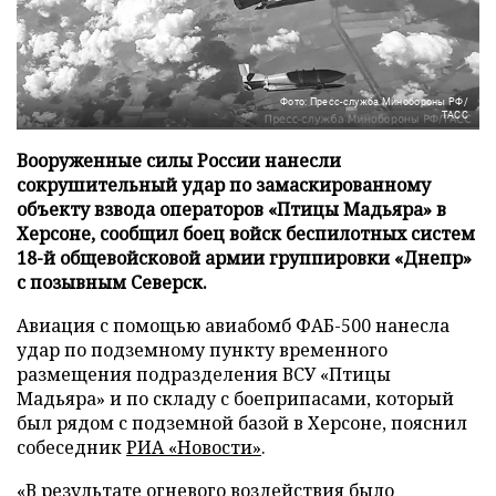
Фото: Пресс-служба Минобороны РФ/
ТАСС
Вооруженные силы России нанесли
сокрушительный удар по замаскированному
объекту взвода операторов «Птицы Мадьяра» в
Херсоне, сообщил боец войск беспилотных систем
18-й общевойсковой армии группировки «Днепр»
с позывным Северск.
Авиация с помощью авиабомб ФАБ-500 нанесла
удар по подземному пункту временного
размещения подразделения ВСУ «Птицы
Мадьяра» и по складу с боеприпасами, который
был рядом с подземной базой в Херсоне, пояснил
собеседник
РИА «Новости»
.
«В результате огневого воздействия было