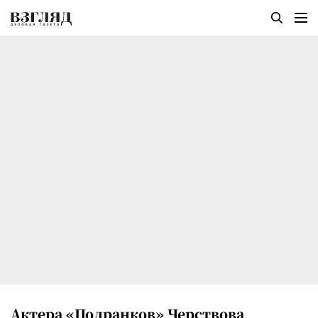
Актера «Подранков» Черствова