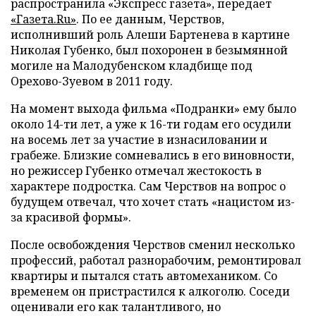
распространила «Экспресс газета», передает
«Газета.Ru»
. По ее данным, Черствов,
исполнивший роль Алеши Бартенева в картине
Николая Губенко, был похоронен в безымянной
могиле на Малодубенском кладбище под
Орехово-Зуевом в 2011 году.
На момент выхода фильма «Подранки» ему было
около 14-ти лет, а уже к 16-ти годам его осудили
на восемь лет за участие в изнасиловании и
грабеже. Близкие сомневались в его виновности,
но режиссер Губенко отмечал жестокость в
характере подростка. Сам Черствов на вопрос о
будущем отвечал, что хочет стать «нацистом из-
за красивой формы».
После освобождения Черствов сменил несколько
профессий, работал разнорабочим, ремонтировал
квартиры и пытался стать автомехаником. Со
временем он пристрастился к алкоголю. Соседи
оценивали его как талантливого, но