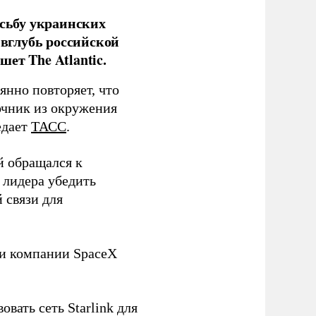
сьбу украинских
 вглубь российской
ет The Atlantic.
нно повторяет, что
чник из окружения
едает
ТАСС
.
й обращался к
 лидера убедить
 связи для
ли компании SpaceX
овать сеть Starlink для