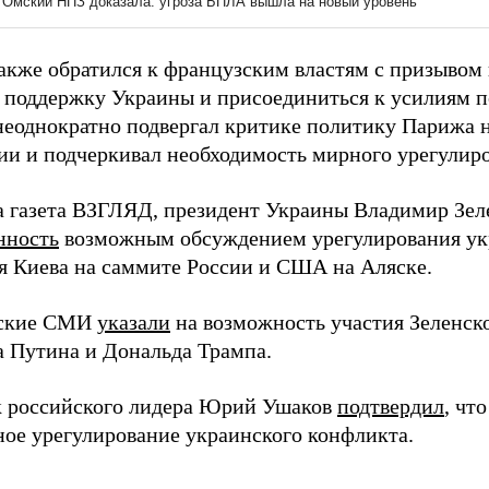
акже обратился к французским властям с призывом
 поддержку Украины и присоединиться к усилиям 
еоднократно подвергал критике политику Парижа 
ии и подчеркивал необходимость мирного урегулир
а газета ВЗГЛЯД, президент Украины Владимир Зе
нность
возможным обсуждением урегулирования ук
ия Киева на саммите России и США на Аляске.
ские СМИ
указали
на возможность участия Зеленско
 Путина и Дональда Трампа.
 российского лидера Юрий Ушаков
подтвердил
, чт
ное урегулирование украинского конфликта.