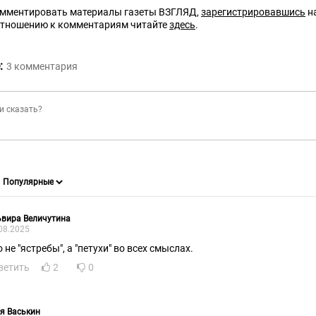
омментировать материалы газеты ВЗГЛЯД,
зарегистрировавшись
на
отношению к комментариям читайте
здесь
.
:
3
комментария
вира Величутина
08.2025
 не "ястребы", а "петухи" во всех смыслах.
ветить
2
0
я Васькин