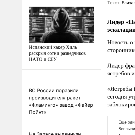
Tекст:
Елиза
Лидер «П
эскалации
Новость о
Испанский хакер Хиль
сторонник
раскрыл сотни разведчиков
НАТО и СБУ
Лидер фра
ястребов 
«Ястребы 
ВС России поразили
сегодня у
производителя ракет
заблокиров
«Фламинго» завод «Файер
Пойнт»
На Западе выдвинули