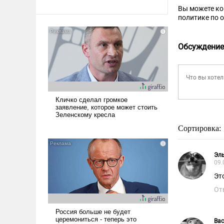
Вы можете к
политике по 
Обсуждение
Сортировка:
Эль
09.
Это
От
Вас