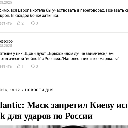
08.2025
димо, вся Европа хотела бы участвовать в переговорах. Показать 
крон. В каждой бочке затычка.
ветить
2
0
офэссор
08.2025
ятение у них..Щоки дуют ..Брыжжидом лучче займитесь,чем
потетической "войной" с Россией.."Наполеончик и его маршалы"
ветить
1
0
026, 19:12 •
НОВОСТИ ДНЯ
lantic: Маск запретил Киеву ис
nk для ударов по России