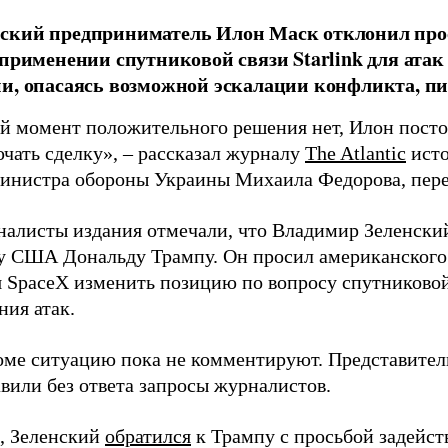
ский предприниматель Илон Маск отклонил про
 применении спутниковой связи Starlink для атак
и, опасаясь возможной эскалации конфликта, пиш
й момент положительного решения нет, Илон постоя
ючать сделку», – рассказал журналу
The Atlantic
исто
инистра обороны Украины Михаила Федорова, пер
налисты издания отмечали, что Владимир Зеленски
у США Дональду Трампу. Он просил американского
я SpaceX изменить позицию по вопросу спутниковой
ния атак.
оме ситуацию пока не комментируют. Представите
вили без ответа запросы журналистов.
, Зеленский
обратился
к Трампу с просьбой задейств