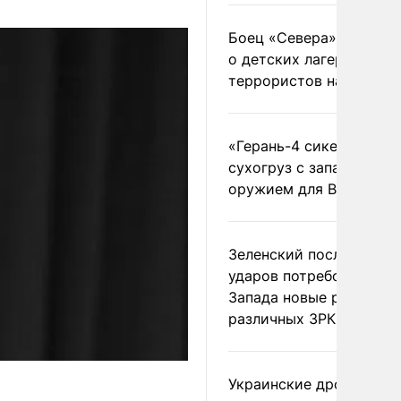
Боец «Севера» рассказ
о детских лагерях
террористов на Украин
«Герань-4 сикер» пора
сухогруз с западным
оружием для ВСУ
Зеленский после ночны
ударов потребовал у
Запада новые ракеты д
различных ЗРК
Украинские дроны