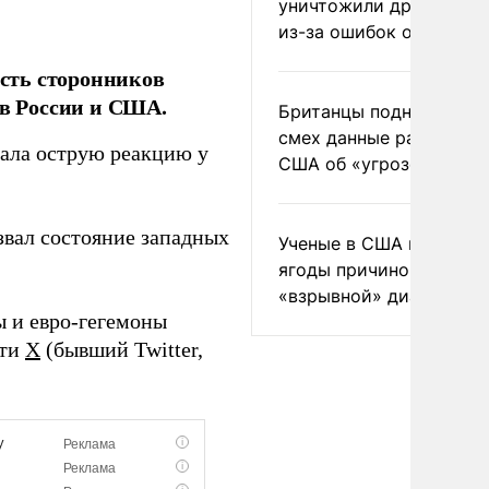
уничтожили друг друга
из-за ошибок оператор
сть сторонников
ов России и США.
Британцы подняли на
смех данные разведки
вала острую реакцию у
США об «угрозе России
вал состояние западных
Ученые в США назвали 
ягоды причиной
«взрывной» диареи
ы и евро-гегемоны
ети
X
(бывший Twitter,