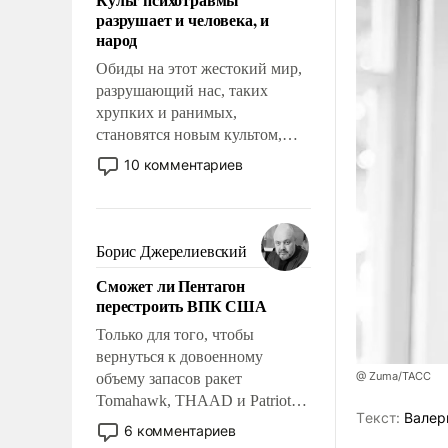
возможности.
разрушает и человека, и
народ
Обиды на этот жестокий мир,
разрушающий нас, таких
хрупких и ранимых,
становятся новым культом,
постепенно вытесняя и
10 комментариев
отменяя традиционное
требование к человеку – быть
мужественным и твердым под
ударами судьбы, брать на себя
Борис Джерелиевский
ответственность, помогать
Сможет ли Пентагон
слабым, идти вперед и
перестроить ВПК США
адаптироваться.
Только для того, чтобы
вернуться к довоенному
@ Zuma/ТАСС
объему запасов ракет
Tomahawk, THAAD и Patriot
Tекст:
Валер
США потребуется более трех
6 комментариев
лет. Даже небольшая война с