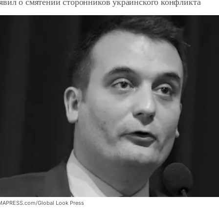
явил о смятении сторонников украинского конфликта
MAPRESS.com/Global Look Press