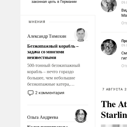
09.
Ви
Ма
МНЕНИЯ
От
Александр Тимохин
Пр
Безэкипажный корабль –
09.
задача со многими
См
неизвестными
ги
500-тонный безэкипажный
От
корабль – нечто гораздо
большее, чем небольшие
безэкипажные катера,
7 АВГУСТА 2
применение которых уже
2 комментария
стало обыденностью. Задача по
The At
созданию такого корабля очень
сложна и амбициозна. Однако
Starli
и ее реализация радикально
Ольга Андреева
поднимет наши боевые
Культ психотравмы