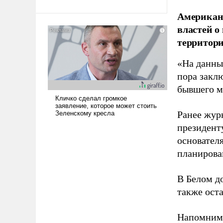
Ираном опустошила
Американ
американские арсеналы.
властей о
Сложившаяся ситуация
территори
означает многолетний период
уязвимости США, например,
«На данны
перед Китаем.
пора закл
бывшего м
Ранее жур
президент
основател
планирова
В Белом д
также оста
Напомним