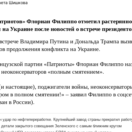
вета Шишкова
атриотов» Флориан Филиппо отметил растерянно
 на Украине после новостей о встрече президент
 встрече Владимира Путина и Дональда Трампа выз
ов продолжения конфликта на Украине.
нцузской партии «Патриоты» Флориан Филиппо наз
и неоконсерваторов «полным смятением».
(и настоящие), поджигатели войны, неоконсерватор
тром в полном смятении!» – заявил Филиппо в соцс
ан в России).