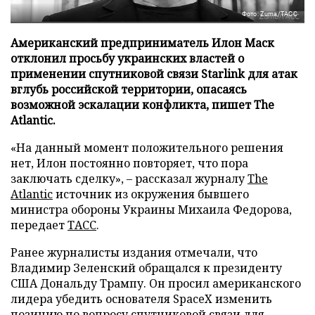
Фото: Zuma/ТАСС
Американский предприниматель Илон Маск
отклонил просьбу украинских властей о
применении спутниковой связи Starlink для атак
вглубь российской территории, опасаясь
возможной эскалации конфликта, пишет The
Atlantic.
«На данный момент положительного решения
нет, Илон постоянно повторяет, что пора
заключать сделку», – рассказал журналу
The
Atlantic
источник из окружения бывшего
министра обороны Украины Михаила Федорова,
передает
ТАСС
.
Ранее журналисты издания отмечали, что
Владимир Зеленский обращался к президенту
США Дональду Трампу. Он просил американского
лидера убедить основателя SpaceX изменить
позицию по вопросу спутниковой связи для