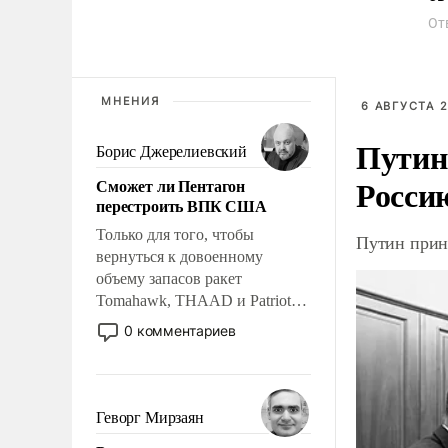
От
МНЕНИЯ
6 АВГУСТА 2
Путин
Борис Джерелиевский
Росси
Сможет ли Пентагон
перестроить ВПК США
Только для того, чтобы
Путин прин
вернуться к довоенному
объему запасов ракет
Tomahawk, THAAD и Patriot
США потребуется более трех
0 комментариев
лет. Даже небольшая война с
Ираном опустошила
американские арсеналы.
Сложившаяся ситуация
Геворг Мирзаян
означает многолетний период