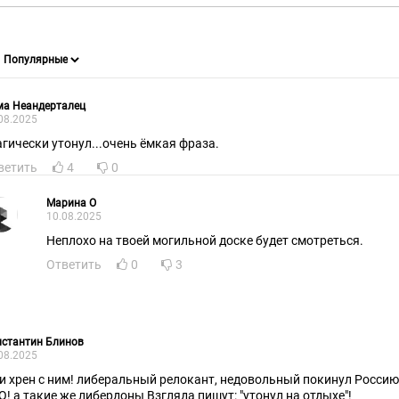
ма Неандерталец
08.2025
агически утонул...очень ёмкая фраза.
ветить
4
0
Марина О
10.08.2025
Неплохо на твоей могильной доске будет смотреться.
Ответить
0
3
нстантин Блинов
08.2025
 и хрен с ним! либеральный релокант, недовольный покинул Россию
О! а такие же либердоны Взгляда пишут: "утонул на отдыхе"!