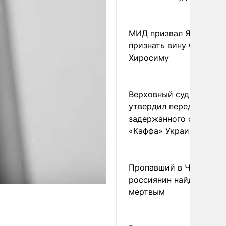
МИД призвал Японию
признать вину США за
Хиросиму
Верховный суд Швеции
утвердил передачу
задержанного сухогруз
«Каффа» Украине
Пропавший в Черногор
россиянин найден
мертвым