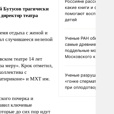
Россияне рассказали,
какие книги и фильмы
 Бутусов трагически
помогают воспитывать
 директор театра
детей
ремя отдыха с женой и
Ученые РАН обнаружил
вал случившееся нелепой
самые древние
поддельные монеты
Московского княжеств
вском театре 14 лет
за меру». Крок отметил,
коллектива с
Ученые разрушили миф
Сатириконе» и МХТ им.
«гонке сперматозоидов
при оплодотворении
ского почерка и
тавил ключевые
оторые до сих пор идут