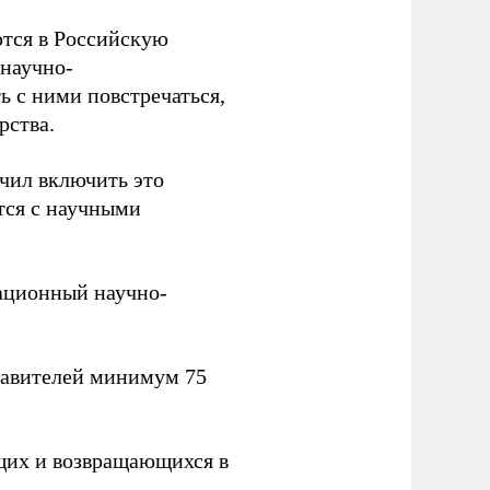
тся в Российскую
научно-
ь с ними повстречаться,
рства.
учил включить это
тся с научными
вационный научно-
тавителей минимум 75
щих и возвращающихся в