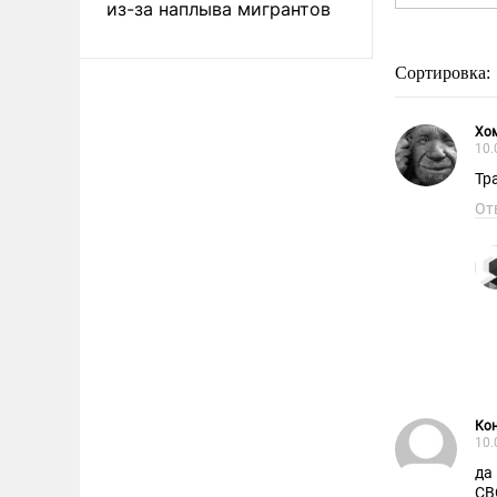
из-за наплыва мигрантов
Сортировка:
Хо
10.
Тр
От
Ко
10.
да
СВ