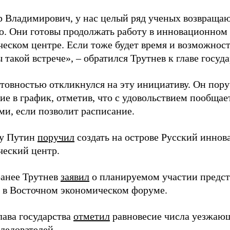
 Владимирович, у нас целый ряд ученых возвращаю
. Они готовы продолжать работу в инновационном 
ческом центре. Если тоже будет время и возможност
 такой встрече», – обратился Трутнев к главе госуда
отовностью откликнулся на эту инициативу. Он пор
ие в график, отметив, что с удовольствием пообщае
ми, если позволит расписание.
ду Путин
поручил
создать на острове Русский инно
ческий центр.
анее Трутнев
заявил
о планируемом участии предс
в в Восточном экономическом форуме.
лава государства
отметил
равновесие числа уезжаю
ледователей.