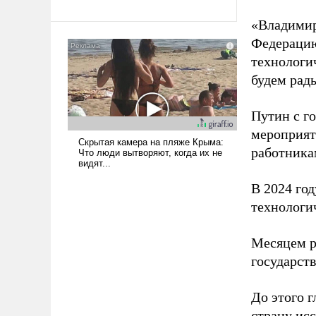
революционных изменений.
То, что несколько лет назад
«Владимир
было образом для
Федерацию
псевдонаучной фантастики,
технологи
стало всерьез обсуждаемой
идеей.
будем рады
Путин с г
мероприят
работника
В 2024 го
технологи
Месяцем р
государст
До этого г
страну исс