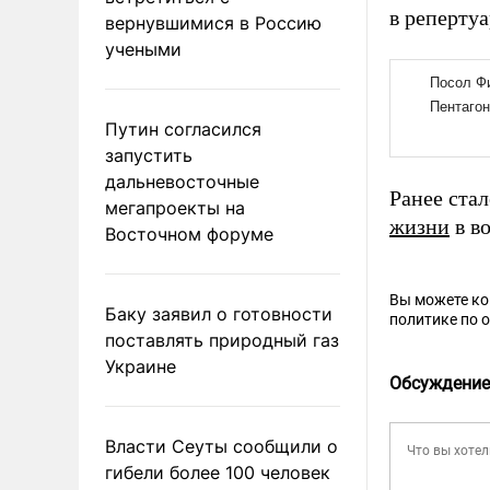
в реперту
вернувшимися в Россию
учеными
Путин согласился
запустить
дальневосточные
Ранее ста
мегапроекты на
жизни
в во
Восточном форуме
Вы можете к
Баку заявил о готовности
политике по 
поставлять природный газ
Украине
Обсуждение
Власти Сеуты сообщили о
гибели более 100 человек