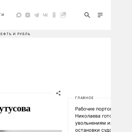
ТИ
НЕФТЬ И РУБЛЬ
ГЛАВНОЕ
утусова
Рабочие портов Одессы
Николаева готовятся к
увольнениям из-за
остановки судоходства