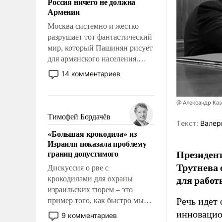
Россия ничего не должна
уязвимости США, например,
Армении
перед Китаем.
Москва системно и жестко
разрушает тот фантастический
мир, который Пашинян рисует
для армянского населения.
Мир, где этому населению все
14 комментариев
должны просто по
определению, где его
политические прожекты будут
@ Александр Каз
беспрекословно оплачиваться
Тимофей Бордачёв
Tекст:
Валер
за счет российских
«Большая крокодила» из
налогоплательщиков и где за
Израиля показала проблему
свои поступки не нужно
Президен
границ допустимого
отвечать.
Трутнева 
Дискуссия о рве с
для работ
крокодилами для охраны
израильских тюрем – это
Речь идет 
пример того, как быстро мы
двигаемся по пути
инновацио
9 комментариев