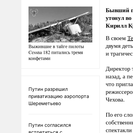
Бывший г
утонул во
Кирилл К
В своем
Te
двумя дет
Выжившие в тайге пилоты
Cessna 182 питались тремя
и трагиче
конфетами
Директор т
назад, а п
что пригл
Путин разрешил
режиссеро
приватизацию аэропорта
Чехова.
Шереметьево
По его сло
собственн
Путин согласился
спектакли
встретиться с