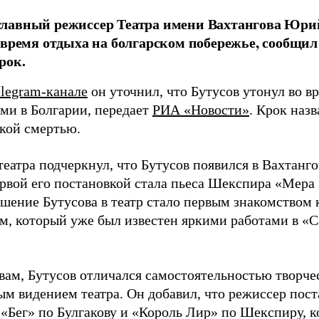
лавный режиссер Театра имени Вахтангова Юрий
 время отдыха на болгарском побережье, сообщил
рок.
legram-канале
он уточнил, что Бутусов утонул во в
ьми в Болгарии, передает
РИА «Новости»
. Крок наз
ской смертью.
еатра подчеркнул, что Бутусов появился в Вахтанго
ервой его постановкой стала пьеса Шекспира «Мера 
ашение Бутусова в театр стало первым знакомством 
м, который уже был известен яркими работами в «
вам, Бутусов отличался самостоятельностью творче
ым видением театра. Он добавил, что режиссер пос
 «Бег» по Булгакову и «Король Лир» по Шекспиру, к