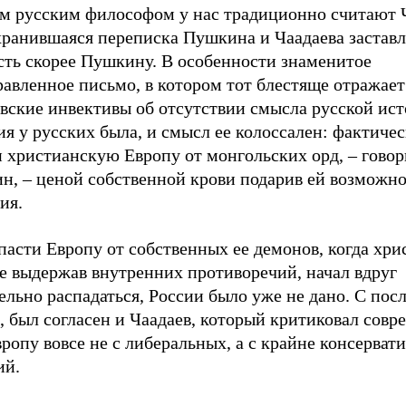
м русским философом у нас традиционно считают Ч
хранившаяся переписка Пушкина и Чаадаева заставл
сть скорее Пушкину. В особенности знаменитое
авленное письмо, в котором тот блестяще отражает
вские инвективы об отсутствии смысла русской ист
я у русских была, и смысл ее колоссален: фактиче
 христианскую Европу от монгольских орд, – говор
н, – ценой собственной крови подарив ей возможно
ия.
пасти Европу от собственных ее демонов, когда хр
е выдержав внутренних противоречий, начал вдруг
льно распадаться, России было уже не дано. С пос
, был согласен и Чаадаев, который критиковал сов
ропу вовсе не с либеральных, а с крайне консерват
ий.