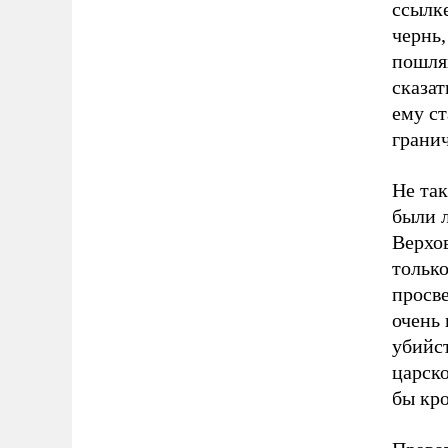
ссылке
чернь,
пошля
сказат
ему ст
гранич
Не та
были 
Верхов
только
просве
очень
убийст
царско
бы кр