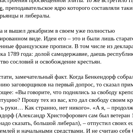
 настроения просвещенной элиты. То же встретило 
е
, преподавательское ядро которого составляли так
ерьянцы и либералы.
а и вышел декабризм в своем уже полностью
рованном виде. Идеи его – это и были лишь старат
енные французские прописи. В том числе из деклар
ка 1789 года: долой самодержавие, даешь республик
тво сословий и освобождение крестьян.
стати, замечательный факт. Когда Бенкендорф собра
нию заговорщиков на первый допрос, то сказал при
щее: «Вы говорите, что поднялись за свободу креп
туцию? Прошу тех из вас, кто дал свободу своим к
ь руки… Как странно, нет никого». «А я, – продол
ндорф (Александр Христофорович сам был ветеран 1
надо сказать, большой либерал), – отпустил своих е
землей и начальными средствами. И не считаю себя 