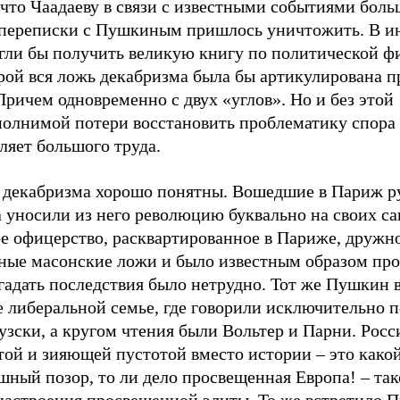
 что Чаадаеву в связи с известными событиями бол
 переписки с Пушкиным пришлось уничтожить. В и
гли бы получить великую книгу по политической ф
рой вся ложь декабризма была бы артикулирована п
Причем одновременно с двух «углов». Но и без этой
полнимой потери восстановить проблематику спора
ляет большого труда.
 декабризма хорошо понятны. Вошедшие в Париж р
 уносили из него революцию буквально на своих са
ое офицерство, расквартированное в Париже, дружн
нные масонские ложи и было известным образом пр
гадать последствия было нетрудно. Тот же Пушкин 
 либеральной семье, где говорили исключительно п
зски, а кругом чтения были Вольтер и Парни. Росс
той и зияющей пустотой вместо истории – это како
шный позор, то ли дело просвещенная Европа! – та