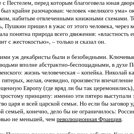
 с Пестелем, перед которым благоговела юная двор
 был крайне разочарован: человек «великого ума» о
ком, набитым отвлеченными книжными схемами. Т
ь, Пушкин пришел в ужас от этого человека, через 
ала понятна природа всего движения: «властность е
ит с жестокостью», – только и сказал он.
кими уж декабристы были и безобидными. Ключевы
людьми вполне абстрактно-беспощадными, в духе 
енского: жизнь человеческая – копейка. Николай к
 пятерых, желая, очевидно, произвести впечатление
щенную Европу (где вряд ли бы так церемонились),
 простому принципу: именно эти пятеро выступали 
во царя и всей царской семьи. Но если бы заговор у
й семьей, конечно, дело бы не ограничилось: Росс
овью не меньшей, чем
революционная Франция
.