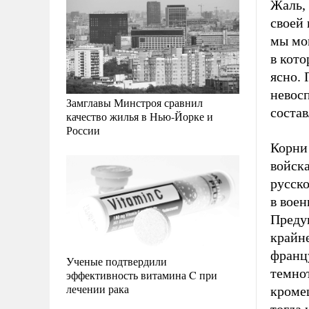
Жаль,
своей
мы мо
в кото
ясно. 
невос
Замглавы Минстроя сравнил
состав
качество жилья в Нью-Йорке и
России
Корни
войска
русск
в вое
Преду
крайне
францу
Ученые подтвердили
темно
эффективность витамина C при
лечении рака
кроме