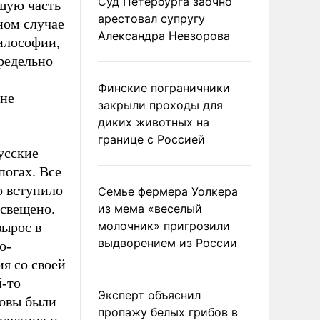
Суд Петербурга заочно
ьшую часть
арестовал супругу
ном случае
Александра Невзорова
илософии,
редельно
Финские пограничники
 не
закрыли проходы для
диких животных на
границе с Россией
усские
погах. Все
о вступило
Семье фермера Уолкера
освещено.
из мема «веселый
молочник» пригрозили
вырос в
выдворением из России
о-
ия со своей
й-то
Эксперт объяснил
ковы были
пропажу белых грибов в