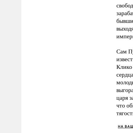
свобод
зараба
бывши
выход
импер
Сам П
извес
Клико 
сердца
молод
выгора
царя з
что о
тягост
НА ВА