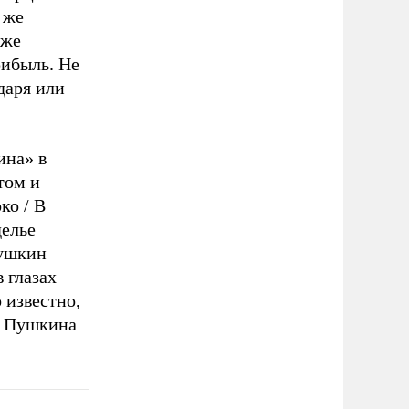
 же
 же
рибыль. Не
даря или
ина» в
том и
ко / В
делье
Пушкин
 глазах
 известно,
у Пушкина