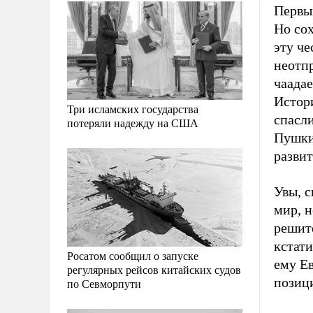
Первы
Но со
эту че
неотпр
чаадае
Истори
Три исламских государства
спасли
потеряли надежду на США
Пушки
развит
Увы, с
мир, н
решите
кстати
Росатом сообщил о запуске
ему Ев
регулярных рейсов китайских судов
позиц
по Севморпути