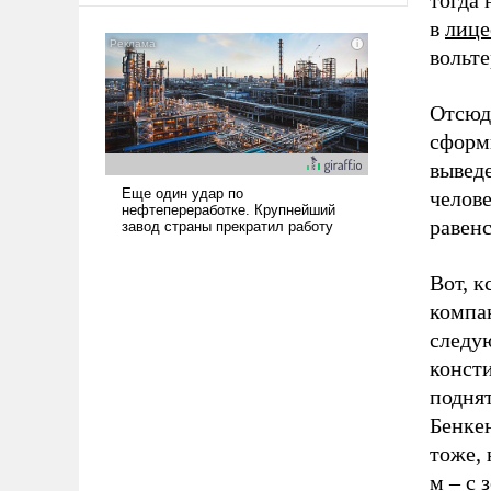
тогда
в
лице
вольт
Отсюд
сформи
вывед
челове
равенс
Вот, к
компа
следую
консти
поднят
Бенке
тоже, 
м – с 