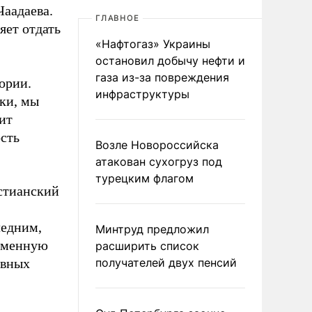
аадаева.
ГЛАВНОЕ
яет отдать
«Нафтогаз» Украины
остановил добычу нефти и
газа из-за повреждения
ории.
инфраструктуры
ски, мы
ит
сть
Возле Новороссийска
атакован сухогруз под
турецким флагом
истианский
ледним,
Минтруд предложил
ременную
расширить список
ивных
получателей двух пенсий