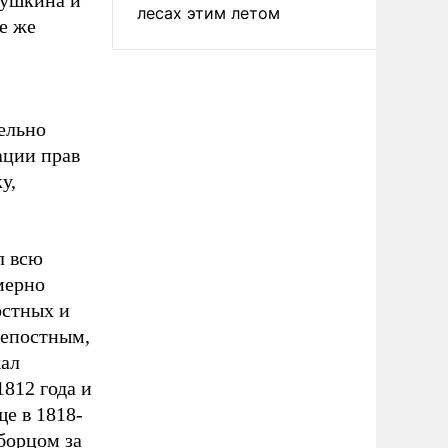
Пушкина и
лесах этим летом
ие же
ельно
ации прав
у,
л всю
мерно
остных и
репостным,
жал
812 года и
ще в 1818-
борцом за