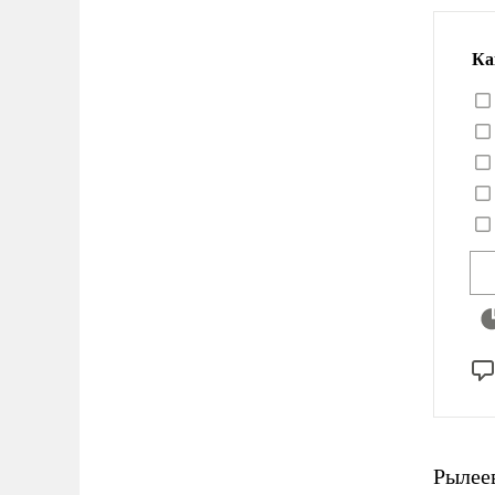
Ка
Рылее