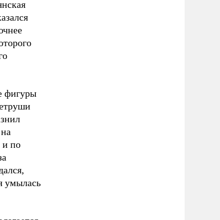
янская
казался
очнее
которого
го
е фигуры
Петруши
азнил
 на
 и по
за
дался,
ия умылась