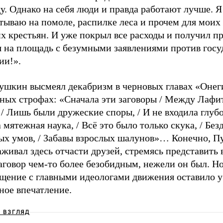
у. Однако на себя люди и правда работают лучше. Я
тываю на помоле, распилке леса и прочем для моих
х крестьян. И уже покрыл все расходы и получил п
я на площадь с безумными заявлениями против госу
ии!».
ушкин высмеял декабризм в черновых главах «Онег
тных строфах: «Сначала эти заговоры / Между Лафи
/ Лишь были дружеские споры, / И не входила глубо
 мятежная наука, / Всё это было только скука, / Без
ых умов, / Забавы взрослых шалунов»… Конечно, 
живал здесь отчасти друзей, стремясь представить в
аговор чем-то более безобидным, нежели он был. Но
бщение с главными идеологами движения оставило 
ное впечатление.
Ш ВЗГЛЯД