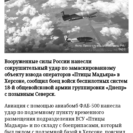
Фото: Пресс-служба Минобороны РФ/
ТАСС
Вооруженные силы России нанесли
сокрушительный удар по замаскированному
объекту взвода операторов «Птицы Мадьяра» в
Херсоне, сообщил боец войск беспилотных систем
18-й общевойсковой армии группировки «Днепр»
с позывным Северск.
Авиация с помощью авиабомб ФАБ-500 нанесла
удар по подземному пункту временного
размещения подразделения ВСУ «Птицы
Мадьяра» и по складу с боеприпасами, который
был рядом с подземной базой в Херсоне, пояснил