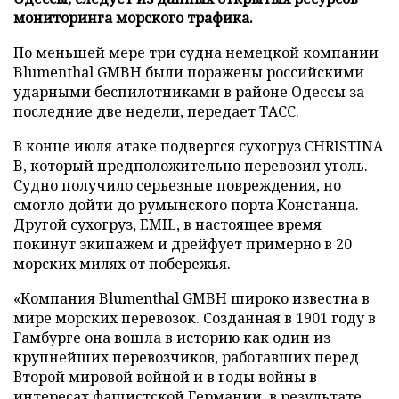
мониторинга морского трафика.
По меньшей мере три судна немецкой компании
Blumenthal GMBH были поражены российскими
ударными беспилотниками в районе Одессы за
последние две недели, передает
ТАСС
.
В конце июля атаке подвергся сухогруз CHRISTINA
B, который предположительно перевозил уголь.
Судно получило серьезные повреждения, но
смогло дойти до румынского порта Констанца.
Другой сухогруз, EMIL, в настоящее время
покинут экипажем и дрейфует примерно в 20
морских милях от побережья.
«Компания Blumenthal GMBH широко известна в
мире морских перевозок. Созданная в 1901 году в
Гамбурге она вошла в историю как один из
крупнейших перевозчиков, работавших перед
Второй мировой войной и в годы войны в
интересах фашистской Германии, в результате