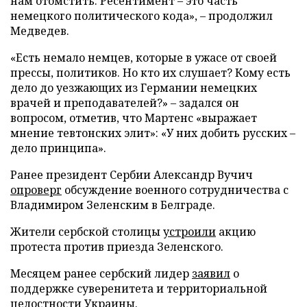
нам отомстить. Ресентимент – это часть
немецкого политического кода», – продолжил
Медведев.
«Есть немало немцев, которые в ужасе от своей
прессы, политиков. Но кто их слушает? Кому есть
дело до уезжающих из Германии немецких
врачей и преподавателей?» – задался он
вопросом, отметив, что Мартенс «выражает
мнение тевтонских элит»: «У них добить русских –
дело принципа».
Ранее президент Сербии Александр Вучич
опроверг
обсуждение военного сотрудничества с
Владимиром Зеленским в Белграде.
Жители сербской столицы
устроили
акцию
протеста против приезда Зеленского.
Месяцем ранее сербский лидер
заявил
о
поддержке суверенитета и территориальной
целостности Украины.