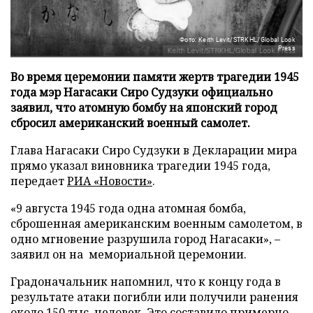
Фото: Keith Levit/STRKHL/Global Look
Press
Во время церемонии памяти жертв трагедии 1945
года мэр Нагасаки Сиро Судзуки официально
заявил, что атомную бомбу на японский город
сбросил американский военный самолет.
Глава Нагасаки Сиро Судзуки в Декларации мира
прямо указал виновника трагедии 1945 года,
передает
РИА «Новости»
.
«9 августа 1945 года одна атомная бомба,
сброшенная американским военным самолетом, в
одно мгновение разрушила город Нагасаки», –
заявил он на мемориальной церемонии.
Градоначальник напомнил, что к концу года в
результате атаки погибли или получили ранения
около 150 тыс. человек. Это составило примерно