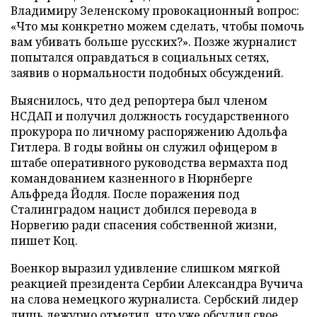
Владимиру Зеленскому провокационный вопрос:
«Что мы конкретно можем сделать, чтобы помочь
вам убивать больше русских?». Позже журналист
попытался оправдаться в социальных сетях,
заявив о нормальности подобных обсуждений.
Выяснилось, что дед репортера был членом
НСДАП и получил должность государственного
прокурора по личному распоряжению Адольфа
Гитлера. В годы войны он служил офицером в
штабе оперативного руководства вермахта под
командованием казненного в Нюрнберге
Альфреда Йодля. После поражения под
Сталинградом нацист добился перевода в
Норвегию ради спасения собственной жизни,
пишет Коц.
Военкор выразил удивление слишком мягкой
реакцией президента Сербии Александра Вучича
на слова немецкого журналиста. Сербский лидер
лишь дежурно отметил, что уже обсудил свое