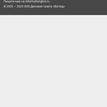
Пишите нам на
information@vz.ru
© 2005 — 2026 ООО Деловая газета «Взгляд»