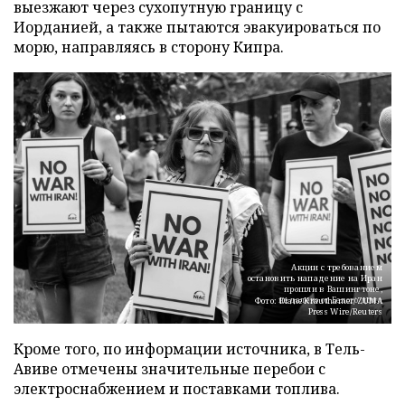
выезжают через сухопутную границу с
Иорданией, а также пытаются эвакуироваться по
морю, направляясь в сторону Кипра.
Акции с требованием
остановить нападение на Иран
прошли в Вашингтоне,
недалеко от Белого дома
Фото: Diane Krauthamer/ZUMA
Press Wire/Reuters
Кроме того, по информации источника, в Тель-
Авиве отмечены значительные перебои с
электроснабжением и поставками топлива.