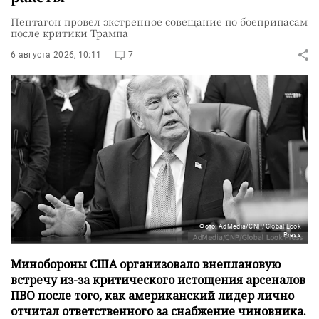
Пентагон провел экстренное совещание по боеприпасам
после критики Трампа
6 августа 2026, 10:11
7
Фото: AdMedia/CNP/Global Look
Press
Минобороны США организовало внеплановую
встречу из-за критического истощения арсеналов
ПВО после того, как американский лидер лично
отчитал ответственного за снабжение чиновника.