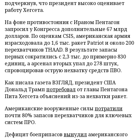
подчеркнув, что президент высоко оценивает
работу Хегсета.
На фоне противостояния с Ираном Пентагон
запросил у Конгресса дополнительные 67 млрд
долларов. По оценкам CSIS, американская армия
израсходовала до 1,6 тыс. ракет Patriot и около 200
перехватчиков THAAD. В результате запасы
первых сократились с 2,3 тыс. до примерно 830
единиц, а арсенал вторых упал до 278 штук,
спровоцировав острую нехватку средств ПВО.
Как писала газета ВЗГЛЯД, президент США
Дональд Трамп
потребовал
от главы Пентагона
Пита Хегсета объяснений из-за нехватки ракет.
Американские вооруженные силы
потратили
почти 80% запасов перехватчиков для ключевых
систем ПРО.
Дефицит боеприпасов
вынудил
американского