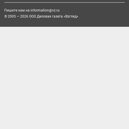
Пишите нам на
information@vz.ru
© 2005 — 2026 ООО Деловая газета «Взгляд»