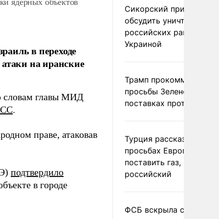
ки ядерных объектов
Сикорский призвал
обсудить уничтожение
российских ракет над
Украиной
раиль в переходе
 атаки на иранские
Трамп прокомментиров
просьбы Зеленского о
по словам главы МИД
поставках противораке
АСС
.
родном праве, атаковав
Турция рассказала о
просьбах Европы
поставить газ, но не
ТЭ)
подтвердило
российский
бъекте в городе
ФСБ вскрыла сеть