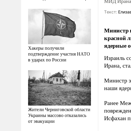
МИД Ирана 
Tекст:
Елиза
Министр и
красной л
ядерные 
Хакеры получили
подтверждение участия НАТО
Израиль с
в ударах по России
Ирана, ст
Министр з
наши ядер
Ранее Меж
Жители Черниговской области
поврежден
Украины массово отказались
Исфахан п
от эвакуации