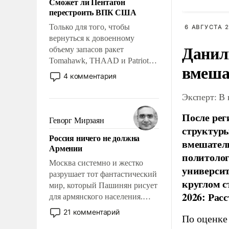
Сможет ли Пентагон
слабым, идти вперед и
перестроить ВПК США
адаптироваться.
Только для того, чтобы
6 АВГУСТА 2
вернуться к довоенному
Данил
объему запасов ракет
Tomahawk, THAAD и Patriot
вмеша
США потребуется более трех
4 комментария
лет. Даже небольшая война с
Ираном опустошила
Эксперт: В
американские арсеналы.
После рег
Сложившаяся ситуация
Геворг Мирзаян
структуры
означает многолетний период
Россия ничего не должна
уязвимости США, например,
вмешатель
Армении
перед Китаем.
политолог
Москва системно и жестко
универси
разрушает тот фантастический
круглом с
мир, который Пашинян рисует
2026: Рас
для армянского населения.
Мир, где политические
21 комментарий
По оценке
прожекты будут безусловно