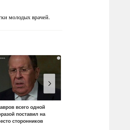
тки молодых врачей.
i
авров всего одной
Эксперты объяснили,
разой поставил на
почему сложно
есто сторонников
защитить НПЗ от дроно
ерца