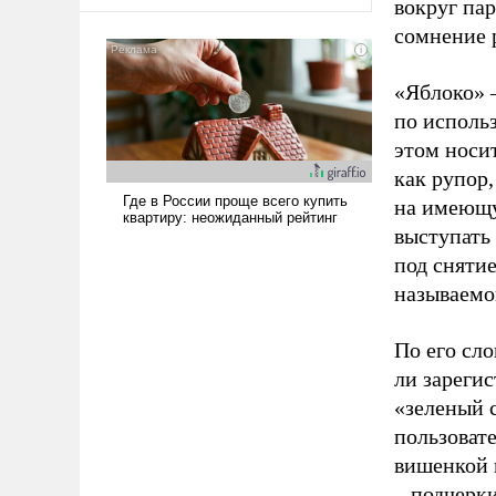
оплачиваться за счет
вокруг па
российских
сомнение 
налогоплательщиков и где
Еревану за свои поступки не
«Яблоко» 
нужно отвечать.
по исполь
этом носи
как рупор
на имеющу
выступать
под снятие
называемо
По его сло
ли зареги
«зеленый 
пользовате
вишенкой 
– подчерк