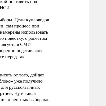
кой поставить под
ЭИСИ.
ыборы. Цели кукловодов
и, сам процесс при
 намерены использовать
ю повестку, с расчетом
 августа в СМИ
амеренно подставляют
хе перед так
висеть от того, дойдет
блоко» уже получило
а для русскоязычных
ртией. Ну и такая
ние о честных выборах»,