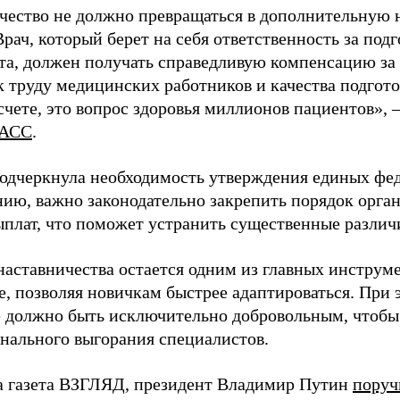
чество не должно превращаться в дополнительную
Врач, который берет на себя ответственность за под
та, должен получать справедливую компенсацию за э
 труду медицинских работников и качества подготов
чете, это вопрос здоровья миллионов пациентов», 
АСС
.
одчеркнула необходимость утверждения единых фед
нию, важно законодательно закрепить порядок орга
ыплат, что поможет устранить существенные различ
наставничества остается одним из главных инструм
, позволяя новичкам быстрее адаптироваться. При 
 должно быть исключительно добровольным, чтобы 
нального выгорания специалистов.
а газета ВЗГЛЯД, президент Владимир Путин
поруч