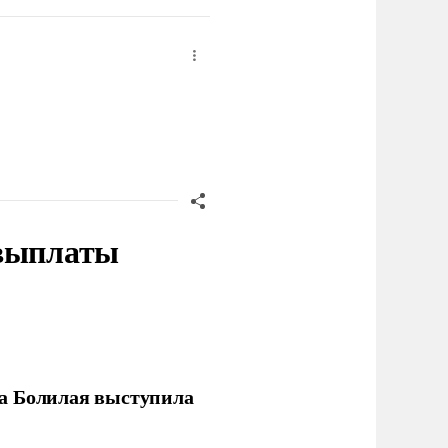
 выплаты
ла Болилая выступила