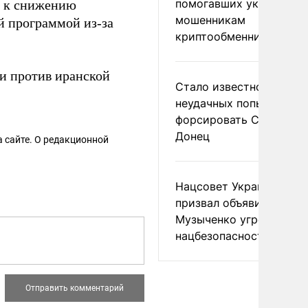
помогавших украински
к снижению
мошенникам
й программой из-за
криптообменников
и против иранской
Стало известно о
неудачных попытках ВС
форсировать Северски
Донец
 сайте. О редакционной
Нацсовет Украины по Т
призвал объявить
Музыченко угрозой
нацбезопасности