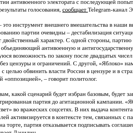
ртии антивоенного электората с последующей попыт
результаты голосования,
сообщает
Telegram-канал 
– это инструмент внешнего вмешательства в наши в
зованию партии очевидны – дестабилизация ситуаци
т двойственный характер. С одной стороны, партию
, объединяющий антивоенную и антигосударственну
юся возможность по закону после двадцатых чисел
 без цензуры и ограничений. С другой, «Яблоко» н
 с целью обвинить власти России в цензуре и в стра
й «оппозицией», – говорит политолог.
вам, какой сценарий будет избран базовым, будет за
стрированная партия до агитационной кампании. «Я
свет» во вражеских соцсетях. В них выдача контент
лей активизируется в контексте тем, связанных с па
на торте, партия отказывается подписывать соглаше
ивает Данилин.