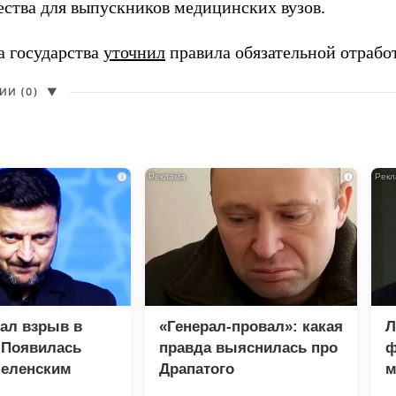
ества для выпускников медицинских вузов.
а государства
уточнил
правила обязательной отрабо
И (0)
▼
i
i
зал взрыв в
«Генерал-провал»: какая
Л
 Появилась
правда выяснилась про
ф
Зеленским
Драпатого
м
М