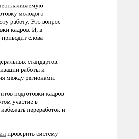
 неоплачиваемую
готовку молодого
ту работу. Это вопрос
ки кадров. И, в
– приводит слова
еральных стандартов.
низации работы и
ия между регионами.
ентов подготовки кадров
этом участие в
избежать переработок и
ил
проверить систему