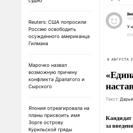
судно
Вик
15.
Reuters: США попросили
У 
Россию освободить
От
осужденного американца
Гилмана
6 АВГУСТА 2
Марочко назвал
«Един
возможную причину
конфликта Драпатого и
наста
Сырского
Tекст:
Дарья
Япония отреагировала на
планы присвоить имя
Кандидат 
Зорге острову
за введен
Курильской гряды