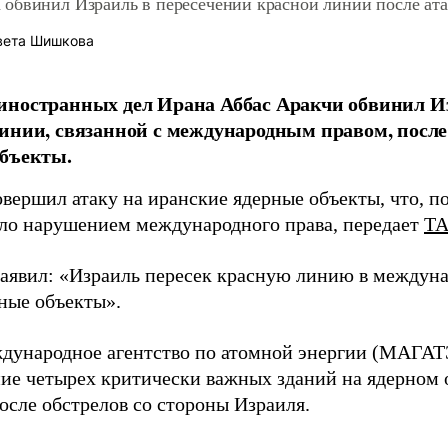
обвинил Израиль в пересечении красной линии после ата
вета Шишкова
ностранных дел Ирана Аббас Аракчи обвинил Из
инии, связанной с международным правом, после
объекты.
овершил атаку на иранские ядерные объекты, что, 
ало нарушением международного права, передает
Т
аявил: «Израиль пересек красную линию в междуна
ные объекты».
дународное агентство по атомной энергии (МАГА
ие четырех критически важных зданий на ядерном о
осле обстрелов со стороны Израиля.