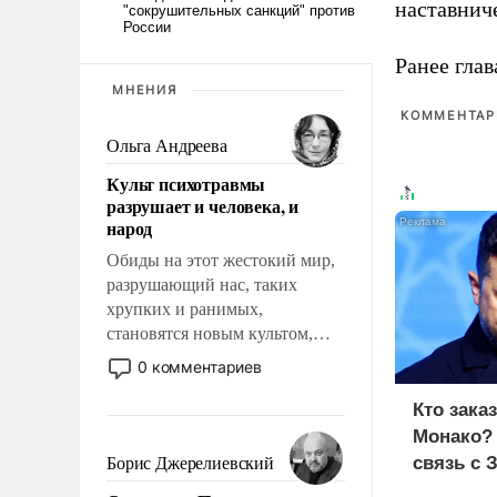
наставнич
Ранее глав
МНЕНИЯ
КОММЕНТАРИ
Ольга Андреева
Культ психотравмы
разрушает и человека, и
народ
Обиды на этот жестокий мир,
разрушающий нас, таких
хрупких и ранимых,
становятся новым культом,
постепенно вытесняя и
0 комментариев
отменяя традиционное
требование к человеку – быть
Кто зака
мужественным и твердым под
Монако?
ударами судьбы, брать на себя
связь с 
Борис Джерелиевский
ответственность, помогать