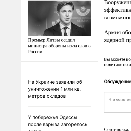
Вооруженн
эффективн
возможног
Армия об
Премьер Литвы осадил
ядерной п
министра обороны из-за слов о
России
Вы можете к
политике по 
На Украине заявили об
Обсуждение
уничтожении 1 млн кв.
метров складов
У побережья Одессы
после взрыва загорелось
Сортировка: