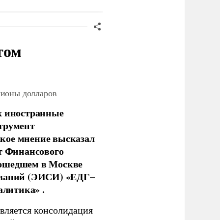
том
лионы долларов
х иностранные
струмент
кое мнение высказал
нт Финансового
рошедшем в Москве
ований (ЭИСИ) «ЕДГ–
алитика» .
является консолидация