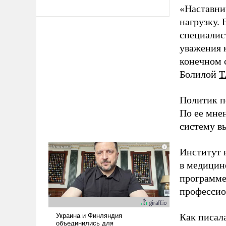
«Наставни
нагрузку. 
специалис
уважения к
конечном с
Болилой
Т
Политик п
По ее мне
систему в
Институт 
в медицине
программе
профессио
Как писал