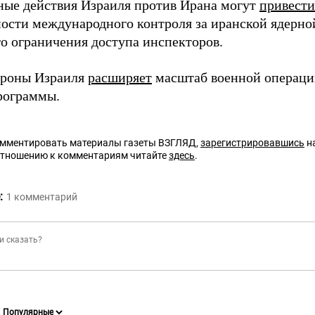
ые действия Израиля против Ирана могут
привести
ости международного контроля за иранской ядерно
о ограничения доступа инспекторов.
ороны Израиля
расширяет
масштаб военной операци
рограммы.
омментировать материалы газеты ВЗГЛЯД,
зарегистрировавшись
на
отношению к комментариям читайте
здесь
.
:
1
комментарий