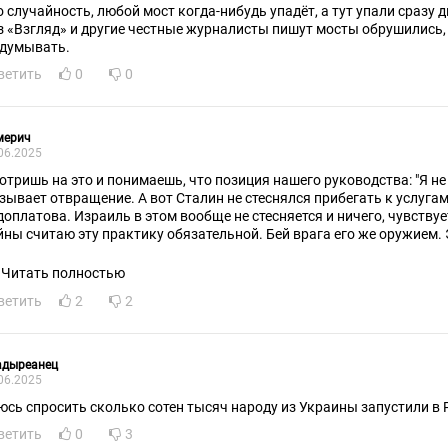
о случайность, любой мост когда-нибудь упадёт, а тут упали сразу д
з «Взгляд» и другие честные журналисты пишут мосты обрушились, з
думывать.
ветить
0
0
мерич
06.2025
отришь на это и понимаешь, что позиция нашего руководства: "Я не 
зывает отвращение. А вот Сталин не стеснялся прибегать к услуга
доплатова. Израиль в этом вообще не стесняется и ничего, чувствуе
йны считаю эту практику обязательной. Бей врага его же оружием.
жно нам сейчас нужно применять как никогда.
Читать полностью
ветить
2
2
адыреанец
06.2025
юсь спросить сколько сотен тысяч народу из Украины запустили в 
ветить
0
3