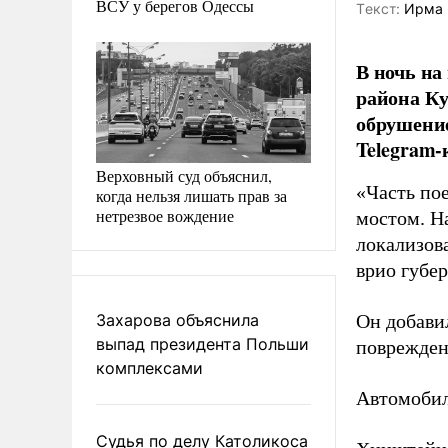
ВСУ у берегов Одессы
Tекст:
Ирма 
В ночь на
района Ку
обрушение
Telegram-
Верховный суд объяснил,
«Часть пое
когда нельзя лишать прав за
нетрезвое вождение
мостом. Н
локализов
врио губер
Захарова объяснила
Он добави
выпад президента Польши
поврежден
комплексами
Автомобил
Судья по делу Католикоса