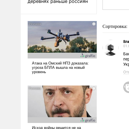
деревнях раньше россиян
Сортировка:
Вл
01.
Ба
пе
Ук
От