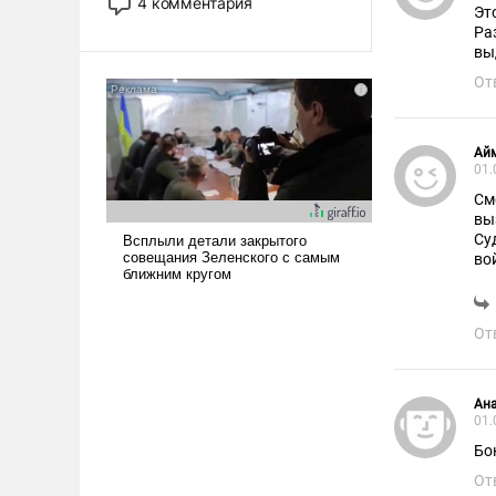
4 комментария
Эт
лет. Даже небольшая война с
Ра
Ираном опустошила
вы
американские арсеналы.
От
Сложившаяся ситуация
означает многолетний период
уязвимости США, например,
Ай
перед Китаем.
01.
См
вы
Су
во
ну
От
Ан
01.
Бо
От