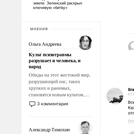
МНЕНИЯ
Ольга Андреева
Культ психотравмы
разрушает и человека, и
народ
Обиды на этот жестокий мир,
разрушающий нас, таких
хрупких и ранимых,
Вл
становятся новым культом,
01.
постепенно вытесняя и
Вс
3 комментария
отменяя традиционное
Ка
от
требование к человеку – быть
мужественным и твердым под
От
ударами судьбы, брать на себя
Александр Тимохин