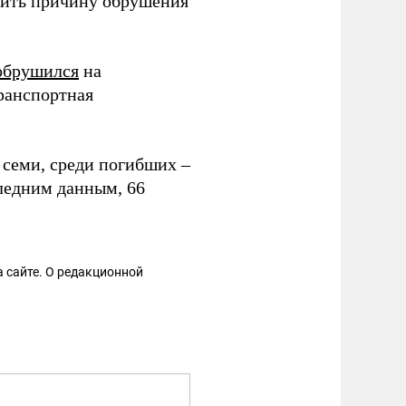
вить причину обрушения
обрушился
на
ранспортная
 семи, среди погибших –
следним данным, 66
 сайте. О редакционной