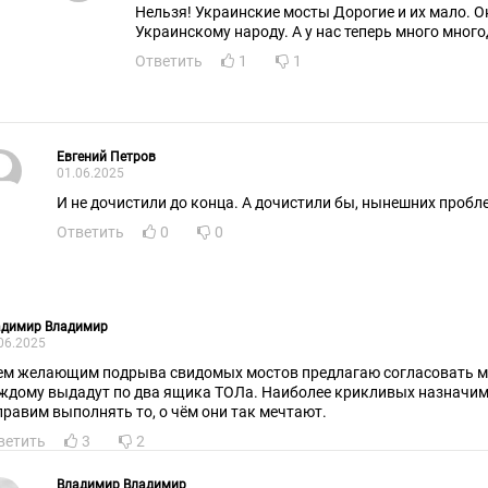
Нельзя! Украинские мосты Дорогие и их мало. 
Украинскому народу. А у нас теперь много мног
Ответить
1
1
Евгений Петров
01.06.2025
И не дочистили до конца. А дочистили бы, нынешних пробле
Ответить
0
0
адимир Владимир
06.2025
ем желающим подрыва свидомых мостов предлагаю согласовать ме
ждому выдадут по два ящика ТОЛа. Наиболее крикливых назначим
правим выполнять то, о чём они так мечтают.
ветить
3
2
Владимир Владимир