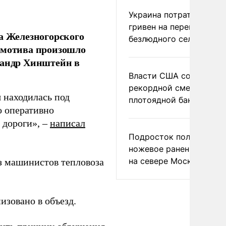
Украина потратила 1 мл
гривен на переименова
а Железногорского
безлюдного села
омотива произошло
сандр Хинштейн в
Власти США сообщили 
рекордной смертности 
я находилась под
плотоядной бактерии
о оперативно
 дороги», –
написал
Подросток получил
ножевое ранение в дра
на севере Москвы
из машинистов тепловоза
изовано в объезд.