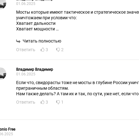
01.06.2025
Мосты которые имеют тактическое и стратегическое значе
уничтожаем при условии что:
Хватает дальности
Хватает мощности
Хватает точности
Читать полностью
Ответить
3
2
Владимир Владимир
01.06.2025
Если что, свидорасты тоже не мосты в глубине России унич
приграничным областям.
Нам также делать? А там их и так, по сути, уже нет, если что
Ответить
3
1
onio Free
06.2025