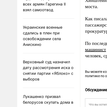
Хинштейн 
всех армян Гарегина II
моста.
взял самоотвод
Как писала
пассажирс
Украинские военные
прокурату
сдались в плен при
освобождении села
По послед
Анискино
машинист
человек, с
Верховный суд назначил
дату рассмотрения иска о
Вы можете к
снятии партии «Яблоко» с
политике по 
выборов
Обсуждение
Лукашенко призвал
белорусов скупать дома в