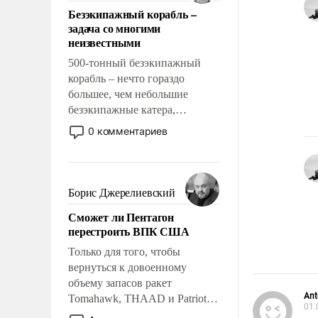
ответственность, помогать
Безэкипажный корабль –
слабым, идти вперед и
задача со многими
адаптироваться.
неизвестными
500-тонный безэкипажный
корабль – нечто гораздо
большее, чем небольшие
безэкипажные катера,
применение которых уже
0 комментариев
стало обыденностью. Задача по
созданию такого корабля очень
сложна и амбициозна. Однако
и ее реализация радикально
Борис Джерелиевский
поднимет наши боевые
Сможет ли Пентагон
возможности.
перестроить ВПК США
Только для того, чтобы
вернуться к довоенному
объему запасов ракет
Ant
Tomahawk, THAAD и Patriot
01.
США потребуется более трех