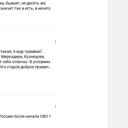
ва, бывает, не десять же.
начит так и есть, и нечего
такая, я жду трамвая",
м Меркадера, Кузнецова,
т себя отлично. В условиях
 Это старое доброе правило
Россию после начала СВО ?