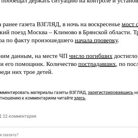
пообещал держать ситуацию на контроле и устано
 ранее газета ВЗГЛЯД, в ночь на воскресенье
мост 
кий поезд Москва – Климово в Брянской области. Т
ра по факту произошедшего
начала проверку
.
ним данным, на месте ЧП
число погибших
достигло
и его помощник. Количество
пострадавших
, по по
реди них трое детей.
омментировать материалы газеты ВЗГЛЯД,
зарегистрировавшись
на
отношению к комментариям читайте
здесь
.
:
22
комментария