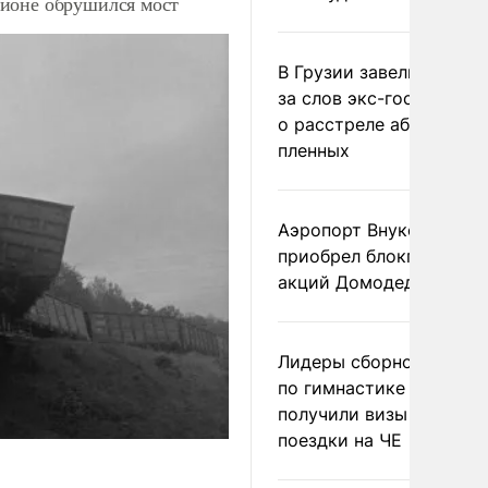
айоне обрушился мост
В Грузии завели дело и
за слов экс-госминист
о расстреле абхазских
пленных
Аэропорт Внуково
приобрел блокпакет
акций Домодедово
Лидеры сборной Росси
по гимнастике не
получили визы для
поездки на ЧЕ