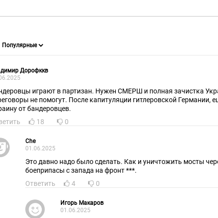
адимир Дорофккв
06.2025
ндеровцы играют в партизан. Нужен СМЕРШ и полная зачистка Ук
реговоры не помогут. После капитуляции гитлеровской Германии, 
раину от бандеровцев.
ветить
18
0
Che
01.06.2025
Это давно надо было сделать. Как и уничтожить мосты чер
боеприпасы с запада на фронт ***.
Ответить
4
0
Игорь Макаров
01.06.2025