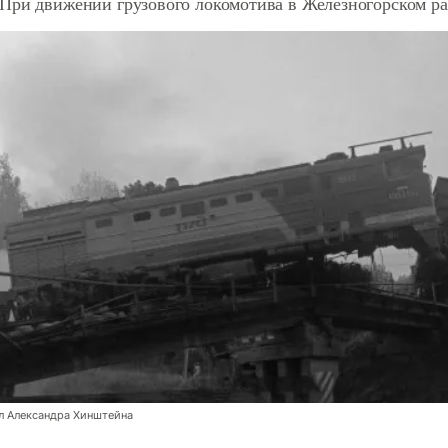
При движении грузового локомотива в Железногорском р
л Александра Хинштейна