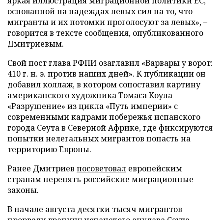
яркая иллюстрация миграционной политики ЕС,
основанной на надеждах левых сил на то, что
мигранты и их потомки проголосуют за левых», –
говорится в тексте сообщения, опубликованного
Дмитриевым.
Свой пост глава РФПИ озаглавил «Варвары у ворот:
410 г. н. э. против наших дней». К публикации он
добавил коллаж, в котором сопоставил картину
американского художника Томаса Коула
«Разрушение» из цикла «Путь империи» с
современными кадрами побережья испанского
города Сеута в Северной Африке, где фиксируются
попытки нелегальных мигрантов попасть на
территорию Европы.
Ранее Дмитриев
посоветовал
европейским
странам перенять российские миграционные
законы.
В начале августа десятки тысяч мигрантов
прорвали
границу испанского анклава Сеута.