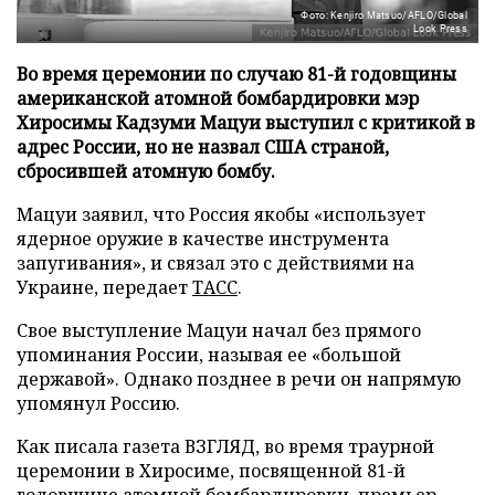
Фото: Kenjiro Matsuo/AFLO/Global
Look Press
Во время церемонии по случаю 81-й годовщины
американской атомной бомбардировки мэр
Хиросимы Кадзуми Мацуи выступил с критикой в
адрес России, но не назвал США страной,
сбросившей атомную бомбу.
Мацуи заявил, что Россия якобы «использует
ядерное оружие в качестве инструмента
запугивания», и связал это с действиями на
Украине, передает
ТАСС
.
Свое выступление Мацуи начал без прямого
упоминания России, называя ее «большой
державой». Однако позднее в речи он напрямую
упомянул Россию.
Как писала газета ВЗГЛЯД, во время траурной
церемонии в Хиросиме, посвященной 81-й
годовщине атомной бомбардировки, премьер-