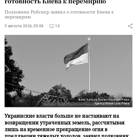
готовность Киева к перемирию
Полковник Рейснер заявил о готовности Киева к
перемирию
5 августа 2026, 05:08
10
Фото: Kaniuka Ruslan/Keystone Press
Agency/Global Look Press
Украинские власти больше не настаивают на
возвращении утраченных земель, рассчитывая
лишь на временное прекращение огня в
преддверии тяжелых холодов, заявил полковник