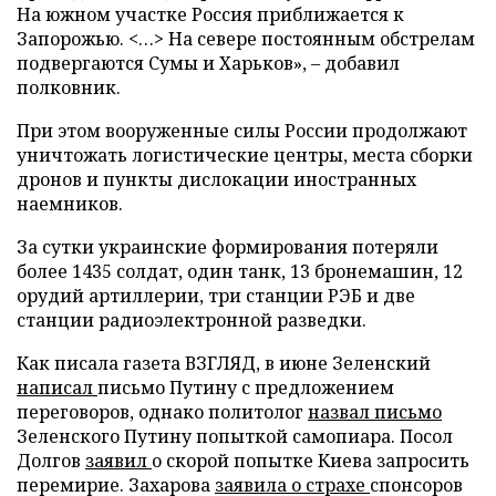
На южном участке Россия приближается к
Запорожью. <…> На севере постоянным обстрелам
подвергаются Сумы и Харьков», – добавил
полковник.
При этом вооруженные силы России продолжают
уничтожать логистические центры, места сборки
дронов и пункты дислокации иностранных
наемников.
За сутки украинские формирования потеряли
более 1435 солдат, один танк, 13 бронемашин, 12
орудий артиллерии, три станции РЭБ и две
станции радиоэлектронной разведки.
Как писала газета ВЗГЛЯД, в июне Зеленский
написал
письмо Путину с предложением
переговоров, однако политолог
назвал письмо
Зеленского Путину попыткой самопиара. Посол
Долгов
заявил
о скорой попытке Киева запросить
перемирие. Захарова
заявила о страхе
спонсоров