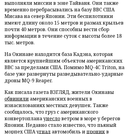
выполняли миссии в зоне Тайваня. Они также
временно перебрасывались на базу ВВС США
Мисава на север Японии. Эти беспилотники
имеют длину около 15 метров и размах крыльев
почти 40 метров. Они способны вести сбор
информации в течение суток с высоты более 18
тыс. метров.
На Окинаве находится база Кадэна, которая
является крупнейшим объектом американских
ВВС за пределами США. Помимо MQ-4C Triton, на
базе уже развернуты разведывательно-ударные
дроны MQ-9 Reaper.
Как писала газета ВЗГЛЯД, жители Окинавы
обвинили
американских военных в
изнасилованиях местных девушек. Также
сообщалось, что груз с американского
конвертоплана
унесло
ветром в море у берегов
Японии. Недавно стало известно, что пьяный
морпех США
угнал
автомобиль и
проник
в