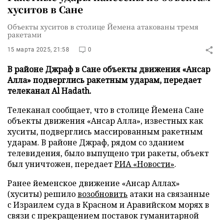
хуситов в Сане
Объекты хуситов в столице Йемена атакованы тремя
ракетами
15 марта 2025, 21:58
0
В районе Джраф в Сане объекты движения «Ансар
Алла» подверглись ракетным ударам, передает
телеканал Al Hadath.
Телеканал сообщает, что в столице Йемена Сане
объекты движения «Ансар Алла», известных как
хуситы, подверглись массированным ракетным
ударам. В районе Джраф, рядом со зданием
телевидения, было выпущено три ракеты, объект
был уничтожен, передает
РИА «Новости»
.
Ранее йеменское движение «Ансар Аллах»
(хуситы) решило
возобновить
атаки на связанные
с Израилем суда в Красном и Аравийском морях в
связи с прекращением поставок гуманитарной